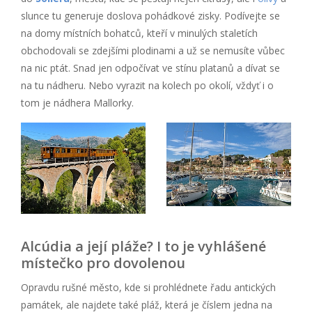
slunce tu generuje doslova pohádkové zisky. Podívejte se
na domy místních bohatců, kteří v minulých staletích
obchodovali se zdejšími plodinami a už se nemusíte vůbec
na nic ptát. Snad jen odpočívat ve stínu platanů a dívat se
na tu nádheru. Nebo vyrazit na kolech po okolí, vždyť i o
tom je nádhera Mallorky.
Alcúdia a její pláže? I to je vyhlášené
místečko pro dovolenou
Opravdu rušné město, kde si prohlédnete řadu antických
památek, ale najdete také pláž, která je číslem jedna na