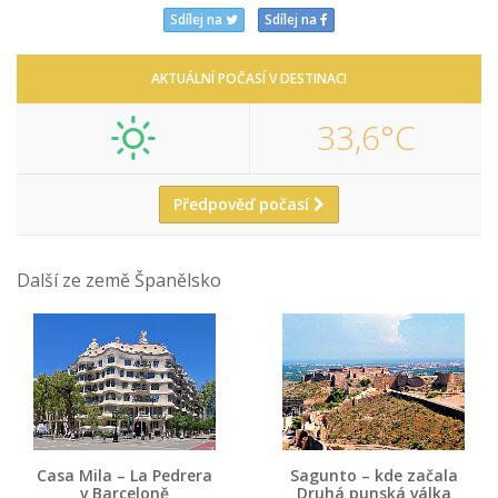
Sdílej na
Sdílej na
AKTUÁLNÍ POČASÍ V DESTINACI
33,6°C
Předpověď počasí
Další ze země Španělsko
Casa Mila – La Pedrera
Sagunto – kde začala
v Barceloně
Druhá punská válka