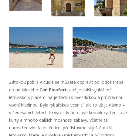
Zátokou poblíž Alcúdie se můžete dopravit po loďce třeba
do nedalekého
Can Picafort
, což je další vyhlášené
letovisko s plážemi na jedničku s hvězdičkou a průzračnou
vodní hladinou. Byla rybářskou vesnicí, ale to už je dávno –
v šedesátých letech tu vyrostly hotelové komplexy, tenisové
kurty a mnoho dalších možností zábavy, včetně té
uprostřed vln. A do třetice, představme si ještě další
letovisko, které je proslulé i místními trhy a původním