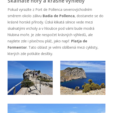
Skalnaté hory a krásné výhledy
Pokud vyrazíte z Port de Pollenca severovýchodním
směrem okolo zálivu
Badia de Pollenca
, dostanete se do
krásné horské přírody. Úzká klikatá silnice vede mezi
skalnatými vrcholy a v hloubce pod vámi bude modrá
hlubina moře. Je zde nespočet krásných výhledů, ale
najdete zde i písečnou pláž, jako např.
Platja de
Formentor
. Tato oblast je velmi oblíbená mezi cyklisty,
kterých zde potkáte desítky.