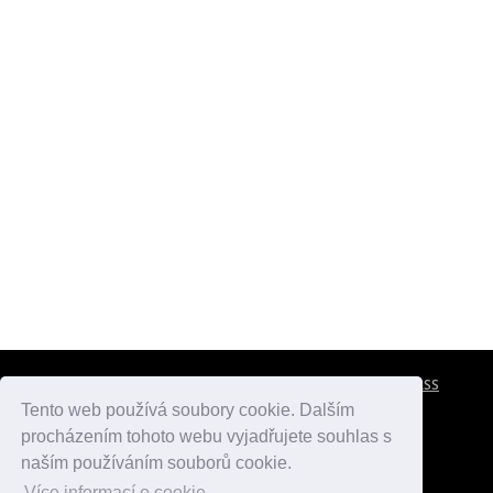
CESTOVNÍ POJIŠTĚNÍ
KONTAKTY
REKLAMA
RSS
Tento web používá soubory cookie. Dalším
procházením tohoto webu vyjadřujete souhlas s
atlasmest.cz
atlaspamatek.info
atlaszemi.info
naším používáním souborů cookie.
Více informací o cookie.