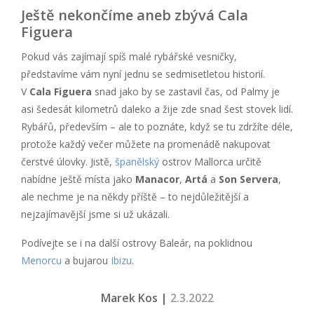
Ještě nekončíme aneb zbývá Cala
Figuera
Pokud vás zajímají spíš malé rybářské vesničky,
představíme vám nyní jednu se sedmisetletou historií.
V
Cala Figuera
snad jako by se zastavil čas, od Palmy je
asi šedesát kilometrů daleko a žije zde snad šest stovek lidí.
Rybářů, především – ale to poznáte, když se tu zdržíte déle,
protože každý večer můžete na promenádě nakupovat
čerstvé úlovky. Jistě,
španělský
ostrov Mallorca určitě
nabídne ještě místa jako
Manacor
,
Artá
a
Son Servera
,
ale nechme je na někdy příště – to nejdůležitější a
nejzajímavější jsme si už ukázali.
Podívejte se i na další ostrovy Baleár, na poklidnou
Menorcu
a bujarou
Ibizu
.
Marek Kos |
2.3.2022