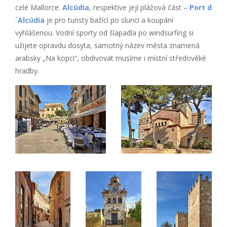
celé Mallorce.
Alcúdia
, respektive její plážová část –
Port d
´Alcúdia
je pro turisty bažící po slunci a koupání
vyhlášenou. Vodní sporty od šlapadla po windsurfing si
užijete opravdu dosyta, samotný název města znamená
arabsky „Na kopci“, obdivovat musíme i místní středověké
hradby.