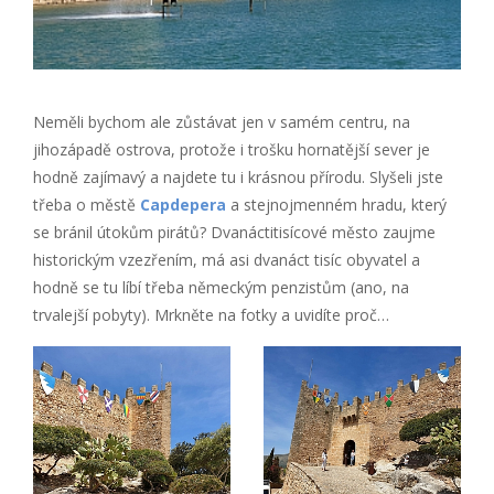
Neměli bychom ale zůstávat jen v samém centru, na
jihozápadě ostrova, protože i trošku hornatější sever je
hodně zajímavý a najdete tu i krásnou přírodu. Slyšeli jste
třeba o městě
Capdepera
a stejnojmenném hradu, který
se bránil útokům pirátů? Dvanáctitisícové město zaujme
historickým vzezřením, má asi dvanáct tisíc obyvatel a
hodně se tu líbí třeba německým penzistům (ano, na
trvalejší pobyty). Mrkněte na fotky a uvidíte proč…