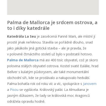
Palma de Mallorca je srdcem ostrova, a
to i díky katedrále
Katedrála La Seu
je zasvěcená Panně Marii, ale místní jí
prostě jinak neřeknou. Stavěla se pořádně dlouho, snad
jako jakákoliv jiná gotická stavba – ale je pravda, že
v polovině čtrnáctého století už bylo v podstatě hotovo.
Palma de Mallorca
má asi 400 tisíc obyvatel, což je skoro
polovina stálých obyvatel ostrova. Kostel svaté Eulálie, hrad
Bellver s kulatým půdorysem, ale také monumentální
obchodní síň, kde se prodávalo a nakupovalo hedvábí.
Palma bohatla rok od roku víc a víc, spolupráce s
Janovem
a
Pisou
se vyplácela. Královský palác La Almudiana je
jasným důkazem, že tady se královská moc Aragonců
odrážela opravdu hodně.