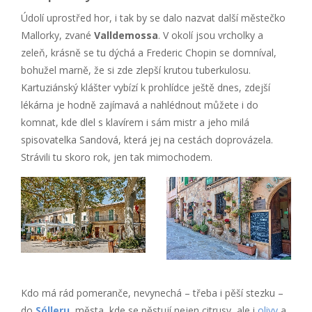
Údolí uprostřed hor, i tak by se dalo nazvat další městečko
Mallorky, zvané
Valldemossa
. V okolí jsou vrcholky a
zeleň, krásně se tu dýchá a Frederic Chopin se domníval,
bohužel marně, že si zde zlepší krutou tuberkulosu.
Kartuziánský klášter vybízí k prohlídce ještě dnes, zdejší
lékárna je hodně zajímavá a nahlédnout můžete i do
komnat, kde dlel s klavírem i sám mistr a jeho milá
spisovatelka Sandová, která jej na cestách doprovázela.
Strávili tu skoro rok, jen tak mimochodem.
Kdo má rád pomeranče, nevynechá – třeba i pěší stezku –
do
Sólleru
, města, kde se pěstují nejen citrusy, ale i
olivy
a