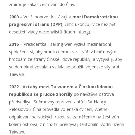
zmírňuje zákaz cestování do Číny.
2000
– Voliči poprvé dostávají
k moci Demokratickou
progresivní stranu (DPP),
čímž ukončují více než pět
desetiletí vlády nacionalistů (Kuomintang).
2016
– Prezidentka Tsai Ing-wen vyzívá mezinárodní
společenství, aby bránilo demokracii tváří v tvář novým
hrozbám ze strany Čínské lidové republiky, a vyzývá ji, aby
se demokratizovala a vzdala se použití vojenské síly proti
Taiwanu.
2022
-
Vztahy mezi Taiwanem a Čínskou lidovou
republikou se prudce zhoršily
po návštěvě ostrova
předsedkyní Sněmovny reprezentantů USA Nancy
Pelosiovou. Čína provedla vojenská cvičení, včetně
odpalování balistických raket, se zaměřením na šest zón
kolem ostrova, z nichž tři překrývají teritoriální vodní území
Taiwanu.