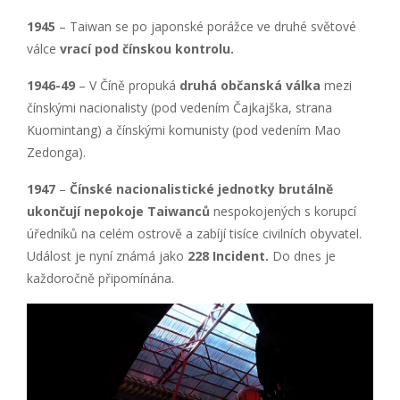
1945
– Taiwan se po japonské porážce ve druhé světové
válce
vrací pod čínskou kontrolu.
1946-49
– V Číně propuká
druhá občanská válka
mezi
čínskými nacionalisty (pod vedením Čajkajška, strana
Kuomintang) a čínskými komunisty (pod vedením Mao
Zedonga).
1947
–
Čínsk
é nacionalistick
é jednotky brutálně
ukončují nepokoje Taiwanců
nespokojených s korupcí
úředníků na celém ostrově a zabíjí tisíce civilních obyvatel.
Událost je nyní známá jako
228 Incident.
Do dnes je
každoročně připomínána.