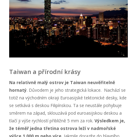
Taiwan a přírodní krásy
Na relativně malý ostrov je Taiwan neuvěřitelně
hornatý
. Důvodem je jeho strategická lokace. Nachází se
totiž na východním okraji Euroasijské tektonické desky, kde
se setkává s deskou Filipínskou. Ta se neustále pohybuje
směrem na západ, sklouzává pod euroasijskou deskou a
tlačí ji výše rychlostí přibližně 5 mm za rok.
Výsledkem je,
že t
éměř jedna tř
etina ostrova leží v nadmořsk
é
výšce 1 000 m nebo více.
Jakmile dorazíte do hlavního