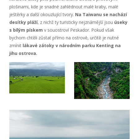
plošinami, kde je snadné zahlédnout malé kraby, malé
ještěrky a další okouzlující tvory.
Na Taiwanu se nachází
desítky pláží
, z nichž ty turisticky nejznámější jsou
úseky
s bílým pískem
v souostroví Peskador. Pokud však
bychom chtěli zůstat přímo na ostrově, určitě je nutné
zmínit
lákav
é zátoky v národní
m parku Kenting na
jihu ostrova.