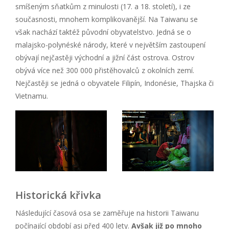
smíšeným sňatkům z minulosti (17. a 18. století), i ze
současnosti, mnohem komplikovanější. Na Taiwanu se
však nachází taktéž původní obyvatelstvo. Jedná se o
malajsko-polynéské národy, které v největším zastoupení
obývají nejčastěji východní a jižní část ostrova. Ostrov
obývá více než 300 000 přistěhovalců z okolních zemí.
Nejčastěji se jedná o obyvatele Filipín, Indonésie, Thajska či
Vietnamu.
Historická křivka
Následující časová osa se zaměřuje na historii Taiwanu
počínající období asi před 400 lety.
Avšak již po mnoho