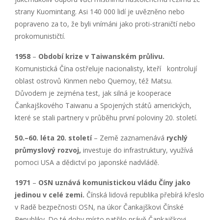
strany Kuomintang. Asi 140 000 lidí je uvězněno nebo
popraveno za to, že byli vnímáni jako proti-straničtí nebo
prokomunističtí.
1958
–
Období krize v Taiwanském průlivu.
Komunistická Čína ostřeluje nacionalisty, kteří kontrolují
oblast ostrovů Kinmen nebo Quemoy, též Matsu.
Důvodem je zejména test, jak silná je kooperace
Čankajškového Taiwanu a Spojených států amerických,
které se stali partnery v průběhu první poloviny 20. století.
50.–60. l
éta 20. století
– Země zaznamenává
rychlý
průmyslový rozvoj,
investuje do infrastruktury, využívá
pomoci USA a dědictví po japonské nadvládě.
1971
–
OSN uznáv
á komunistickou vládu Číny jako
jedinou v cel
é zemi.
Čínská lidová republika přebírá křeslo
v Radě bezpečnosti OSN, na úkor Čankajškovi Čínské
Republiky. Do té doby místo patřilo právě Čankajškovi,