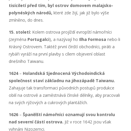
tisíciletí před tím, byl ostrov domovem malajsko-
polyn
éský
ch národů,
které zde žijí, jak již bylo výše
zmíněno, do dnes.
15. století:
Kolem ostrova projíždí evropští námořníci
(zejména
Portugalci
), a nazývají ho
Ilha Formosa
nebo-li
Krásný Ostrovem. Taktéž první čínští obchodníci, piráti a
rybáři vyráží na první plavby s cílem objevení oblast
dnešního Taiwanu.
1624
–
H
olandsk
á Sjednocená Vý
chodoindick
á
společnost
staví základnu na jihozápadě Taiwanu.
Zahajuje tak transformaci původních postupů produkce
obilí na ostrově a zaměstnává čínské dělníky, aby pracovali
na svých rýžových a cukrových plantážích.
1626
–
Španělští námořníci oznamují svou kontrolu
nad severní částí ostrova.
Již v roce 1642 jsou však
vyhnáni Nizozemci.