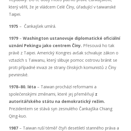
který věřil, že je vládcem Celé Číny, úřadující v taiwanské
Taipei.
1975
– Čankajšek umírá.
1979
–
Washington ustanovuje diplomatick
é oficiální
uznání Pekingu jako centrem Číny.
Přesouvá ho tak
právě z Taipei. Americký Kongres avšak schvaluje zákon o
vztazích s Taiwanu, který slibuje pomoc ostrovu bránit se
proti případné invazi ze strany čínských komunistů z Číny
pevninské.
1978–80. l
éta
– Taiwan prochází reformami a
společenskými změnami, které jej přeměňují
z
autoritářsk
ého státu na demokratický režim.
Prezidentem se stává syn zesnulého Čankajška Chiang
Qing-kuo.
1987
– Taiwan ruší téměř čtyři desetiletí stanného práva a