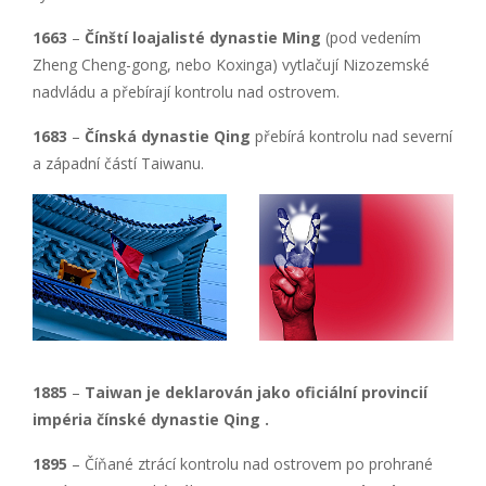
1663
–
Čínští loajalisté dynastie Ming
(pod vedením
Zheng Cheng-gong, nebo Koxinga) vytlačují Nizozemské
nadvládu a přebírají kontrolu nad ostrovem.
1683
–
Čínská dynastie Qing
přebírá kontrolu nad severní
a západní částí Taiwanu.
1885
–
Taiwan je deklarován jako oficiální provincií
impéria čínské dynastie Qing .
1895
– Číňané ztrácí kontrolu nad ostrovem po prohrané