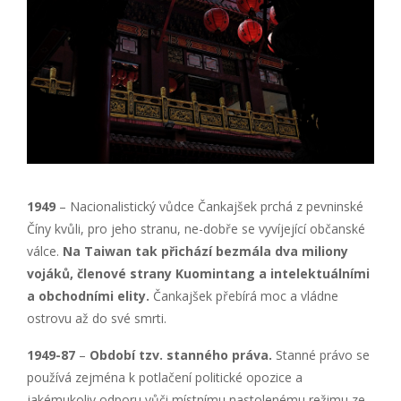
1949
– Nacionalistický vůdce Čankajšek prchá z pevninské
Číny kvůli, pro jeho stranu, ne-dobře se vyvíjející občanské
válce.
Na Taiwan tak přichází bezmála dva miliony
vojáků, členové strany Kuomintang a intelektuálními
a obchodní
mi elity.
Čankajšek přebírá moc a vládne
ostrovu až do své smrti.
1949-87
–
Období tzv. stann
ého práva.
Stanné právo se
používá zejména k potlačení politické opozice a
jakémukoliv odporu vůči místnímu nastolenému režimu ze