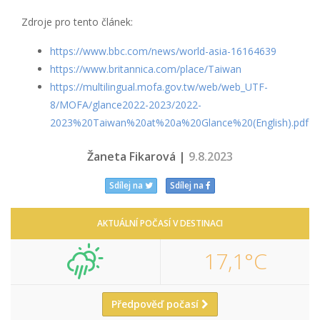
Zdroje pro tento článek:
https://www.bbc.com/news/world-asia-16164639
https://www.britannica.com/place/Taiwan
https://multilingual.mofa.gov.tw/web/web_UTF-
8/MOFA/glance2022-2023/2022-
2023%20Taiwan%20at%20a%20Glance%20(English).pdf
Žaneta Fikarová |
9.8.2023
Sdílej na
Sdílej na
AKTUÁLNÍ POČASÍ V DESTINACI
17,1°C
Předpověď počasí