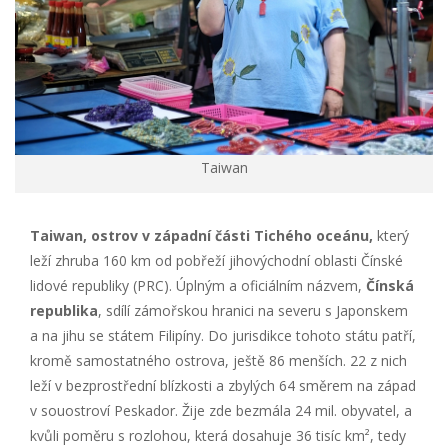
Taiwan
Taiwan, ostrov v západní části
Tich
ého
oceánu,
který
leží zhruba 160 km od pobřeží jihovýchodní oblasti Čínské
lidové republiky (PRC). Úplným a oficiálním názvem,
Čínsk
á
republika
, sdílí zámořskou hranici na severu s Japonskem
a na jihu se státem Filipíny. Do jurisdikce tohoto státu patří,
kromě samostatného ostrova, ještě 86 menších. 22 z nich
leží v bezprostřední blízkosti a zbylých 64 směrem na západ
v souostroví Peskador. Žije zde bezmála 24 mil. obyvatel, a
kvůli poměru s rozlohou, která dosahuje 36 tisíc km², tedy