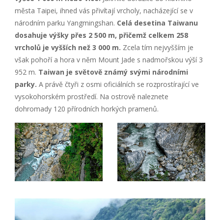
města Taipei, ihned vás přivítají vrcholy, nacházející se v
národním parku Yangmingshan.
Celá desetina Taiwanu
dosahuje výšky přes 2 500 m, přičemž celkem 258
vrcholů je vyšších než 3 000 m.
Zcela tím nejvyšším je
však pohoří a hora v něm Mount Jade s nadmořskou výší 3
952 m.
Taiwan je světově známý svými národními
parky.
A právě čtyři z osmi oficiálních se rozprostírající ve
vysokohorském prostředí. Na ostrově naleznete
dohromady 120 přírodních horkých pramenů.