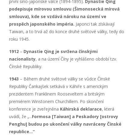
první sino-japonské válce (1894-1895).
Dynastie Qing
podepisuje mírovou smlouvu (Šimonosecká mírová
smlouva), kde se vzdává nároku na území ve
prospěch japonského impéria.
Japonci tak získávají
Taiwan, a to trvá až do konce druhé světové války, tedy do
roku 1945.
1912
–
Dynastie Qing je svržena čínskými
nacionalisty
, a na území Číny je vyhlášeno období tzv.
Čínské Republiky.
1943
– Během druhé světové války se vůdce Čínské
Republiky Čankajšek setkává v Káhiře s americkým
prezidentem Franklinem Rooseveltem a britským
premiérem Winstonem Churchillem. Po skončení
konference je zveřejněna
Káhirsk
á deklarace
, která
uvádí, že „...
Formosa [Taiwan
] a Peskadory [ostrovy
Penghu] budou po ukončení války navráceny Čínsk
é
republice…”