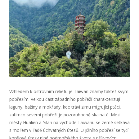
Vzhledem k ostrovním reliéfu je Taiwan známý taktéž svým
pobřežím. Velkou část západního pobřeží charakterizují
laguny, bažiny a mokřady, kde tráví zimu migrující ptáci,
zatímco severní pobřeží je pozoruhodně skalnaté. Mezi
městy Hualien a Yilan na východě Taiwanu se země setkává
s mořem v řadě úchvatných útesů. U jižního pobřeží se tyčí
korálové útesy plné podmořského života s přílivovými