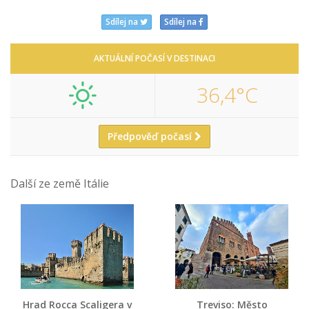
Sdílej na
Sdílej na
AKTUÁLNÍ POČASÍ V DESTINACI
36,4°C
Předpověď počasí
Další ze země Itálie
Hrad Rocca Scaligera v
Treviso: Město