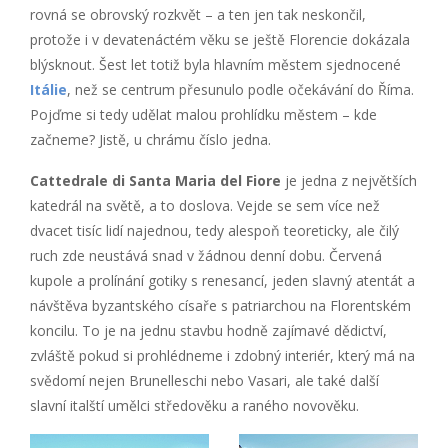
rovná se obrovský rozkvět – a ten jen tak neskončil,
protože i v devatenáctém věku se ještě Florencie dokázala
blýsknout. Šest let totiž byla hlavním městem sjednocené
Itálie
, než se centrum přesunulo podle očekávání do Říma.
Pojďme si tedy udělat malou prohlídku městem – kde
začneme? Jistě, u chrámu číslo jedna.
Cattedrale di Santa Maria del Fiore
je jedna z největších
katedrál na světě, a to doslova. Vejde se sem více než
dvacet tisíc lidí najednou, tedy alespoň teoreticky, ale čilý
ruch zde neustává snad v žádnou denní dobu. Červená
kupole a prolínání gotiky s renesancí, jeden slavný atentát a
návštěva byzantského císaře s patriarchou na Florentském
koncilu. To je na jednu stavbu hodně zajímavé dědictví,
zvláště pokud si prohlédneme i zdobný interiér, který má na
svědomí nejen Brunelleschi nebo Vasari, ale také další
slavní italští umělci středověku a raného novověku.