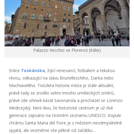
Palazzo Vecchio ve Florencii (Itálie)
Srdce
Toskánska
, žijící renesancí, fotbalem a tekutou
révou, odkazující na slávu Brunelleschiho, Danta nebo
Machiavelliho. Tisíciletá historie místa je stále aktuální,
právě tady se zrodilo velmi mnoho uměleckých směrů,
právě zde ohnivě kázal Savonarola a procházel se Lorenzo
Medicejský. Není divu, že historické centrum je už dvě
generace zapsáno na čestném seznamu UNESCO. Kopule
chrámu Santa Maria del Fiore je s městem neodmyslitelně
spjatá, ale vezměme vše pěkně od začátku…