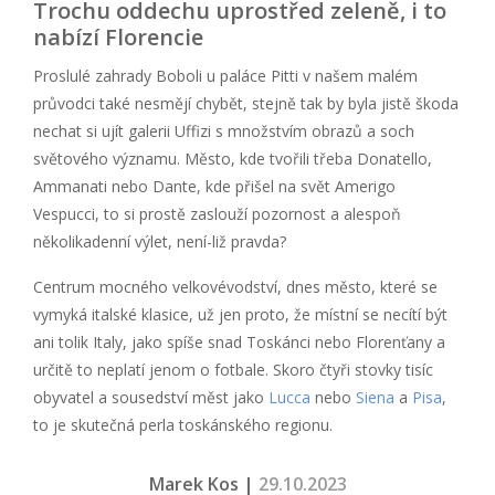
Trochu oddechu uprostřed zeleně, i to
nabízí Florencie
Proslulé zahrady Boboli u paláce Pitti v našem malém
průvodci také nesmějí chybět, stejně tak by byla jistě škoda
nechat si ujít galerii Uffizi s množstvím obrazů a soch
světového významu. Město, kde tvořili třeba Donatello,
Ammanati nebo Dante, kde přišel na svět Amerigo
Vespucci, to si prostě zaslouží pozornost a alespoň
několikadenní výlet, není-liž pravda?
Centrum mocného velkovévodství, dnes město, které se
vymyká italské klasice, už jen proto, že místní se necítí být
ani tolik Italy, jako spíše snad Toskánci nebo Florenťany a
určitě to neplatí jenom o fotbale. Skoro čtyři stovky tisíc
obyvatel a sousedství měst jako
Lucca
nebo
Siena
a
Pisa
,
to je skutečná perla toskánského regionu.
Marek Kos |
29.10.2023