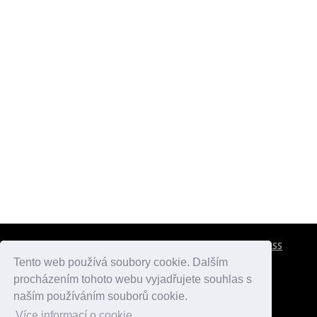
CESTOVNÍ POJIŠTĚNÍ
KONTAKTY
REKLAMA
RSS
Tento web používá soubory cookie. Dalším
procházením tohoto webu vyjadřujete souhlas s
atlasmest.cz
atlaspamatek.info
atlaszemi.info
naším používáním souborů cookie.
Více informací o cookie.