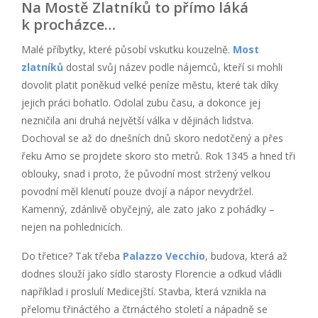
Na Mostě Zlatníků to přímo láká
k procházce…
Malé příbytky, které působí vskutku kouzelně.
Most
zlatníků
dostal svůj název podle nájemců, kteří si mohli
dovolit platit poněkud velké peníze městu, které tak díky
jejich práci bohatlo. Odolal zubu času, a dokonce jej
nezničila ani druhá největší válka v dějinách lidstva.
Dochoval se až do dnešních dnů skoro nedotčený a přes
řeku Arno se projdete skoro sto metrů. Rok 1345 a hned tři
oblouky, snad i proto, že původní most stržený velkou
povodní měl klenutí pouze dvojí a nápor nevydržel.
Kamenný, zdánlivě obyčejný, ale zato jako z pohádky –
nejen na pohlednicích.
Do třetice? Tak třeba
Palazzo Vecchio
, budova, která až
dodnes slouží jako sídlo starosty Florencie a odkud vládli
například i proslulí Medicejští. Stavba, která vznikla na
přelomu třináctého a čtrnáctého století a nápadně se