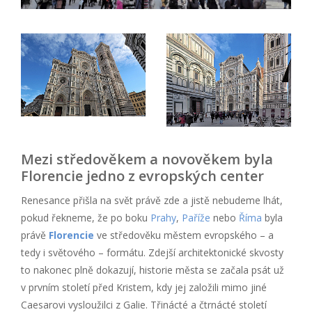
Mezi středověkem a novověkem byla
Florencie jedno z evropských center
Renesance přišla na svět právě zde a jistě nebudeme lhát,
pokud řekneme, že po boku
Prahy
,
Paříže
nebo
Říma
byla
právě
Florencie
ve středověku městem evropského – a
tedy i světového – formátu. Zdejší architektonické skvosty
to nakonec plně dokazují, historie města se začala psát už
v prvním století před Kristem, kdy jej založili mimo jiné
Caesarovi vysloužilci z Galie. Třinácté a čtrnácté století