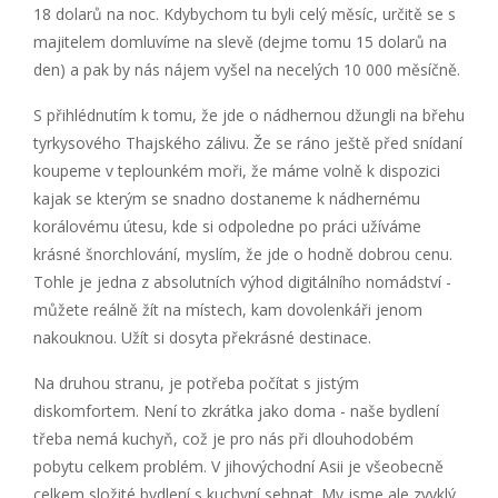
18 dolarů na noc. Kdybychom tu byli celý měsíc, určitě se s
majitelem domluvíme na slevě (dejme tomu 15 dolarů na
den) a pak by nás nájem vyšel na necelých 10 000 měsíčně.
S přihlédnutím k tomu, že jde o nádhernou džungli na břehu
tyrkysového Thajského zálivu. Že se ráno ještě před snídaní
koupeme v teplounkém moři, že máme volně k dispozici
kajak se kterým se snadno dostaneme k nádhernému
korálovému útesu, kde si odpoledne po práci užíváme
krásné šnorchlování, myslím, že jde o hodně dobrou cenu.
Tohle je jedna z absolutních výhod digitálního nomádství -
můžete reálně žít na místech, kam dovolenkáři jenom
nakouknou. Užít si dosyta překrásné destinace.
Na druhou stranu, je potřeba počítat s jistým
diskomfortem. Není to zkrátka jako doma - naše bydlení
třeba nemá kuchyň, což je pro nás při dlouhodobém
pobytu celkem problém. V jihovýchodní Asii je všeobecně
celkem složité bydlení s kuchyní sehnat. My jsme ale zvyklý