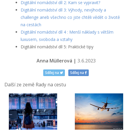
Digitální nomádství díl 2: Kam se vypravit?
Digitální nomádství díl 3: Výhody, nevýhody a
challenge aneb všechno co jste chtěli vědět o životě
na cestách
Digitální nomádství díl 4 : Menší náklady s větším
luxusem, svoboda a vztahy
Digitální nomádství díl 5: Praktické tipy
Anna Müllerová |
3.6.2023
Sdílej na
Sdílej na
Další ze země Rady na cestu