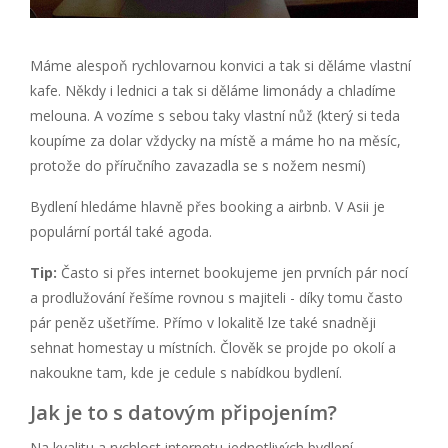
Máme alespoň rychlovarnou konvici a tak si děláme vlastní
kafe. Někdy i lednici a tak si děláme limonády a chladíme
melouna. A vozíme s sebou taky vlastní nůž (který si teda
koupíme za dolar vždycky na místě a máme ho na měsíc,
protože do příručního zavazadla se s nožem nesmí)
Bydlení hledáme hlavně přes booking a airbnb. V Asii je
populární portál také agoda.
Tip:
Často si přes internet bookujeme jen prvních pár nocí
a prodlužování řešíme rovnou s majiteli - díky tomu často
pár peněz ušetříme. Přímo v lokalitě lze také snadněji
sehnat homestay u místních. Člověk se projde po okolí a
nakoukne tam, kde je cedule s nabídkou bydlení.
Jak je to s datovým připojením?
Na kvalitu a rychlost internetu jednotlivých bydlení