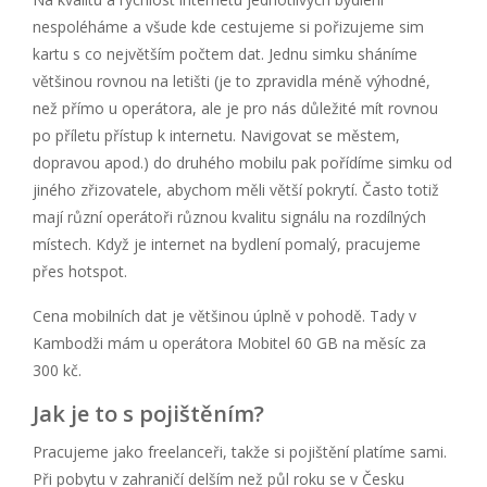
nespoléháme a všude kde cestujeme si pořizujeme sim
kartu s co největším počtem dat. Jednu simku sháníme
většinou rovnou na letišti (je to zpravidla méně výhodné,
než přímo u operátora, ale je pro nás důležité mít rovnou
po příletu přístup k internetu. Navigovat se městem,
dopravou apod.) do druhého mobilu pak pořídíme simku od
jiného zřizovatele, abychom měli větší pokrytí. Často totiž
mají různí operátoři různou kvalitu signálu na rozdílných
místech. Když je internet na bydlení pomalý, pracujeme
přes hotspot.
Cena mobilních dat je většinou úplně v pohodě. Tady v
Kambodži mám u operátora Mobitel 60 GB na měsíc za
300 kč.
Jak je to s pojištěním?
Pracujeme jako freelanceři, takže si pojištění platíme sami.
Při pobytu v zahraničí delším než půl roku se v Česku