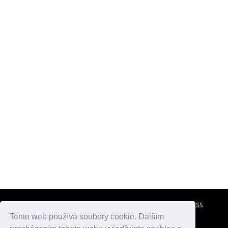
CESTOVNÍ POJIŠTĚNÍ
KONTAKTY
REKLAMA
RSS
Tento web používá soubory cookie. Dalším