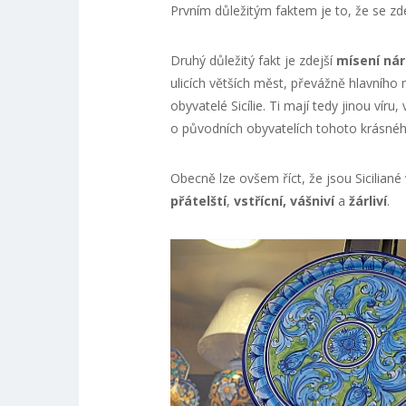
Prvním důležitým faktem je to, že se zd
Druhý důležitý fakt je zdejší
mísení ná
ulicích větších měst, převážně hlavníh
obyvatelé Sicílie. Ti mají tedy jinou vír
o původních obyvatelích tohoto krásného
Obecně lze ovšem říct, že jsou Siciliané
přátelští
,
vstřícní, vášniví
a
žárliví
.