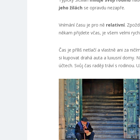
jeho žilách
se opravdu nezapře.
Vnímání času je pro ně
relativní
. Zpožd
někam přijdete včas, je všem velmi rychle
Čas je příliš netlačí a vlastně ani za ničí
si kupovat drahá auta a luxusní domy. 
účtech. Svůj čas raději tráví s rodinou. U