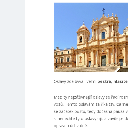
Oslavy zde bývají velmi
pestré
,
hlasit
Mezi ty nejzáživnější oslavy se řadí ro
vozů. Těmto oslavám za říká tzv.
Carne
se začátek půstu, tedy dočasná pauza v 
si nenechte tyto oslavy ujít a zavítejte
opravdu úchvatné.