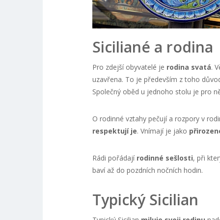
Siciliané a rodina
Pro zdejší obyvatelé je
rodina svatá
. 
uzavřena. To je především z toho důvodu, 
Společný oběd u jednoho stolu je pro ně
O rodinné vztahy pečují a rozpory v rod
respektují je
. Vnímají je jako
přirozen
Rádi pořádají
rodinné sešlosti
, při kte
baví až do pozdních nočních hodin.
Typický Sicilian
Typický Sicilian
miluje svoji rodinu
nade