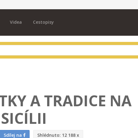
Videa
Cestopisy
TKY A TRADICE NA
SICÍLII
Sdílej na
Shlédnuto:
12 188 x