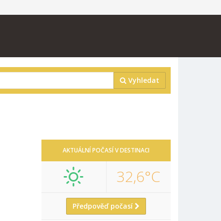
Vyhledat
AKTUÁLNÍ POČASÍ V DESTINACI
32,6°C
Předpověď počasí