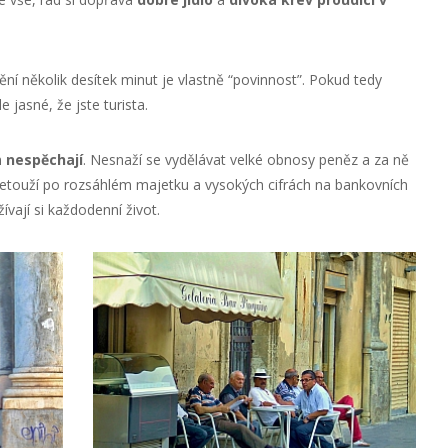
ění několik desítek minut je vlastně “povinnost”. Pokud tedy
 jasné, že jste turista.
m
nespěchají
. Nesnaží se vydělávat velké obnosy peněz a za ně
Netouží po rozsáhlém majetku a vysokých cifrách na bankovních
žívají si každodenní život.