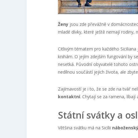
Ženy
jsou zde převážně v domácnoste
mladé dívky, které ještě nemají rodiny,
Citlivým tématem pro každého Siciliana
knihám. O jejím zdejším fungování by se
nesetká. Původní obyvatelé tohoto ostrova
nedílnou součástí jejich života, ale zby
Zajímavostí je i to, že se zde na tvář ne
kontaktní
. Chytají se za ramena, líbají 
Státní svátky a osl
Většina svátku má na Sicílii
náboženský