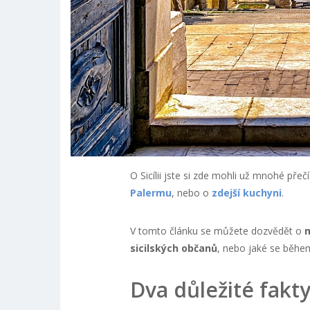
O Sicílii jste si zde mohli už mnohé přečí
Palermu
, nebo o
zdejší kuchyni
.
V tomto článku se můžete dozvědět o
m
sicilských občanů
, nebo jaké se běhe
Dva důležité fakty