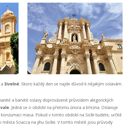
é
a
živelné
. Skoro každý den se najde důvod k nějakým oslavám.
zmanité a barvité oslavy doprovázené průvodem alegorických
vale
. Jedná se o období na přelomu února a března. Oslavuje
konzumaci masa. Pokud v tomto období na Sicílii budete, určitě
 do města Sciacca na jihu Sicílie. V tomto městě jsou průvody