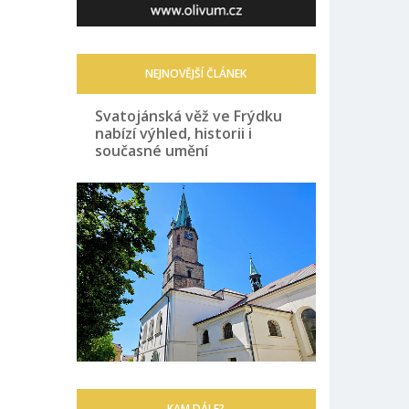
NEJNOVĚJŠÍ ČLÁNEK
Svatojánská věž ve Frýdku
nabízí výhled, historii i
současné umění
KAM DÁLE?