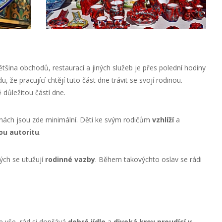
Většina obchodů, restaurací a jiných služeb je přes polední hodiny
že pracující chtějí tuto část dne trávit se svojí rodinou.
 důležitou částí dne.
inách jsou zde minimální. Děti ke svým rodičům
vzhlíží
a
ou autoritu
.
rých se utužují
rodinné vazby
. Během takovýchto oslav se rádi
 vše, rád si dopřává
dobré jídlo
a
divoká krev proudící v