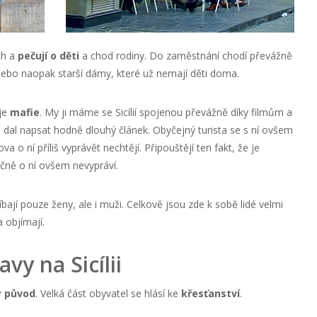
ch a
pečují o děti
a chod rodiny. Do zaměstnání chodí převážně
 nebo naopak starší dámy, které už nemají děti doma.
 je
mafie
. My ji máme se Sicílií spojenou převážně díky filmům a
 dal napsat hodně dlouhý článek. Obyčejný turista se s ní ovšem
 o ní příliš vyprávět nechtějí. Připouštějí ten fakt, že je
tečně o ní ovšem nevypráví.
líbají pouze ženy, ale i muži. Celkově jsou zde k sobě lidé velmi
a objímají.
avy na Sicílii
 původ
. Velká část obyvatel se hlásí ke
křesťanství
.