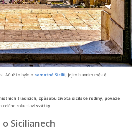
st. Ať už to bylo o
samotné Sicílii
, jejím hlavním městě
ístních tradicích
,
způsobu života sicilské rodiny
,
povaze
m celého roku slaví
svátky
.
 o Sicilianech