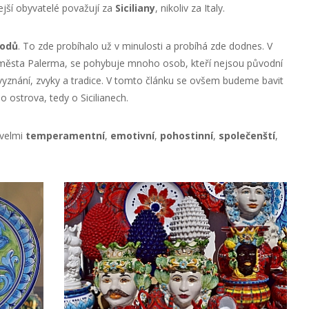
ejší obyvatelé považují za
Siciliany
, nikoliv za Italy.
rodů
. To zde probíhalo už v minulosti a probíhá zde dodnes. V
o města Palerma, se pohybuje mnoho osob, kteří nejsou původní
u, vyznání, zvyky a tradice. V tomto článku se ovšem budeme bavit
 ostrova, tedy o Sicilianech.
 velmi
temperamentní
,
emotivní
,
pohostinní
,
společenští
,