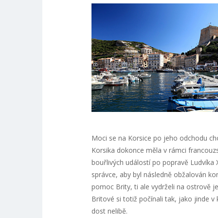
Moci se na Korsice po jeho odchodu chopi
Korsika dokonce měla v rámci francou
bouřlivých událostí po popravě Ludvíka X
správce, aby byl následně obžalován kon
pomoc Brity, ti ale vydrželi na ostrově j
Britové si totiž počínali tak, jako jinde 
dost nelibě.