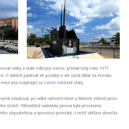
ovat velký a stále odbojný ostrov, předali tedy roku 1077
. O dalších padesát let později si ale začal dělat na Korsiku
 mezi dva rozpínající se
italské
městské státy.
ejmě eskaloval, po velké námořní bitvě u Melorie zvítězil Janov
ého století. Pětisetletá nadvláda Janova byla provázena
ního obyvatelstva a spoustou povstání, z nichž většina skončila