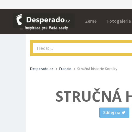
Země
Fotogalerie
Desperado.cz
Francie
Stručná historie Korsiky
STRUČNÁ H
Sdílej na