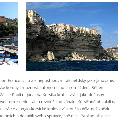
li Francouzi, ti ale nepostupovali tak nelidsky jako Janované.
zské koruny i možnost autonomního shromáždění. Během
VI. se Paoli nejprve na Korsiku krátce vrátil jako dočasný
ventem z nedostatku revolučního zápalu. Korsičané přivolali na
en krátce a anglo-korsické království skončilo dřív, než začalo.
v koloniích a dosadili svého správce, což nesli Paoliho příznivci