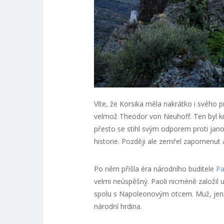
Víte, že Korsika měla nakrátko i svého
velmož Theodor von Neuhoff. Ten byl kr
přesto se stihl svým odporem proti ja
historie. Později ale zemřel zapomenut a
Po něm přišla éra národního buditele
Pa
velmi neúspěšný. Paoli nicméně založil u
spolu s Napoleonovým otcem. Muž, jenž 
národní hrdina.