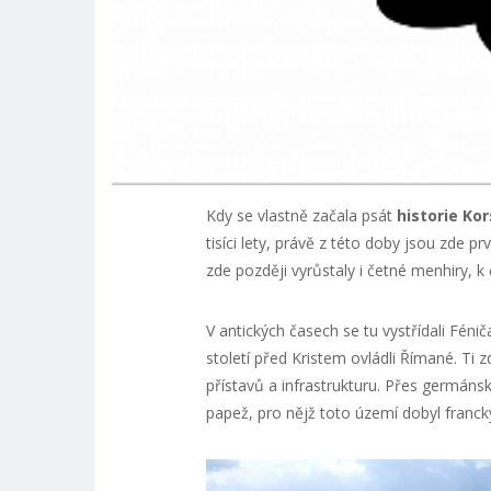
Kdy se vlastně začala psát
historie Kor
tisíci lety, právě z této doby jsou zde p
zde později vyrůstaly i četné menhiry, k
V antických časech se tu vystřídali Fén
století před Kristem ovládli Římané. Ti zd
přístavů a infrastrukturu. Přes germáns
papež, pro nějž toto území dobyl francký