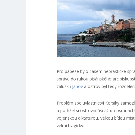
Pro papeže bylo časem nepraktické sprav
správu do rukou pisánského arcibiskupství
zálusk i
Janov
a ostrov byl tedy rozdělen
Problém spoluvlastnictví Korsiky samozř
a podržel si ostrovní říši až do osmnáct
vojenskou diktaturou, velkou bídou míst
velmi tragicky.