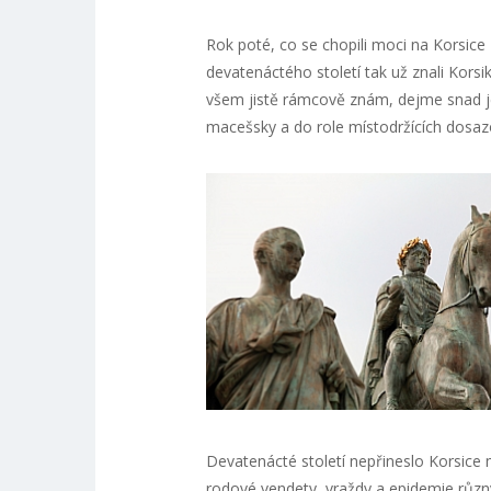
Rok poté, co se chopili moci na Korsice
devatenáctého století tak už znali Korsik
všem jistě rámcově znám, dejme snad j
macešsky a do role místodržících dosazo
Devatenácté století nepřineslo Korsice
rodové vendety, vraždy a epidemie různ