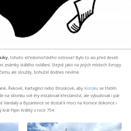
siky
, tohoto středomořského ostrova? Bylo to asi před deseti
rvní známky stálého osídlení. Stejně jako na jiných místech Evropy
 čemu ale sloužily, bohužel dodnes nevíme.
ičané, Řekové, Kartaginci nebo Etruskové, aby
Korsiku
ve třetím
e na sklonku své éry instalovali křesťanství, ale vybudovali i pár
ké Vandaly a Byzantince se dostal k moci na Korsice dokonce i
 král Pipin Krátký v roce 754.