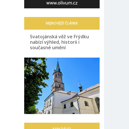
NEJNOVĚJŠÍ ČLÁNEK
Svatojánská věž ve Frýdku
nabízí výhled, historii i
současné umění
KAM DÁLE?