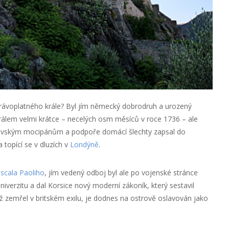
 právoplatného krále? Byl jím německý dobrodruh a urozený
álem velmi krátce – necelých osm měsíců v roce 1736 – ale
novským mocipánům a podpoře domácí šlechty zapsal do
 topící se v dluzích v
Londýně
.
scala Paoliho
, jím vedený odboj byl ale po vojenské stránce
niverzitu a dal Korsice nový moderní zákoník, který sestavil
zemřel v britském exilu, je dodnes na ostrově oslavován jako