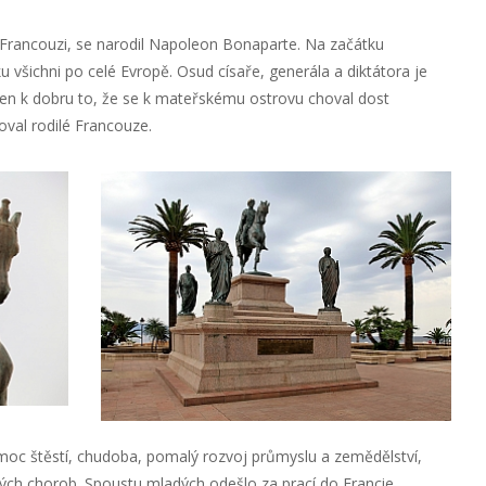
 Francouzi, se narodil Napoleon Bonaparte. Na začátku
u všichni po celé Evropě. Osud císaře, generála a diktátora je
en k dobru to, že se k mateřskému ostrovu choval dost
val rodilé Francouze.
 moc štěstí, chudoba, pomalý rozvoj průmyslu a zemědělství,
ých chorob. Spoustu mladých odešlo za prací do Francie