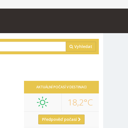
Vyhledat
AKTUÁLNÍ POČASÍ V DESTINACI
18,2°C
Předpověď počasí