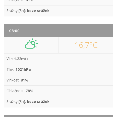
Srážky [3h]:
beze srážek
08:00
16,7°C
Vítr:
1.22m/s
Tlak:
1021hPa
Vlhkost:
81%
Oblačnost:
78%
Srážky [3h]:
beze srážek