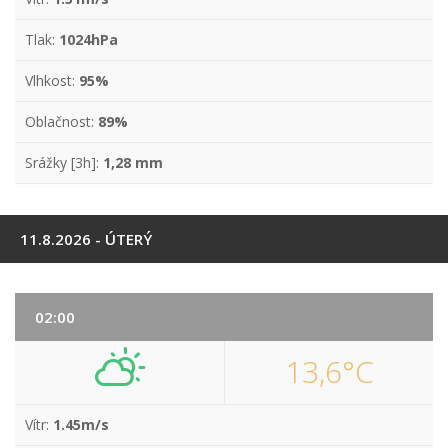
Tlak:
1024hPa
Vlhkost:
95%
Oblačnost:
89%
Srážky [3h]:
1,28 mm
11.8.2026 - ÚTERÝ
02:00
13,6°C
Vítr:
1.45m/s