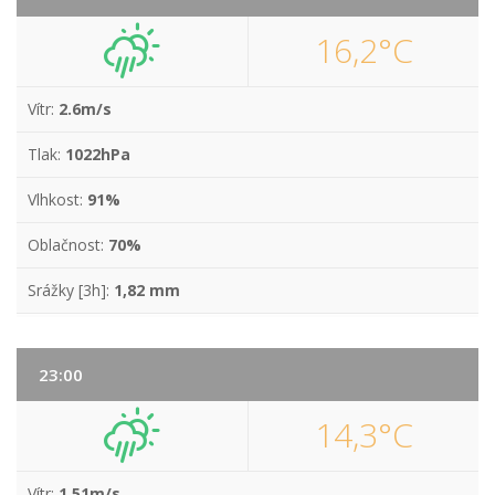
16,2°C
Vítr:
2.6m/s
Tlak:
1022hPa
Vlhkost:
91%
Oblačnost:
70%
Srážky [3h]:
1,82 mm
23:00
14,3°C
Vítr:
1.51m/s