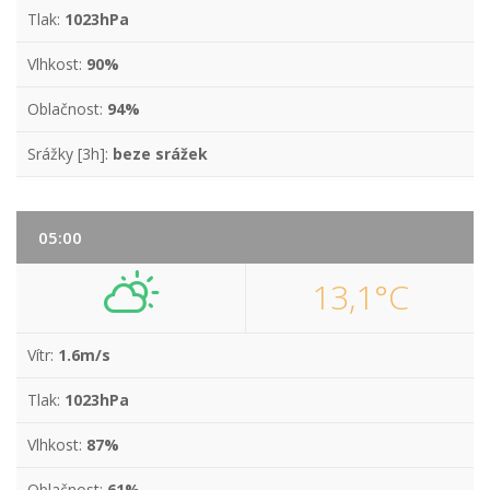
Tlak:
1023hPa
Vlhkost:
90%
Oblačnost:
94%
Srážky [3h]:
beze srážek
05:00
13,1°C
Vítr:
1.6m/s
Tlak:
1023hPa
Vlhkost:
87%
Oblačnost:
61%