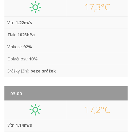
17,3°C
Vítr:
1.22m/s
Tlak:
1023hPa
Vlhkost:
92%
Oblačnost:
10%
Srážky [3h]:
beze srážek
05:00
17,2°C
Vítr:
1.14m/s