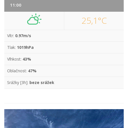
11:00
25,1°C
Vítr:
0.97m/s
Tlak:
1019hPa
Vlhkost:
43%
Oblačnost:
47%
Srážky [3h]:
beze srážek