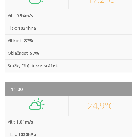
Vítr:
0.94m/s
Tlak:
1021hPa
Vlhkost:
87%
Oblačnost:
57%
Srážky [3h]:
beze srážek
11:00
24,9°C
Vítr:
1.01m/s
Tlak:
1020hPa