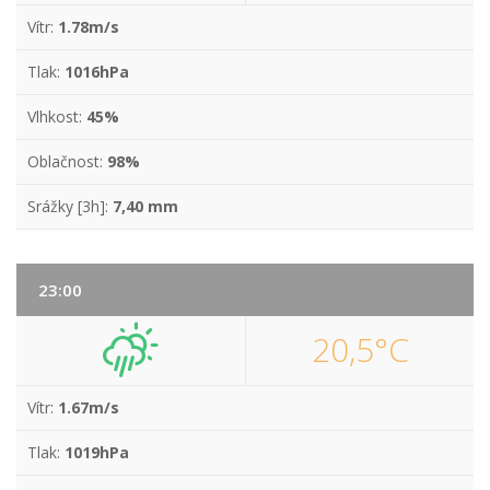
Vítr:
1.78m/s
Tlak:
1016hPa
Vlhkost:
45%
Oblačnost:
98%
Srážky [3h]:
7,40 mm
23:00
20,5°C
Vítr:
1.67m/s
Tlak:
1019hPa