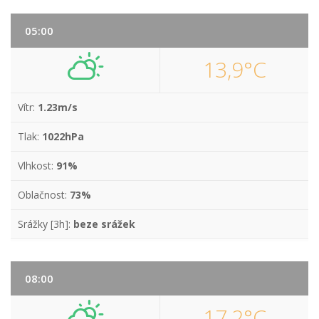
05:00
13,9°C
Vítr:
1.23m/s
Tlak:
1022hPa
Vlhkost:
91%
Oblačnost:
73%
Srážky [3h]:
beze srážek
08:00
17,2°C