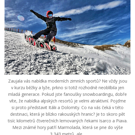
Zaujala vás nabídka moderních zimních sportů? Ne vždy jsou
v kurzu běžky a lyže, prkno si totiž rozhodně neoblíbila jen
mladá generace. Pokud jste fanoušky snowboardingu, dobře
víte, že nabídka alpských resortů je velmi atraktivní. Pojďme
si proto představit Itálii a Dolomity. Co na vás čeká v této
destinaci, která je blízko rakouských hranic? Je to skoro pět
tisíc kilometrů čtverečních lemovaných řekami Isarco a Piava.
Mezi známé hory patří Marmolada, která se pne do výše
3 343 metrů, ale...