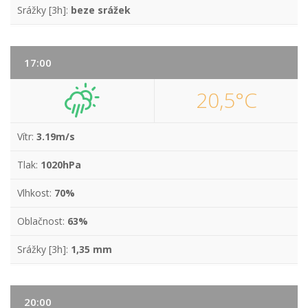
Srážky [3h]:
beze srážek
17:00
20,5°C
Vítr:
3.19m/s
Tlak:
1020hPa
Vlhkost:
70%
Oblačnost:
63%
Srážky [3h]:
1,35 mm
20:00