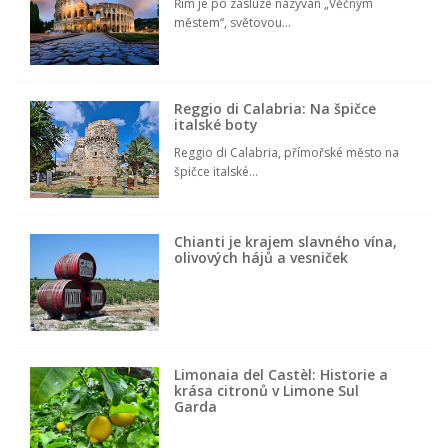
Řím je po zásluze nazýván „Věčným
městem“, světovou...
Reggio di Calabria: Na špičce
italské boty
Reggio di Calabria, přímořské město na
špičce italské...
Chianti je krajem slavného vína,
olivových hájů a vesniček
Limonaia del Castèl: Historie a
krása citronů v Limone Sul
Garda