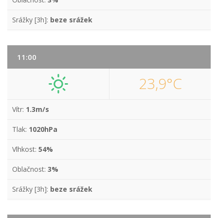
Srážky [3h]:
beze srážek
11:00
23,9°C
Vítr:
1.3m/s
Tlak:
1020hPa
Vlhkost:
54%
Oblačnost:
3%
Srážky [3h]:
beze srážek