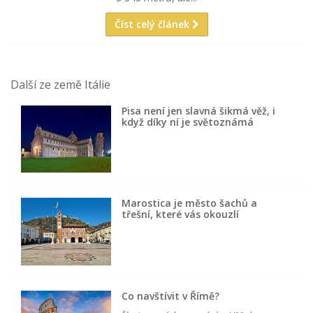
Číst celý článek
Další ze země Itálie
Pisa není jen slavná šikmá věž, i
když díky ní je světoznámá
Marostica je město šachů a
třešní, které vás okouzlí
Co navštívit v Římě?