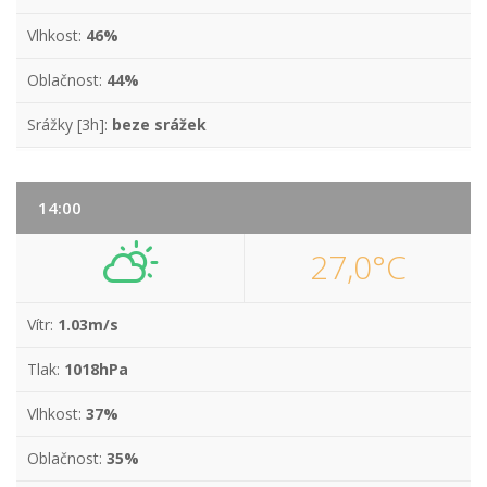
Vlhkost:
46%
Oblačnost:
44%
Srážky [3h]:
beze srážek
14:00
27,0°C
Vítr:
1.03m/s
Tlak:
1018hPa
Vlhkost:
37%
Oblačnost:
35%