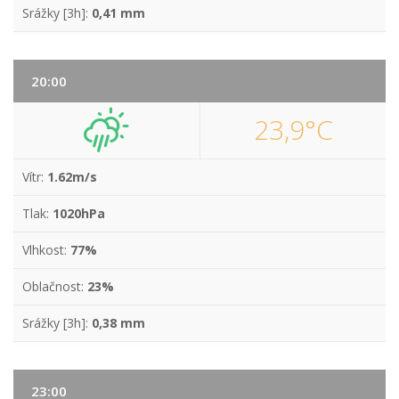
Srážky [3h]:
0,41 mm
20:00
23,9°C
Vítr:
1.62m/s
Tlak:
1020hPa
Vlhkost:
77%
Oblačnost:
23%
Srážky [3h]:
0,38 mm
23:00