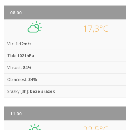
08:00
17,3°C
Vítr:
1.12m/s
Tlak:
1021hPa
Vlhkost:
84%
Oblačnost:
34%
Srážky [3h]:
beze srážek
11:00
22,5°C