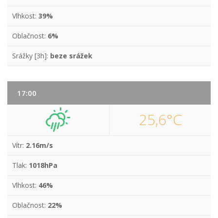
Vlhkost:
39%
Oblačnost:
6%
Srážky [3h]:
beze srážek
17:00
25,6°C
Vítr:
2.16m/s
Tlak:
1018hPa
Vlhkost:
46%
Oblačnost:
22%