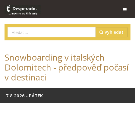
Vyhledat
Snowboarding v italských
Dolomitech - předpověď počasí
v destinaci
7.8.2026 - PÁTEK