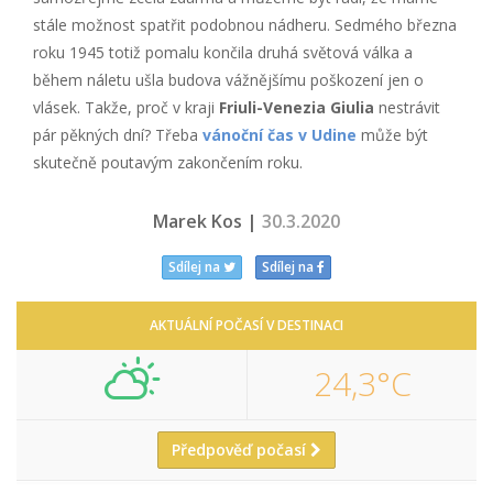
stále možnost spatřit podobnou nádheru. Sedmého března
roku 1945 totiž pomalu končila druhá světová válka a
během náletu ušla budova vážnějšímu poškození jen o
vlásek. Takže, proč v kraji
Friuli-Venezia Giulia
nestrávit
pár pěkných dní? Třeba
vánoční čas v Udine
může být
skutečně poutavým zakončením roku.
Marek Kos |
30.3.2020
Sdílej na
Sdílej na
AKTUÁLNÍ POČASÍ V DESTINACI
24,3°C
Předpověď počasí