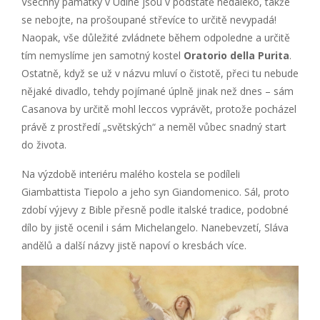
Všechny památky v Udine jsou v podstatě nedaleko, takže
se nebojte, na prošoupané střevíce to určitě nevypadá!
Naopak, vše důležité zvládnete během odpoledne a určitě
tím nemyslíme jen samotný kostel
Oratorio della Purita
.
Ostatně, když se už v názvu mluví o čistotě, přeci tu nebude
nějaké divadlo, tehdy pojímané úplně jinak než dnes – sám
Casanova by určitě mohl leccos vyprávět, protože pocházel
právě z prostředí „světských“ a neměl vůbec snadný start
do života.
Na výzdobě interiéru malého kostela se podíleli
Giambattista Tiepolo a jeho syn Giandomenico. Sál, proto
zdobí výjevy z Bible přesně podle italské tradice, podobné
dílo by jistě ocenil i sám Michelangelo. Nanebevzetí, Sláva
andělů a další názvy jistě napoví o kresbách více.