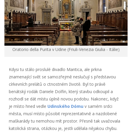
Oratorio della Purita v Udine (Friuli-Venezia Giulia - Itálie)
Kdysi tu stálo proslulé divadlo Mantica, ale prkna
znamenající svět se samozřejmě neslučují s představou
církevních prelátů o ctnostném životě. Byl to právě
benátský rodák Daniele Dolfin, který stavbu odkoupil a
rozhodl se dát místu úplně novou podobu. Nakonec, když
je místo hned vedle
Udinského Dómu
v samém srdci
města, musí místo působit reprezentativně a nazdobené
maškarády tu nemohou mít prostor. Přesně tak uvažovala
katolická strana, otázkou je, jestli udělala nějakou chybu.