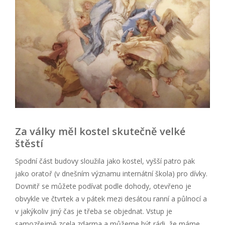
Za války měl kostel skutečně velké
štěstí
Spodní část budovy sloužila jako kostel, vyšší patro pak
jako oratoř (v dnešním významu internátní škola) pro dívky.
Dovnitř se můžete podívat podle dohody, otevřeno je
obvykle ve čtvrtek a v pátek mezi desátou ranní a půlnocí a
v jakýkoliv jiný čas je třeba se objednat. Vstup je
samozřejmě zcela zdarma a můžeme být rádi, že máme