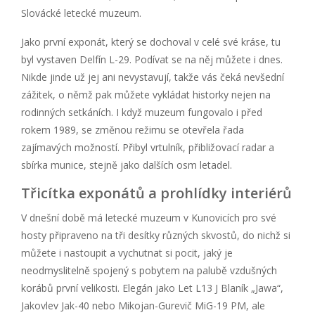
Slovácké letecké muzeum.
Jako první exponát, který se dochoval v celé své kráse, tu
byl vystaven Delfín L-29. Podívat se na něj můžete i dnes.
Nikde jinde už jej ani nevystavují, takže vás čeká nevšední
zážitek, o němž pak můžete vykládat historky nejen na
rodinných setkáních. I když muzeum fungovalo i před
rokem 1989, se změnou režimu se otevřela řada
zajímavých možností. Přibyl vrtulník, přibližovací radar a
sbírka munice, stejně jako dalších osm letadel.
Třicítka exponátů a prohlídky interiérů
V dnešní době má letecké muzeum v Kunovicích pro své
hosty připraveno na tři desítky různých skvostů, do nichž si
můžete i nastoupit a vychutnat si pocit, jaký je
neodmyslitelně spojený s pobytem na palubě vzdušných
korábů první velikosti. Elegán jako Let L13 J Blaník „Jawa“,
Jakovlev Jak-40 nebo Mikojan-Gurevič MiG-19 PM, ale