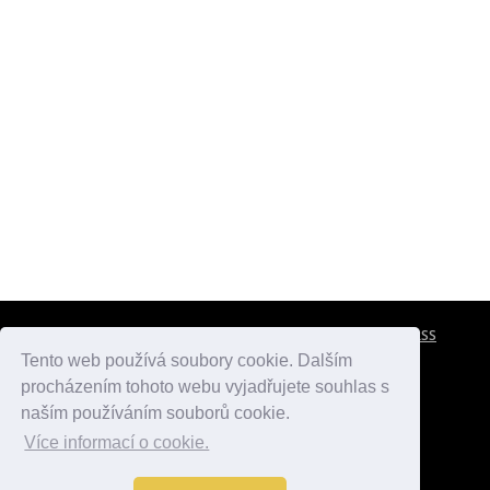
CESTOVNÍ POJIŠTĚNÍ
KONTAKTY
REKLAMA
RSS
Tento web používá soubory cookie. Dalším
procházením tohoto webu vyjadřujete souhlas s
atlasmest.cz
atlaspamatek.info
atlaszemi.info
naším používáním souborů cookie.
Více informací o cookie.
© 2005 - 2026 Desperado.cz. Všechna práva vyhrazena.
Data o počasí jsou přebírána z
OpenWeather
.