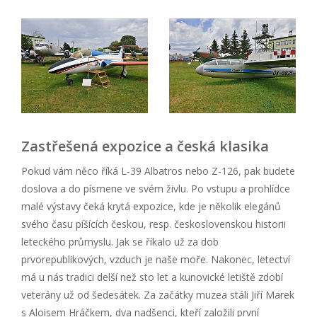
Zastřešená expozice a česká klasika
Pokud vám něco říká L-39 Albatros nebo Z-126, pak budete
doslova a do písmene ve svém živlu. Po vstupu a prohlídce
malé výstavy čeká krytá expozice, kde je několik elegánů
svého času píšících českou, resp. československou historii
leteckého průmyslu. Jak se říkalo už za dob
prvorepublikových, vzduch je naše moře. Nakonec, letectví
má u nás tradici delší než sto let a kunovické letiště zdobí
veterány už od šedesátek. Za začátky muzea stáli Jiří Marek
s Aloisem Hráčkem, dva nadšenci, kteří založili první