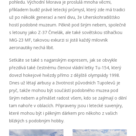
pohledu. Východní Morava je proslulá mnoha věcmi,
příkladem budiž právě letecký průmysl, který zde má tradici
už po několik generací a není divu, že Uherskohradišťsko
hostí podobné muzeum. Pěkně pod širým nebem, společně
s letouny jako Z-37 Čmelák, ale také sovětskou stíhačkou
MiG-23 MF, takovou exkurzi si jistě každý milovník
aeronautiky nechá líbit.
Setkáte se také s naganským expresem, jak se obvykle
přezdívá také čestnému členovi vládní letky Tu-154, který
dovezl hokejové hvězdy přímo z dějiště olympiády 1998.
Dnes už létají airbusy a životnost původních Tupolevů je
pryč, takže mohou být součástí podobného muzea pod
širým nebem a přinášet radost všem, kdo se zajímají o dění
tam nahoře v oblacích. Připraveny jsou i letecké suvenýry,
které mohou být i pěkným dárkem pro někoho z vašich
blízkých s podobným hobby.