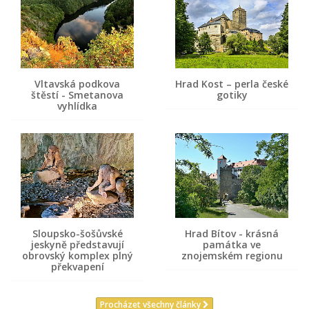
Vltavská podkova
Hrad Kost – perla české
štěstí - Smetanova
gotiky
vyhlídka
Sloupsko-šošůvské
Hrad Bítov - krásná
jeskyně představují
památka ve
obrovský komplex plný
znojemském regionu
překvapení
Procházet všechny články