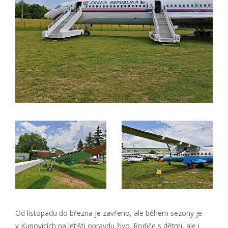
Od listopadu do března je zavřeno, ale během sezony je
v Kunovicích na letišti opravdu živo. Rodiče s dětmi, ale i