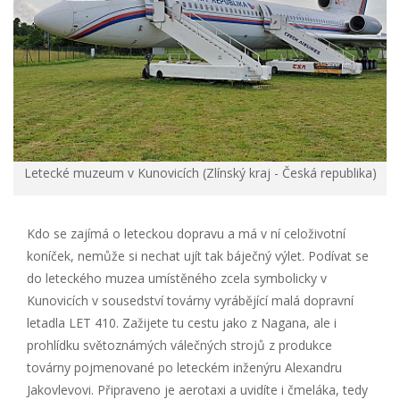
Letecké muzeum v Kunovicích (Zlínský kraj - Česká republika)
Kdo se zajímá o leteckou dopravu a má v ní celoživotní
koníček, nemůže si nechat ujít tak báječný výlet. Podívat se
do leteckého muzea umístěného zcela symbolicky v
Kunovicích v sousedství továrny vyrábějící malá dopravní
letadla LET 410. Zažijete tu cestu jako z Nagana, ale i
prohlídku světoznámých válečných strojů z produkce
továrny pojmenované po leteckém inženýru Alexandru
Jakovlevovi. Připraveno je aerotaxi a uvidíte i čmeláka, tedy