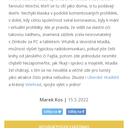
fanoušci letectví, kteří se tu cítí jako doma, si tu podávají
dveře. Nechybí klasika v podobě komentovaných prohlídek,
v době, kdy celou společnost svíral koronavirus, byly k mání
i virtuální prohlídky. Ale je pravda, že vidět na vlastní oči
takovou nádheru, znamená zážitek zcela nesrovnatelný
s čímkoliv za PC a tabletem. Vrtulník a skvostná letadla,
možnost slyšet typickou radiokomunikaci, pokud jste četli
knihy od Jánského či Fajtla, potom zde jednoduše nesmíte
chybět! Nezapomeňte, jak říkají i správci a majitelé, letadla
žel chátrají, s tím se nic neudělá a věčně zde pro turisty
jako atrakce číslo jedna nebudou. Zkuste i
Uherské Hradiště
a krásný
Velehrad
, spojte výlet v jedno!
Marek Kos |
15.5.2022
Sdílej na
Sdílej na
AKTUÁLNÍ POČASÍ V DESTINACI