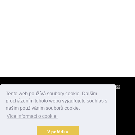
CESTOVNÍ POJIŠTĚNÍ
KONTAKTY
REKLAMA
RSS
Tento web používá soubory cookie. Dalším
procházením tohoto webu vyjadřujete souhlas s
atlasmest.cz
atlaspamatek.info
atlaszemi.info
naším používáním souborů cookie.
Více informací o cookie.
© 2005 - 2026 Desperado.cz. Všechna práva vyhrazena.
Data o počasí jsou přebírána z
OpenWeather
.
V pořádku
Kontakt:
mail@desperado.cz