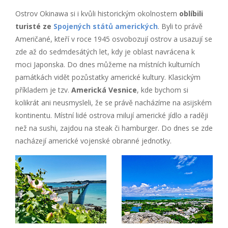
Ostrov Okinawa si i kvůli historickým okolnostem
oblíbili
turisté ze
Spojených států amerických
. Byli to právě
Američané, kteří v roce 1945 osvobozují ostrov a usazují se
zde až do sedmdesátých let, kdy je oblast navrácena k
moci Japonska. Do dnes můžeme na místních kulturních
památkách vidět pozůstatky americké kultury. Klasickým
příkladem je tzv.
Americká Vesnice
, kde bychom si
kolikrát ani neusmysleli, že se právě nacházíme na asijském
kontinentu. Místní lidé ostrova milují americké jídlo a raději
než na sushi, zajdou na steak či hamburger. Do dnes se zde
nacházejí americké vojenské obranné jednotky.