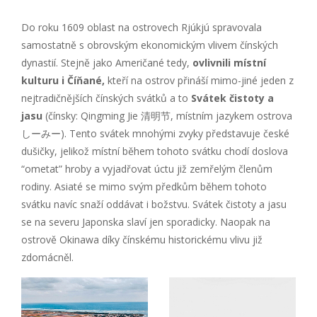
Do roku 1609 oblast na ostrovech Rjúkjú spravovala
samostatně s obrovským ekonomickým vlivem čínských
dynastií. Stejně jako Američané tedy,
ovlivnili místní
kulturu i Číňané,
kteří na ostrov přináší mimo-jiné jeden z
nejtradičnějších čínských svátků a to
Svátek čistoty a
jasu
(čínsky: Qingming Jie 清明节, místním jazykem ostrova
しーみー). Tento svátek mnohými zvyky představuje české
dušičky, jelikož místní během tohoto svátku chodí doslova
“ometat” hroby a vyjadřovat úctu již zemřelým členům
rodiny. Asiaté se mimo svým předkům během tohoto
svátku navíc snaží oddávat i božstvu. Svátek čistoty a jasu
se na severu Japonska slaví jen sporadicky. Naopak na
ostrově Okinawa díky čínskému historickému vlivu již
zdomácněl.