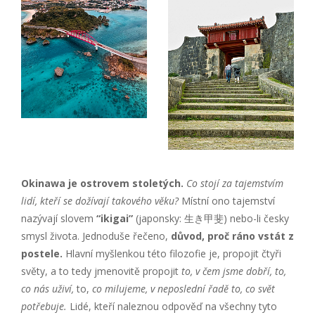
Okinawa je ostrovem stoletých.
Co stojí za tajemstvím
lidí, kteří se dožívají takového věku?
Místní ono tajemství
nazývají slovem
“ikigai”
(japonsky: 生き甲斐) nebo-li česky
smysl života. Jednoduše řečeno,
důvod, proč ráno vstát z
postele.
Hlavní myšlenkou této filozofie je, propojit čtyři
světy, a to tedy jmenovitě propojit
to, v čem jsme dobří,
to,
co nás uživí,
to,
co milujeme, v neposlední řadě to, co svět
potřebuje.
Lidé, kteří naleznou odpověď na všechny tyto