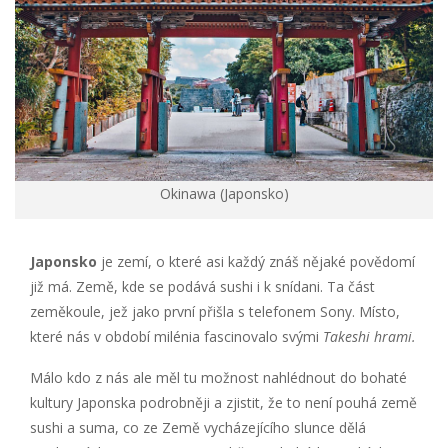
Okinawa (Japonsko)
Japonsko
je zemí, o které asi každý znáš nějaké povědomí
již má. Země, kde se podává sushi i k snídani. Ta část
zeměkoule, jež jako první přišla s telefonem Sony. Místo,
které nás v období milénia fascinovalo svými
Takeshi hrami.
Málo kdo z nás ale měl tu možnost nahlédnout do bohaté
kultury Japonska podrobněji a zjistit, že to není pouhá země
sushi a suma, co ze Země vycházejícího slunce dělá