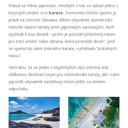
Pokud se řekne Japonsko, mnohým z nás se vybaví jedno z
bojových umění, a to
karate.
Domovina tohoto sportu je
právě na ostrově Okinawa. Místní obyvatelé vyvinuli tuto
metodu vlastní obrany proti japonským samurajům, kteří
využívali k boji zbraně. I proto je původní přeložený název
pro toto umění “sebe-obrana, která postrádá zbraň”, jenž
se vyvinul do námi známého karate, v překladu “prázdných
rukou”.
Není divu, že se jeden z nejjižnějších cípů ostrova stal
oblíbenou destinací nejen pro mezinárodní turisty, ale i sami
japonští obyvatelé navštěvují místní pláže za účelem
odpočinku.