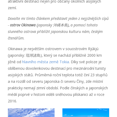
atraktivní destinaci nejen pro občany okolních asijských
zemí.
Dovolte mi tímto článkem představit jeden z nejjižnějších cípů
-
ostrov Okinawa
(japonsky
沖縄本島
)
,
a pomocí tohoto
slunného ostrova přiblížit japonskou kulturu nám, českým
čtenářům.
Okinawa je největším ostrovem v souostrovím Rjúkjú
(japonsky: 琉球諸島), který se nachází přibližně 2000 km
jižně od
hlavního města země Tokia
. Díky své poloze je
oblíbenou dovolenkovou destinací pro mezinárodní turisty
asijských států. Průměrná roční teplota totiž činí 23 stupňů
a na rozdíl od severu Japonska či severu Číny, zde místní
prakticky nemají zimní období. Podle čínských a japonských
médií poprvé v historii viděli sněhovou plískanici až v roce
2016.