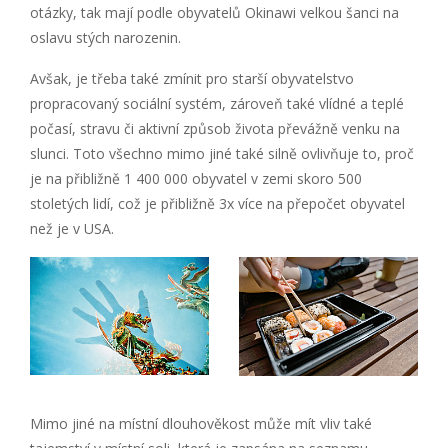
otázky, tak mají podle obyvatelů Okinawi velkou šanci na
oslavu stých narozenin.
Avšak, je třeba také zmínit pro starší obyvatelstvo
propracovaný sociální systém, zároveň také vlídné a teplé
počasí, stravu či aktivní způsob života převážně venku na
slunci. Toto všechno mimo jiné také silně ovlivňuje to, proč
je na přibližně 1 400 000 obyvatel v zemi skoro 500
stoletých lidí, což je přibližně 3x více na přepočet obyvatel
než je v USA.
Mimo jiné na místní dlouhověkost může mít vliv také