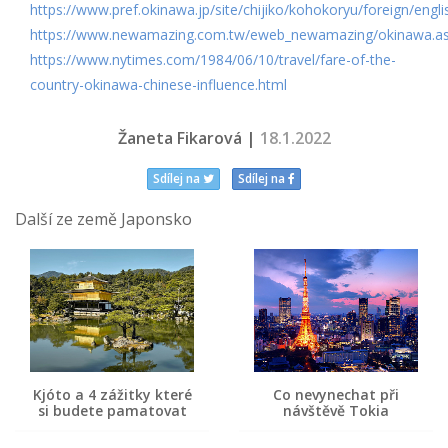
https://www.pref.okinawa.jp/site/chijiko/kohokoryu/foreign/engli
https://www.newamazing.com.tw/eweb_newamazing/okinawa.a
https://www.nytimes.com/1984/06/10/travel/fare-of-the-
country-okinawa-chinese-influence.html
Žaneta Fikarová |
18.1.2022
Sdílej na
Sdílej na
Další ze země Japonsko
Kjóto a 4 zážitky které
Co nevynechat při
si budete pamatovat
návštěvě Tokia