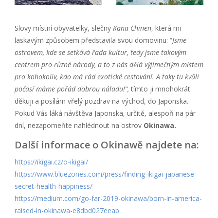
Slovy místní obyvatelky, slečny
Kana Chinen
, která mi
laskavým způsobem představila svou domovinu: “
Jsme
ostrovem, kde se setkává řada kultur, tedy jsme takovým
centrem pro různé národy, a to z nás dělá výjimečným místem
pro kohokoliv, kdo má rád exotické cestování. A taky tu kvůli
počasí máme pořád dobrou náladu!”,
tímto ji mnohokrát
děkuji a posílám vřelý pozdrav na východ, do Japonska.
Pokud Vás láká návštěva Japonska, určitě, alespoň na pár
dní, nezapomeňte nahlédnout na ostrov
Okinawa.
Další informace o Okinawě najdete na:
https://ikigai.cz/o-ikigai/
https://www.bluezones.com/press/finding-ikigai-japanese-
secret-health-happiness/
https://medium.com/go-far-2019-okinawa/born-in-america-
raised-in-okinawa-e8dbd027eeab