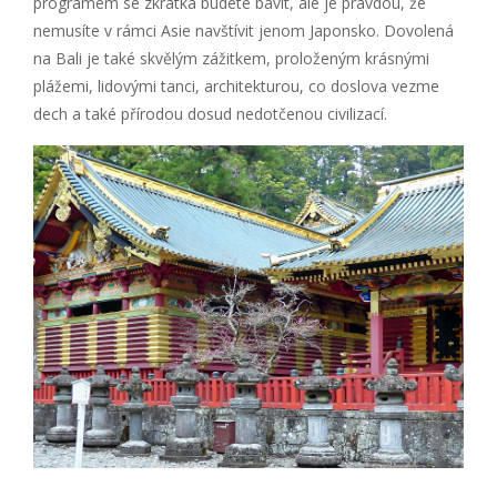
programem se zkrátka budete bavit, ale je pravdou, že
nemusíte v rámci Asie navštívit jenom Japonsko. Dovolená
na Bali je také skvělým zážitkem, proloženým krásnými
plážemi, lidovými tanci, architekturou, co doslova vezme
dech a také přírodou dosud nedotčenou civilizací.