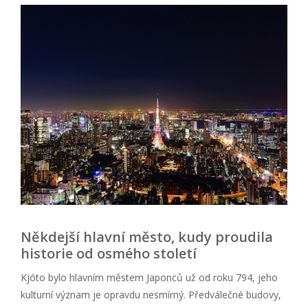
Někdejší hlavní město, kudy proudila
historie od osmého století
Kjóto bylo hlavním městem Japonců už od roku 794, jeho
kulturní význam je opravdu nesmírný. Předválečné budovy,