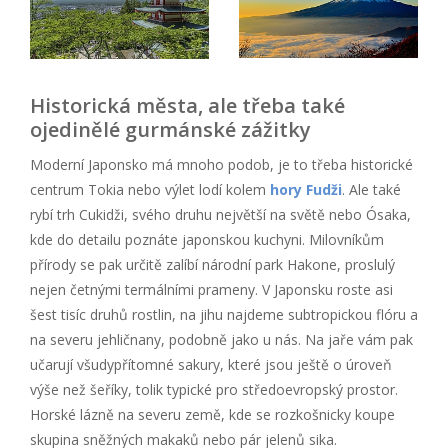
Historická města, ale třeba také
ojedinělé gurmánské zážitky
Moderní Japonsko má mnoho podob, je to třeba historické
centrum Tokia nebo výlet lodí kolem
hory Fudži
. Ale také
rybí trh Cukidži, svého druhu největší na světě nebo Ósaka,
kde do detailu poznáte japonskou kuchyni. Milovníkům
přírody se pak určitě zalíbí národní park Hakone, proslulý
nejen četnými termálními prameny. V Japonsku roste asi
šest tisíc druhů rostlin, na jihu najdeme subtropickou flóru a
na severu jehličnany, podobně jako u nás. Na jaře vám pak
učarují všudypřítomné sakury, které jsou ještě o úroveň
výše než šeříky, tolik typické pro středoevropský prostor.
Horské lázně na severu země, kde se rozkošnicky koupe
skupina sněžných makaků nebo pár jelenů sika.