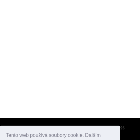
CESTOVNÍ POJIŠTĚNÍ
KONTAKTY
REKLAMA
RSS
Tento web používá soubory cookie. Dalším