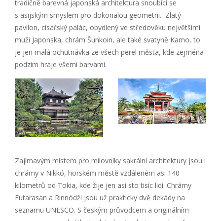
tradičně barevná japonská architektura snoubící se
s asijským smyslem pro dokonalou geometrii. Zlatý
pavilon, císařský palác, obydlený ve středověku největšími
muži Japonska, chrám Šunkoin, ale také svatyně Kamo, to
je jen malá ochutnávka ze všech perel města, kde zejména
podzim hraje všemi barvami.
Zajímavým místem pro milovníky sakrální architektury jsou i
chrámy v Nikkó, horském městě vzdáleném asi 140
kilometrů od Tokia, kde žije jen asi sto tisíc lidí. Chrámy
Futarasan a Rinnódži jsou už prakticky dvě dekády na
seznamu UNESCO. S českým průvodcem a originálním