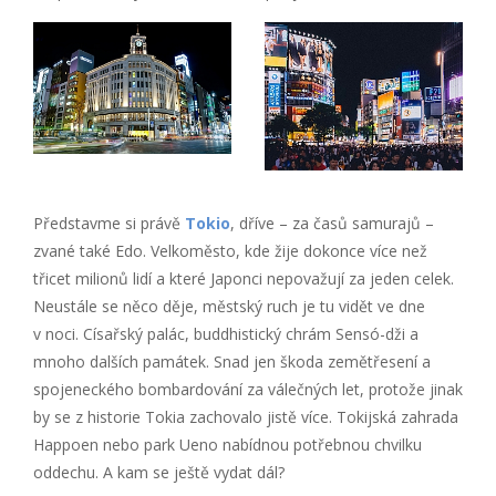
Představme si právě
Tokio
, dříve – za časů samurajů –
zvané také Edo. Velkoměsto, kde žije dokonce více než
třicet milionů lidí a které Japonci nepovažují za jeden celek.
Neustále se něco děje, městský ruch je tu vidět ve dne
v noci. Císařský palác, buddhistický chrám Sensó-dži a
mnoho dalších památek. Snad jen škoda zemětřesení a
spojeneckého bombardování za válečných let, protože jinak
by se z historie Tokia zachovalo jistě více. Tokijská zahrada
Happoen nebo park Ueno nabídnou potřebnou chvilku
oddechu. A kam se ještě vydat dál?