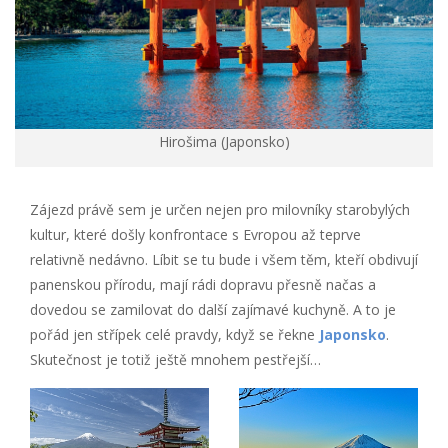
Hirošima (Japonsko)
Zájezd právě sem je určen nejen pro milovníky starobylých
kultur, které došly konfrontace s Evropou až teprve
relativně nedávno. Líbit se tu bude i všem těm, kteří obdivují
panenskou přírodu, mají rádi dopravu přesně načas a
dovedou se zamilovat do další zajímavé kuchyně. A to je
pořád jen střípek celé pravdy, když se řekne
Japonsko
.
Skutečnost je totiž ještě mnohem pestřejší…