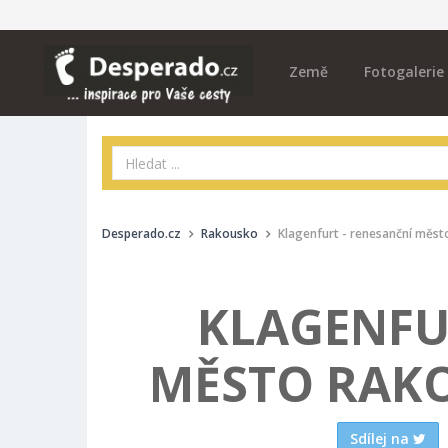
Země
Fotogalerie
Desperado.cz
Rakousko
Klagenfurt - renesanční měs
KLAGENFU
MĚSTO RAK
Sdílej na