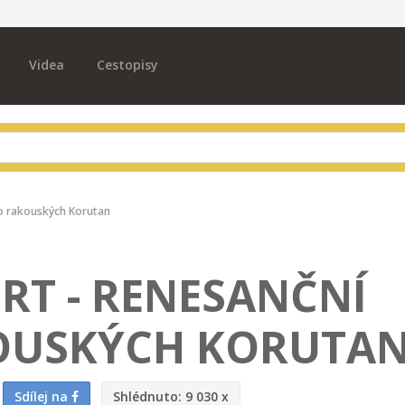
Videa
Cestopisy
to rakouských Korutan
RT - RENESANČNÍ
OUSKÝCH KORUTA
Sdílej na
Shlédnuto:
9 030 x