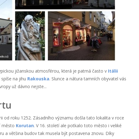
pickou jižanskou atmosférou, která je patrná často v
Itálii
í spíše na jihu
Rakouska
. Slunce a nátura tamních obyvatel vás
ropy už dávno nejste...
rtu
ii od roku 1252. Zásadního významu došla tato lokalita v roce
ní město
Korutan
. V 16. století ale potkalo toto město i veliké
ru a většina budov tak musela být postavena znovu. Díky