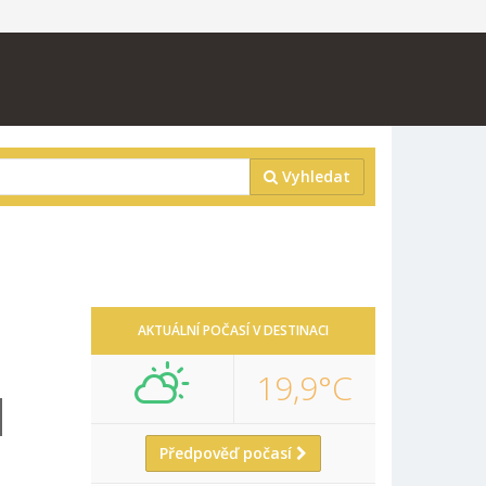
Vyhledat
AKTUÁLNÍ POČASÍ V DESTINACI
19,9°C
N
Předpověď počasí