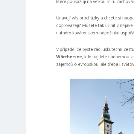
které poukazují na velkou míru zachov
Unavují vás procházky a chcete si naopak
doprovázejí? Můžete tak učinit v něja
nutném kavárenském odpočinku uspořád
V případě, že byste rádi uskutečnili cest
Wörthersee
, kde najdete nádhernou zm
zájemců o evropskou, ale třeba i světov