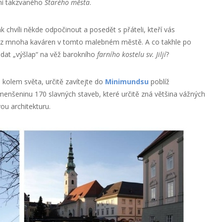
ání takzvaného
Starého města
.
 chvíli někde odpočinout a posedět s přáteli, kteří vás
ké z mnoha kaváren v tomto malebném městě. A co takhle po
at „výšlap“ na věž barokního
farního kostelu sv. Jiljí
?
u kolem světa, určitě zavítejte do
Minimundsu
poblíž
enšeninu 170 slavných staveb, které určitě zná většina vážných
ou architekturu.