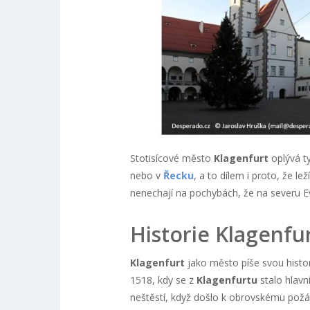
Stotisícové město
Klagenfurt
oplývá ty
nebo v
Řecku
, a to dílem i proto, že lež
nenechají na pochybách, že na severu Ev
Historie Klagenfu
Klagenfurt
jako město píše svou histor
1518, kdy se z
Klagenfurtu
stalo hlav
neštěstí, když došlo k obrovskému požá