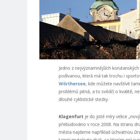
Jedno z nejvýznamnějších korutanskýc
podívanou, která má tak trochu i sporto
Wörthersee
, kde můžete navštívit tamn
problémů pitná, a to svědčí o kvalitě, n
dlouhé cyklistické stezky.
Klagenfurt
je do jisté míry velice „n
přebudováno v roce 2008. Na stranu dru
města najdeme například úchvatnou
Dr
tamní mytologie drak, se kterým prý sve