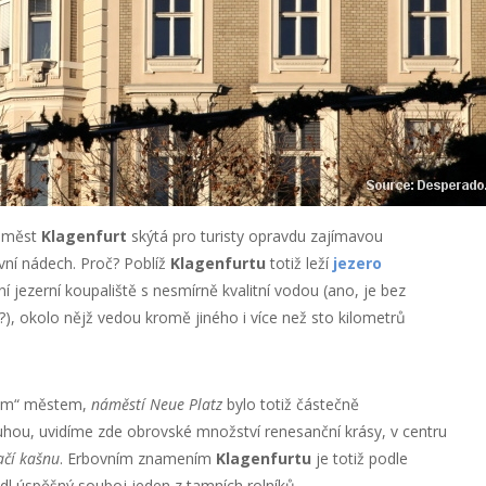
h měst
Klagenfurt
skýtá pro turisty opravdu zajímavou
vní nádech. Proč? Poblíž
Klagenfurtu
totiž leží
jezero
í jezerní koupaliště s nesmírně kvalitní vodou (ano, je bez
e?), okolo nějž vedou kromě jiného i více než sto kilometrů
ovým“ městem,
náměstí Neue Platz
bylo totiž částečně
hou, uvidíme zde obrovské množství renesanční krásy, v centru
ačí kašnu
. Erbovním znamením
Klagenfurtu
je totiž podle
dl úspěšný souboj jeden z tamních rolníků.