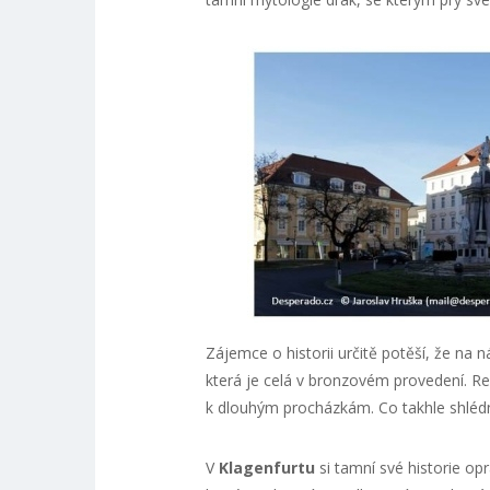
Zájemce o historii určitě potěší, že na
která je celá v bronzovém provedení. Re
k dlouhým procházkám. Co takhle shlédn
V
Klagenfurtu
si tamní své historie op