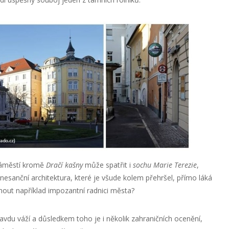
 náměstí kromě
Dračí kašny
může spatřit i
sochu Marie Terezie
,
nesanční architektura, které je všude kolem přehršel, přímo láká
out například impozantní radnici města?
ravdu váží a důsledkem toho je i několik zahraničních ocenění,