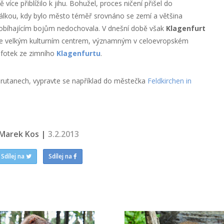
více přiblížilo k jihu. Bohužel, proces ničení přišel do
lkou, kdy bylo město téměř srovnáno se zemí a většina
robíhajícím bojům nedochovala. V dnešní době však
Klagenfurt
 se velkým kulturním centrem, významným v celoevropském
 fotek ze zimního
Klagenfurtu
.
orutanech, vypravte se například do městečka
Feldkirchen in
Marek Kos |
3.2.2013
Sdílej na
Sdílej na