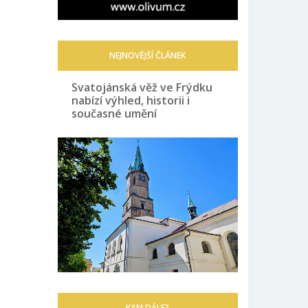
NEJNOVĚJŠÍ ČLÁNEK
Svatojánská věž ve Frýdku
nabízí výhled, historii i
současné umění
KAM DÁLE?