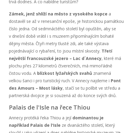
trvá dodnes. A co nabídne turistům?
Zámek, jenž shlíží na město z vysokého kopce
a
dostavěl se až v renesanční epoše, je historickou památkou
číslo jedna. Od sedmnáctého století byl opuštěn, aby se
v dnešní době vrátil i s muzeem připomínajícím bohaté
dějiny města. Čtyři metry tlusté zdi, ale také výstava
pojednávající o rybaření, to jsou místní skvosty.
Třetí
největší francouzské jezero – Lac d´Annecy
, které má
plochu přes 27 kilometrů čtverečních, má mimořádně
čistou vodu. A
blízkost lyžařských svahů
znamená
velkou šanci i pro turistický ruch. V Annecy najdeme i
Pont
des Amours – Most lásky
, stačí se tu políbit ve středu a
partnerská dvojice je si souzená až do konce svých dnů.
Palais de l'Isle na řece Thiou
Annecy protéká řeka Thiou a její
dominantou je
například Palais de l'Isle
ze dvanáctého století, který
sloužil i jako vězení a dnes nabídne historické muzeum. Ve