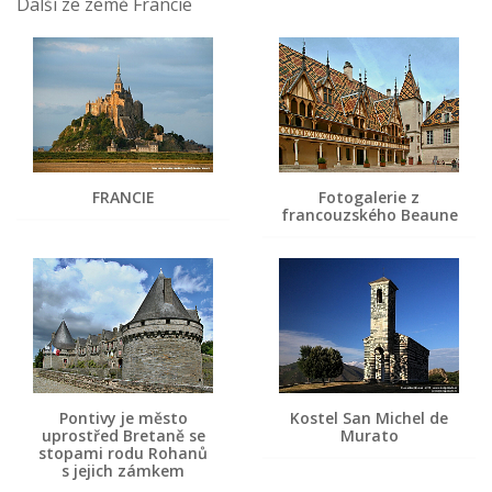
Další ze země Francie
FRANCIE
Fotogalerie z
francouzského Beaune
Pontivy je město
Kostel San Michel de
uprostřed Bretaně se
Murato
stopami rodu Rohanů
s jejich zámkem