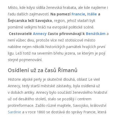
Místo, kde kdysi sídlila ženevská hrabata, ale kde najdeme i
řadu dalších zajímavostí.
Na pomezí
Francie
,
Itálie
a
Švýcarska leží Savojsko
, region, jehož vladaři byli
poměrně velkými hráči na evropské politické scéně.
Cestovatelé
Annecy
často přirovnávají k
Benátkám
a
není vůbec divu, protože více než stotisícové město
nabídne nejen několik historických památek hrajících první
ligu. Leží totiž na severním břehu jezera, se kterým je pojí
stejné pojmenování.
Osídlení už za časů Římanů
Historie alpské perly je skutečně dlouhá, oblast Le vieil
Annecy, tedy starší městské zástavby, byla osídlená už
v dobách antiky. Annecy bylo součástí ženevského hrabství
už od desátého století, stalo se později i centrem
protireformace. Zažilo různé majitele, Savojsko, království
Sardinie
a v roce 1860 se dostává do správy Francie, která