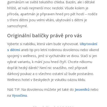
gurmánům ve světě tekutého chleba. Bazén, ale i dětské
hřiště, ať naši nejmenší moc nezlobí. Všude kolem je
příroda, apartmán je připraven hned pro pět hostí – rodiče
s třemi dětmi jsou velmi vítáni, ubytování s dětmi je
samozřejmé.
Originální balíčky právě pro vás
Vyberte si nabídku, která vám bude vyhovovat.
Ubytování
s dětmi
aneb tip pro letní rodinnou dovolenou nebo víkend
spojený s wellness, jenž si vychutnáte ve dvou. Stačí si jen
vybrat variantu, k mání jsou hned čtyři. Chcete někomu
dopřát hezký dárek? Není nic snazšího, než připravit
dárkový poukaz a o všechno ostatní už bude postaráno.
Wellness hotel v Beskydech je vskutku oázou klidu.
Náš TIP: Na dovolenou můžete jet také do
Jeseníků
nebo
na
Vysočinu
.