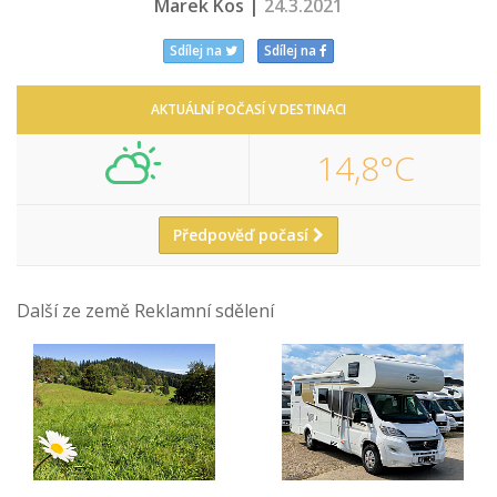
Marek Kos |
24.3.2021
Sdílej na
Sdílej na
AKTUÁLNÍ POČASÍ V DESTINACI
14,8°C
Předpověď počasí
Další ze země Reklamní sdělení