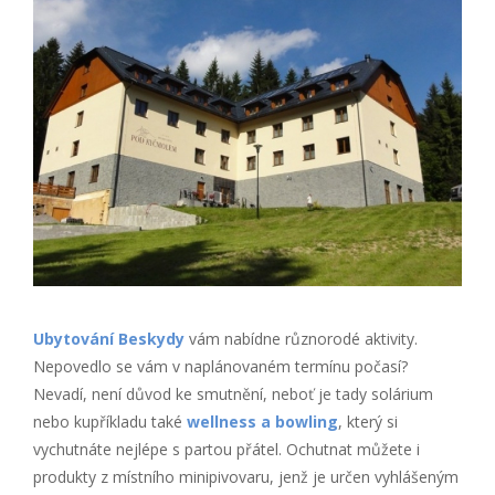
Ubytování Beskydy
vám nabídne různorodé aktivity.
Nepovedlo se vám v naplánovaném termínu počasí?
Nevadí, není důvod ke smutnění, neboť je tady solárium
nebo kupříkladu také
wellness a bowling
, který si
vychutnáte nejlépe s partou přátel. Ochutnat můžete i
produkty z místního minipivovaru, jenž je určen vyhlášeným