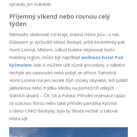
opravdu jen málokde.
Příjemný víkend nebo rovnou celý
týden
Nemusíte obdivovat cizí kraje, krásná místa jsou i u nás.
Důkazem je východní oblast Beskyd, ještě konkrétněji pak
Horní Lomná. Místem, odkud budete objevovat tento
malebný region, může být například
wellness hotel Pod
Kyčmolem
, kde si můžete užít různé procedury, v nabídce
nechybí ani saunování nebo pobyt ve vířivce. Samotná
Horní Lomná má jen necelé čtyři stovky obyvatel, leží poblíž
Jablunkova nebo Frýdku-Místku na pomezí tří velkých
státních útvarů – ČR, SR a Polska. Přírodní rezervace Uplaz
se vzácnou flórou nebo také přírodní památka Kyčmol
v rámci CHKO Beskydy, byla by škoda nechat si taková
místa ujít.