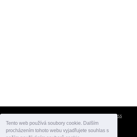
CESTOVNÍ POJIŠTĚNÍ
KONTAKTY
REKLAMA
RSS
Tento web používá soubory cookie. Dalším
procházením tohoto webu vyjadřujete souhlas s
atlasmest.cz
atlaspamatek.info
atlaszemi.info