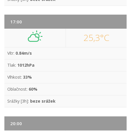
17:00
25,3°C
Vítr:
0.84m/s
Tlak:
1012hPa
Vlhkost:
33%
Oblačnost:
60%
Srážky [3h]:
beze srážek
20:00