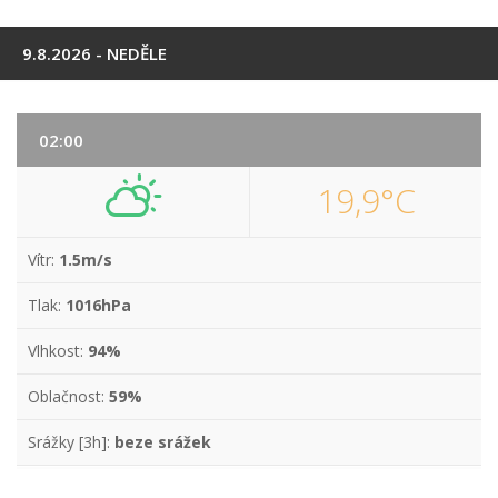
9.8.2026 - NEDĚLE
02:00
19,9°C
Vítr:
1.5m/s
Tlak:
1016hPa
Vlhkost:
94%
Oblačnost:
59%
Srážky [3h]:
beze srážek