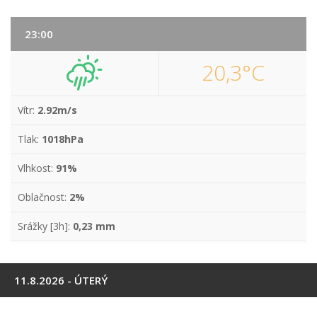
23:00
20,3°C
Vítr:
2.92m/s
Tlak:
1018hPa
Vlhkost:
91%
Oblačnost:
2%
Srážky [3h]:
0,23 mm
11.8.2026 - ÚTERÝ