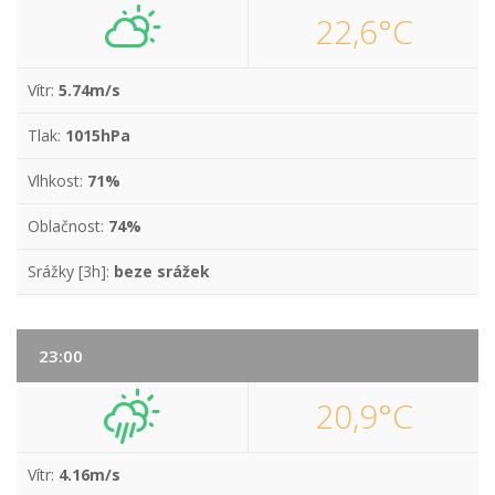
22,6°C
Vítr:
5.74m/s
Tlak:
1015hPa
Vlhkost:
71%
Oblačnost:
74%
Srážky [3h]:
beze srážek
23:00
20,9°C
Vítr:
4.16m/s