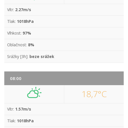
Vítr:
2.27m/s
Tlak:
1018hPa
Vlhkost:
97%
Oblačnost:
8%
Srážky [3h]:
beze srážek
08:00
18,7°C
Vítr:
1.57m/s
Tlak:
1018hPa