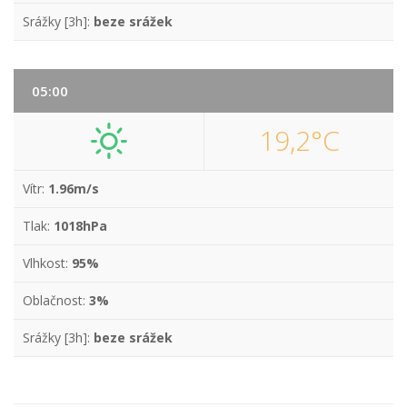
Srážky [3h]:
beze srážek
05:00
19,2°C
Vítr:
1.96m/s
Tlak:
1018hPa
Vlhkost:
95%
Oblačnost:
3%
Srážky [3h]:
beze srážek