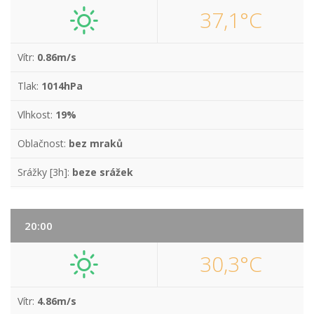
37,1°C
Vítr:
0.86m/s
Tlak:
1014hPa
Vlhkost:
19%
Oblačnost:
bez mraků
Srážky [3h]:
beze srážek
20:00
30,3°C
Vítr:
4.86m/s