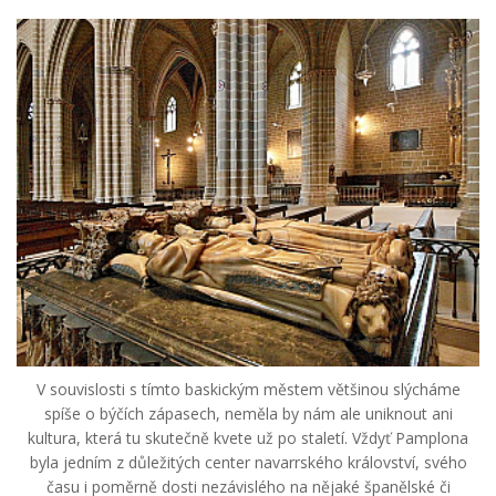
V souvislosti s tímto baskickým městem většinou slýcháme
spíše o býčích zápasech, neměla by nám ale uniknout ani
kultura, která tu skutečně kvete už po staletí. Vždyť Pamplona
byla jedním z důležitých center navarrského království, svého
času i poměrně dosti nezávislého na nějaké španělské či