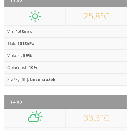
11:00
25,8°C
Vítr:
1.68m/s
Tlak:
1018hPa
Vlhkost:
59%
Oblačnost:
10%
Srážky [3h]:
beze srážek
14:00
33,3°C