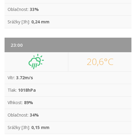
Oblačnost:
33%
Srážky [3h]:
0,24 mm
23:00
20,6°C
Vítr:
3.72m/s
Tlak:
1018hPa
Vlhkost:
89%
Oblačnost:
34%
Srážky [3h]:
0,15 mm