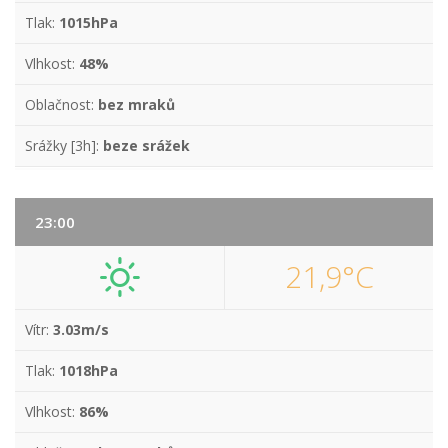
Tlak:
1015hPa
Vlhkost:
48%
Oblačnost:
bez mraků
Srážky [3h]:
beze srážek
23:00
21,9°C
Vítr:
3.03m/s
Tlak:
1018hPa
Vlhkost:
86%