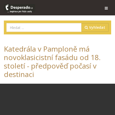
Vyhledat
Katedrála v Pamploně má
novoklasicistní fasádu od 18.
století - předpověď počasí v
destinaci