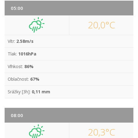
05:00
20,0°C
Vítr:
2.58m/s
Tlak:
1016hPa
Vlhkost:
86%
Oblačnost:
67%
Srážky [3h]:
0,11 mm
08:00
20,3°C