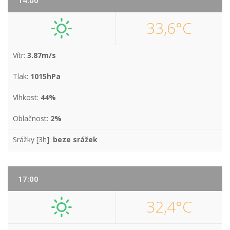
14:00
33,6°C
Vítr:
3.87m/s
Tlak:
1015hPa
Vlhkost:
44%
Oblačnost:
2%
Srážky [3h]:
beze srážek
17:00
32,4°C