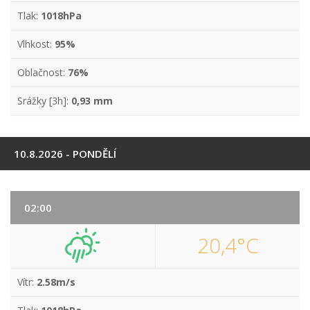
Tlak:
1018hPa
Vlhkost:
95%
Oblačnost:
76%
Srážky [3h]:
0,93 mm
10.8.2026 - PONDĚLÍ
02:00
20,4°C
Vítr:
2.58m/s