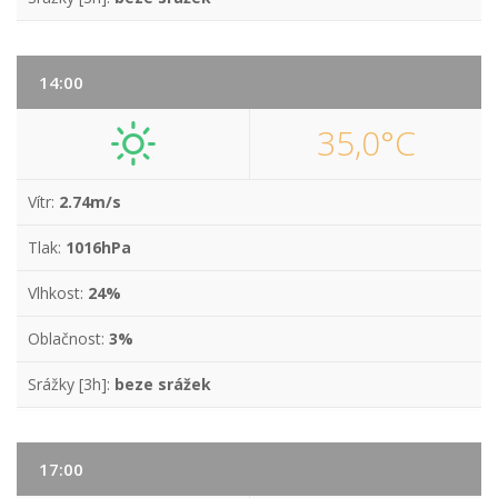
14:00
35,0°C
Vítr:
2.74m/s
Tlak:
1016hPa
Vlhkost:
24%
Oblačnost:
3%
Srážky [3h]:
beze srážek
17:00