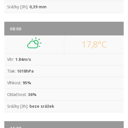
Srážky [3h]:
0,39 mm
08:00
17,8°C
Vítr:
1.84m/s
Tlak:
1018hPa
Vlhkost:
95%
Oblačnost:
36%
Srážky [3h]:
beze srážek