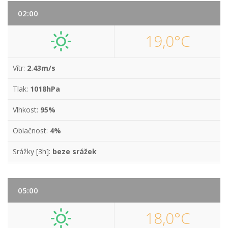
02:00
19,0°C
Vítr:
2.43m/s
Tlak:
1018hPa
Vlhkost:
95%
Oblačnost:
4%
Srážky [3h]:
beze srážek
05:00
18,0°C