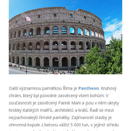
Další významnou památkou Říma je
Pantheon
. Kruhový
chrám, který byl původně zasvěcený všem bohům. V
současnosti je zasvěcený Panně Marii a jsou v něm ukryty
hrobky italských malířů, architektů a králů. Řadí se mezi
nejzachovalejší římské památky. Zajímavostí stavby je
ohromná kopule z betonu vážící 5 000 tun, v jejímž středu