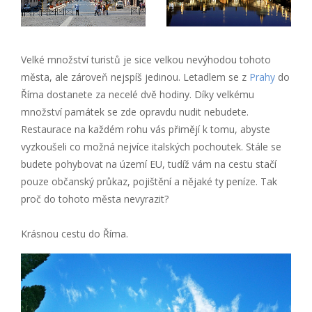
Velké množství turistů je sice velkou nevýhodou tohoto
města, ale zároveň nejspíš jedinou. Letadlem se z
Prahy
do
Říma dostanete za necelé dvě hodiny. Díky velkému
množství památek se zde opravdu nudit nebudete.
Restaurace na každém rohu vás přimějí k tomu, abyste
vyzkoušeli co možná nejvíce italských pochoutek. Stále se
budete pohybovat na území EU, tudíž vám na cestu stačí
pouze občanský průkaz, pojištění a nějaké ty peníze. Tak
proč do tohoto města nevyrazit?
Krásnou cestu do Říma.