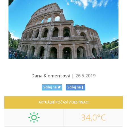
Dana Klementová |
26.5.2019
Sdílej na
Sdílej na
AKTUÁLNÍ POČASÍ V DESTINACI
34,0°C