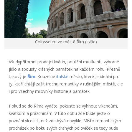
Colosseum ve městě Řím (Itálie)
Všudypřítomní prodejci květin, pouliční muzikanti, výborné
jídlo a spousty krásných památek na každém rohu. Přesně
takový je
Řím
. Kouzelné
italské
město, které je ideální pro
ty, kteří chtějí zažít trochu romantiky v rušnějším městě, ale
i pro všechny milovníky historie a památek.
Pokud se do Říma vydáte, pokuste se vyhnout víkendům,
svátkům a prázdninám. V tuto dobu zde bude ještě o
poznání více lidí, než zde bývá obvykle. Místo romantických
procházek po boku svých drahých poloviček se tedy bude