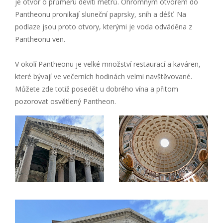
je otvor o průměru devíti metrů. Ohromným otvorem do
Pantheonu pronikají sluneční paprsky, sníh a déšť. Na
podlaze jsou proto otvory, kterými je voda odváděna z
Pantheonu ven.
V okolí Pantheonu je velké množství restaurací a kaváren,
které bývají ve večerních hodinách velmi navštěvované.
Můžete zde totiž posedět u dobrého vína a přitom
pozorovat osvětlený Pantheon.