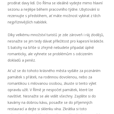
prodírat davy lidí. Do Říma se ideálně vydejte mimo hlavní
sezonu a nejlépe během pracovního týdne. Ubytování si
rezervujte s předstihem, ať máte možnost vybírat z těch
nejpříznivějších nabídek.
Díky velkému množství turistů je zde zároveň i ráj zlodějů,
nesnažte se jim tedy dávat příležitost pro kapesní krádeže.
S batohy na břiše si zřejmě nebudete připadat úplně
romanticky, ale vyhnete se problémům s odcizením
dokladů a peněz.
Ať už se do tohoto krásného města vydáte za poznáním
památek s přáteli, na rodinnou dovolenou, nebo za
romantikou s milovanou osobou, zkuste si tento výlet
opravdu užít. V Římě je nespočet památek, které lze
navštívit. Nesnažte se ale vidět všechny. Zajděte si do
kavárny na dobrou kávu, posaďte se do příjemných
restaurací a dejte si sklenku vína. Zkrátka si toto