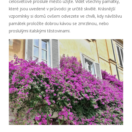
celosvětově proslulé město užijte. Vidět všechny památky,
které jsou uvedené v průvodci je určitě skvělé. Krásnější
vzpomínky si domů ovšem odvezete ve chvíli, kdy návštěvu
památek proložíte dobrou kávou se zmrzlinou, nebo
proslulými italskými těstovinami.