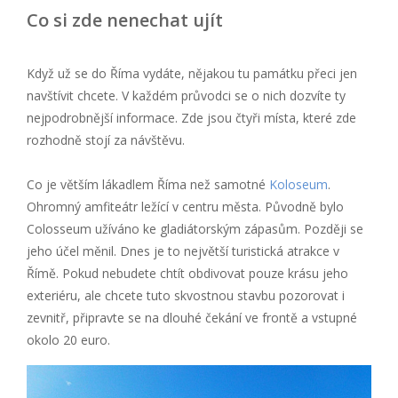
Co si zde nenechat ujít
Když už se do Říma vydáte, nějakou tu památku přeci jen
navštívit chcete. V každém průvodci se o nich dozvíte ty
nejpodrobnější informace. Zde jsou čtyři místa, které zde
rozhodně stojí za návštěvu.
Co je větším lákadlem Říma než samotné
Koloseum
.
Ohromný amfiteátr ležící v centru města. Původně bylo
Colosseum užíváno ke gladiátorským zápasům. Později se
jeho účel měnil. Dnes je to největší turistická atrakce v
Římě. Pokud nebudete chtít obdivovat pouze krásu jeho
exteriéru, ale chcete tuto skvostnou stavbu pozorovat i
zevnitř, připravte se na dlouhé čekání ve frontě a vstupné
okolo 20 euro.