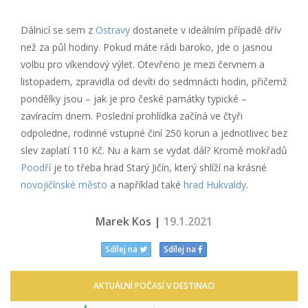
Dálnicí se sem z
Ostravy
dostanete v ideálním případě dřív
než za půl hodiny. Pokud máte rádi baroko, jde o jasnou
volbu pro víkendový výlet. Otevřeno je mezi červnem a
listopadem, zpravidla od devíti do sedmnácti hodin, přičemž
pondělky jsou – jak je pro české památky typické –
zavíracím dnem. Poslední prohlídka začíná ve čtyři
odpoledne, rodinné vstupné činí 250 korun a jednotlivec bez
slev zaplatí 110 Kč. Nu a kam se vydat dál? Kromě mokřadů
Poodří
je to třeba hrad Starý Jičín, který shlíží na krásné
novojičínské město
a například také
hrad Hukvaldy
.
Marek Kos |
19.1.2021
Sdílej na
Sdílej na
AKTUÁLNÍ POČASÍ V DESTINACI