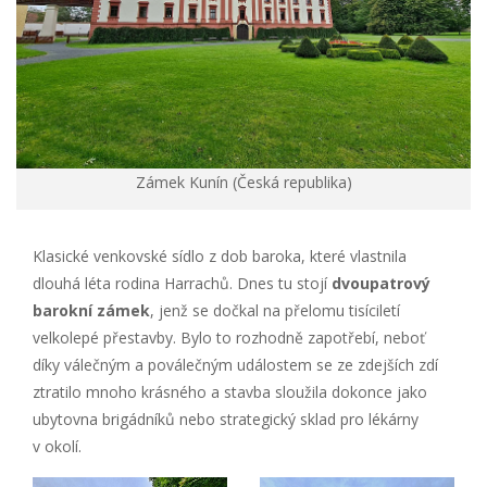
Zámek Kunín (Česká republika)
Klasické venkovské sídlo z dob baroka, které vlastnila
dlouhá léta rodina Harrachů. Dnes tu stojí
dvoupatrový
barokní zámek
, jenž se dočkal na přelomu tisíciletí
velkolepé přestavby. Bylo to rozhodně zapotřebí, neboť
díky válečným a poválečným událostem se ze zdejších zdí
ztratilo mnoho krásného a stavba sloužila dokonce jako
ubytovna brigádníků nebo strategický sklad pro lékárny
v okolí.