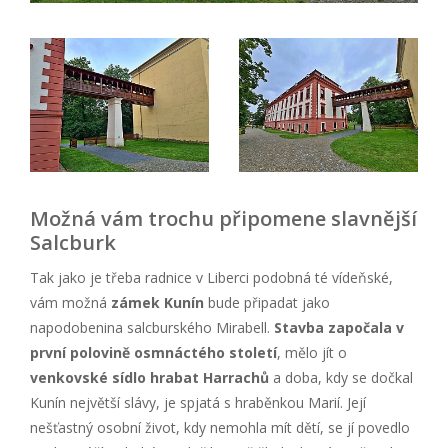
Možná vám trochu připomene slavnější
Salcburk
Tak jako je třeba radnice v Liberci podobná té vídeňské,
vám možná
zámek Kunín
bude připadat jako
napodobenina salcburského Mirabell.
Stavba započala v
první polovině osmnáctého století
, mělo jít o
venkovské sídlo hrabat Harrachů
a doba, kdy se dočkal
Kunín největší slávy, je spjatá s hraběnkou Marií. Její
nešťastný osobní život, kdy nemohla mít dětí, se jí povedlo