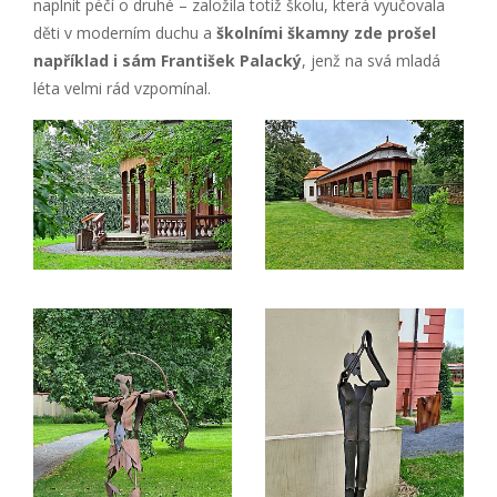
naplnit péčí o druhé – založila totiž školu, která vyučovala
děti v moderním duchu a
školními škamny zde prošel
například i sám František Palacký
, jenž na svá mladá
léta velmi rád vzpomínal.