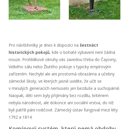
Pro návštěvníky je dnes k dispozici na
šestnáct
historických pokojů
, kde o bohaté vybavení není žádná
nouze. Prohlídkové okruhy vás zavedou třeba do Čajovny,
Velkého sálu nebo Žlutého pokoje s typicky empírovým
zařízením. Nechybí ale ani prostorná obrazárna a učebny
zámecké školy, ve kterých jasně uvidíte, že učit se
v minulých generacích nemuselo jen bezduše a suchopárně.
Naopak, děti sem byly přijímány bez rozdílu, kritériem
nebyla národnost, ale dokonce ani sociální vrstva, do níž
byli patřili páni rodičové. Zámecký ústav fungoval mezi léty
1792 a 1814.
Komínový systém, který nemá obdoby