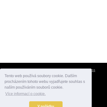
CESTOVNÍ POJIŠTĚNÍ
KONTAKTY
REKLAMA
RSS
Tento web používá soubory cookie. Dalším
procházením tohoto webu vyjadřujete souhlas s
atlasmest.cz
atlaspamatek.info
atlaszemi.info
naším používáním souborů cookie.
Více informací o cookie.
© 2005 - 2026 Desperado.cz. Všechna práva vyhrazena.
Data o počasí jsou přebírána z
OpenWeather
.
V pořádku