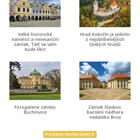
Velké historické
Hrad Kokořín je jedním
náměstí a renesanční
z nejoblíbenějších
zámek, Telč se vám
českých hradů
bude líbit
Fotogalerie zámku
Zámek Slavkov,
Buchlovice
barokní nádhera
nedaleko Brna
Procházet všechny články