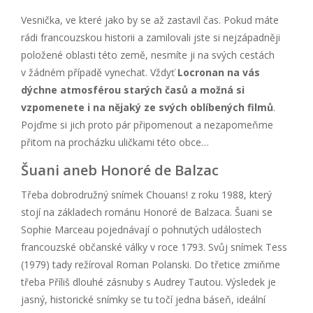
Vesnička, ve které jako by se až zastavil čas. Pokud máte
rádi francouzskou historii a zamilovali jste si nejzápadněji
položené oblasti této země, nesmíte ji na svých cestách
v žádném případě vynechat. Vždyť
Locronan na vás
dýchne atmosférou starých časů a možná si
vzpomenete i na nějaký ze svých oblíbených filmů
.
Pojďme si jich proto pár připomenout a nezapomeňme
přitom na procházku uličkami této obce…
Šuani aneb Honoré de Balzac
Třeba dobrodružný snímek Chouans! z roku 1988, který
stojí na základech románu Honoré de Balzaca. Šuani se
Sophie Marceau pojednávají o pohnutých událostech
francouzské občanské války v roce 1793. Svůj snímek Tess
(1979) tady režíroval Roman Polanski. Do třetice zmiňme
třeba Příliš dlouhé zásnuby s Audrey Tautou. Výsledek je
jasný, historické snímky se tu točí jedna báseň, ideální