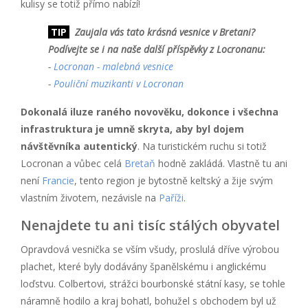
kulisy se totiž přímo nabízí!
TIP
Zaujala vás tato krásná vesnice v Bretani?
Podívejte se i na naše další příspěvky z Locronanu:
-
Locronan - malebná vesnice
-
Pouliční muzikanti v Locronan
Dokonalá iluze raného novověku, dokonce i všechna
infrastruktura je umně skryta, aby byl dojem
návštěvníka autentický
. Na turistickém ruchu si totiž
Locronan a vůbec celá
Bretaň
hodně zakládá. Vlastně tu ani
není
Francie
, tento region je bytostně keltský a žije svým
vlastním životem, nezávisle na
Paříži
.
Nenajdete tu ani tisíc stálých obyvatel
Opravdová vesnička se vším všudy, proslulá dříve výrobou
plachet, které byly dodávány španělskému i anglickému
loďstvu. Colbertovi, strážci bourbonské státní kasy, se tohle
náramně hodilo a kraj bohatl, bohužel s obchodem byl už