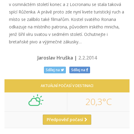
v osmnáctém století konec a z Locronanu se stala taková
spící Růženka. A právě proto zde nyní kvete turistický ruch a
místo se zalíbilo také filmařům. Kostel svatého Ronana
odkazuje na místního patrona, původem irského mnicha,
jenž šířil víru svatou v sedmém století. Ochutnejte i
bretaňské pivo a výjimečné zákusky…
Jaroslav Hruška |
2.2.2014
Sdílej na
Sdílej na
AKTUÁLNÍ POČASÍ V DESTINACI
20,3°C
Předpověď počasí