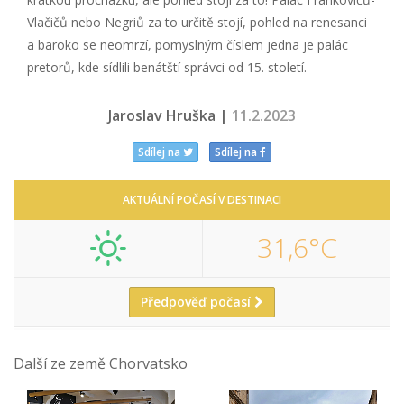
Vlačičů nebo Negriů za to určitě stojí, pohled na renesanci
a baroko se neomrzí, pomyslným číslem jedna je palác
pretorů, kde sídlili benátští správci od 15. století.
Jaroslav Hruška |
11.2.2023
Sdílej na
Sdílej na
AKTUÁLNÍ POČASÍ V DESTINACI
31,6°C
Předpověď počasí
Další ze země Chorvatsko