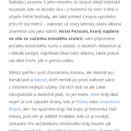
Battiala-Lazzarini. V jeho interiéru se skrývá zdejší městské
muzeum, kde se dozvíte více i o hornictví na Istrii. V létě si
užijete četné festivaly, ale také pohled z kopce vysokého
přes tři sta metrů – nakonec už starý latinský název Albona
znamená cosi jako návrší.
Hotel Peteani, který najdete
ve vile ze začátku minulého století
, vám připomene
počátky turistického ruchu v oblasti. V okolních oblastech je
i několik kempů, například Oliva nebo Marina, takže pokud
vás láká moře, jde o jasnou volbu.
Město patřilo i pod chorvatskou korunu, ale vlastnili jej i
Benátčané a
Italové
, kteří neměli po první světové válce
s místními nejlepší vztahy. Od těch dob se ale Labin
zdvojnásobil a skutečně platí, že jen kvete.
Istrie
tedy láká
nejen ze své západní strany, kde je
Rovinj
nebo
souostroví
Brijuni
, ale i na opačném kraji. Na kopci je historická část
města, pod ním je sídliště Podlabin, kde už je novější
zástavba. Pro architekturu středověku tedy musíte ujít
krátkou procházku, ale pohled stojí za to! Palác Frankovičů-