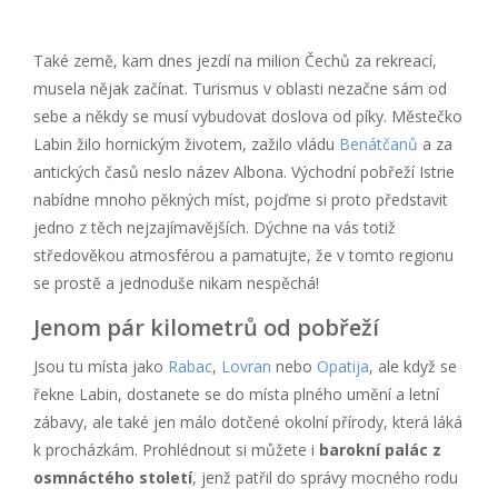
Také země, kam dnes jezdí na milion Čechů za rekreací,
musela nějak začínat. Turismus v oblasti nezačne sám od
sebe a někdy se musí vybudovat doslova od píky. Městečko
Labin žilo hornickým životem, zažilo vládu
Benátčanů
a za
antických časů neslo název Albona. Východní pobřeží Istrie
nabídne mnoho pěkných míst, pojďme si proto představit
jedno z těch nejzajímavějších. Dýchne na vás totiž
středověkou atmosférou a pamatujte, že v tomto regionu
se prostě a jednoduše nikam nespěchá!
Jenom pár kilometrů od pobřeží
Jsou tu místa jako
Rabac
,
Lovran
nebo
Opatija
, ale když se
řekne Labin, dostanete se do místa plného umění a letní
zábavy, ale také jen málo dotčené okolní přírody, která láká
k procházkám. Prohlédnout si můžete i
barokní palác z
osmnáctého století
, jenž patřil do správy mocného rodu