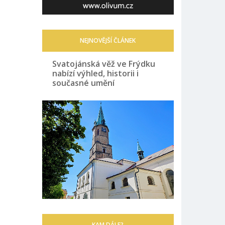
NEJNOVĚJŠÍ ČLÁNEK
Svatojánská věž ve Frýdku
nabízí výhled, historii i
současné umění
KAM DÁLE?