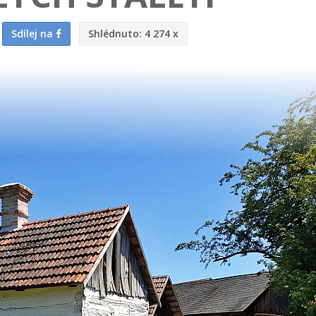
Sdílej na
Shlédnuto:
4 274 x