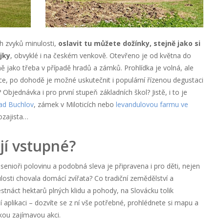
h zvyků minulosti,
oslavit tu můžete dožínky, stejně jako si
jky
, obvyklé i na českém venkově. Otevřeno je od května do
 jako třeba v případě hradů a zámků. Prohlídka je volná, ale
e, po dohodě je možné uskutečnit i populární řízenou degustaci
 Objednávka i pro první stupeň základních škol? Jistě, i to je
ad Buchlov
, zámek v Miloticích nebo
levandulovou farmu ve
ozajista…
ojí vstupné?
senioři polovinu a podobná sleva je připravena i pro děti, nejen
ulosti chovala domácí zvířata? Co tradiční zemědělství a
stnáct hektarů plných klidu a pohody, na Slovácku tolik
 aplikaci – dozvíte se z ní vše potřebné, prohlédnete si mapu a
kou zajímavou akci.