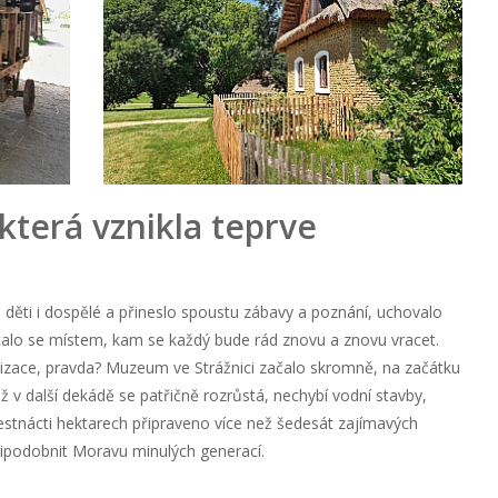
která vznikla teprve
děti i dospělé a přineslo spoustu zábavy a poznání, uchovalo
talo se místem, kam se každý bude rád znovu a znovu vracet.
lizace, pravda? Muzeum ve Strážnici začalo skromně, na začátku
ž v další dekádě se patřičně rozrůstá, nechybí vodní stavby,
šestnácti hektarech připraveno více než šedesát zajímavých
připodobnit Moravu minulých generací.