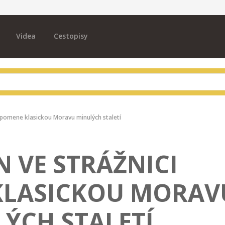
Videa
Cestopisy
ipomene klasickou Moravu minulých staletí
 VE STRÁŽNICI
KLASICKOU MORAV
ÝCH STALETÍ