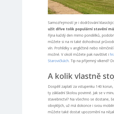
Samozřejmostí je i dodržování klasickýc
užít dříve tolik populární stavění má
října každý den mimo pondělků, podobně
můžete si na ni také dohodnout průvodc
vín. Prohlídky v angličtině nebo němčině?
možné. V okolí můžete pak navštívit i
hr
Starovičkách
. Tip na příjemný víkend? D
A kolik vlastně st
Dospělí zaplatí za vstupenku 140 korun, 
ty základní školou povinné. Jak se v min
stavebnictví? Na všechno se dostane, še
obvyklých, už má dokonce i svou mobilní
můžete také dostat upozornění na něja