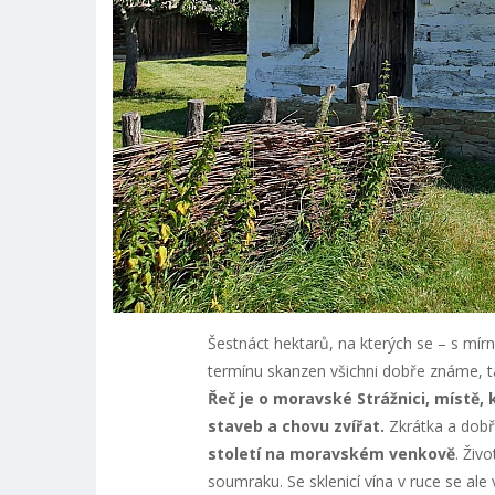
Šestnáct hektarů, na kterých se – s mír
termínu skanzen všichni dobře známe, tak
Řeč je o moravské Strážnici, místě,
staveb a chovu zvířat.
Zkrátka a dobře
století na moravském venkově
. Živ
soumraku. Se sklenicí vína v ruce se ale