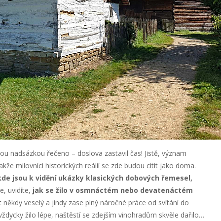
nou nadsázkou řečeno – doslova zastavil čas! Jistě, význam
že milovníci historických reálií se zde budou cítit jako doma.
 kde jsou k vidění ukázky klasických dobových řemesel,
, uvidíte,
jak se žilo v osmnáctém nebo devatenáctém
ot někdy veselý a jindy zase plný náročné práce od svítání do
 vždycky žilo lépe, naštěstí se zdejším vinohradům skvěle dařilo…