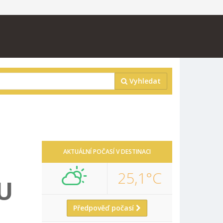
Vyhledat
AKTUÁLNÍ POČASÍ V DESTINACI
25,1°C
U
Předpověď počasí