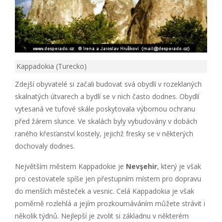
Kappadokia (Turecko)
Zdejší obyvatelé si začali budovat svá obydlí v rozeklaných
skalnatých útvarech a bydlí se v nich často dodnes. Obydlí
vytesaná ve tufové skále poskytovala výbornou ochranu
před žárem slunce. Ve skalách byly vybudovány v dobách
raného křesťanství kostely, jejichž fresky se v některých
dochovaly dodnes.
Největším městem Kappadokie je
Nevşehir
, který je však
pro cestovatele spíše jen přestupním místem pro dopravu
do menších městeček a vesnic. Celá Kappadokia je však
poměrně rozlehlá a jejím prozkoumáváním můžete strávit i
několik týdnů. Nejlepší je zvolit si základnu v některém