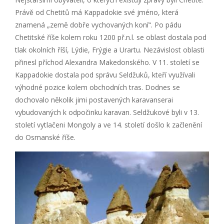
Právě od Chetitů má Kappadokie své jméno, která
znamená „země dobře vychovaných koní“. Po pádu
Chetitské říše kolem roku 1200 př.n.l. se oblast dostala pod
tlak okolních říší, Lýdie, Frýgie a Urartu. Nezávislost oblasti
přinesl příchod Alexandra Makedonského. V 11. století se
Kappadokie dostala pod správu Seldžuků, kteří využívali
výhodné pozice kolem obchodních tras. Dodnes se
dochovalo několik jimi postavených karavanserai
vybudovaných k odpočinku karavan. Seldžukové byli v 13.
století vytlačeni Mongoly a ve 14. století došlo k začlenění
do Osmanské říše.