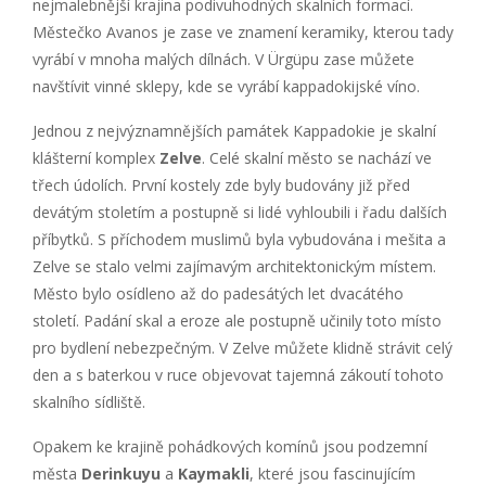
nejmalebnější krajina podivuhodných skalních formací.
Městečko Avanos je zase ve znamení keramiky, kterou tady
vyrábí v mnoha malých dílnách. V Ürgüpu zase můžete
navštívit vinné sklepy, kde se vyrábí kappadokijské víno.
Jednou z nejvýznamnějších památek Kappadokie je skalní
klášterní komplex
Zelve
. Celé skalní město se nachází ve
třech údolích. První kostely zde byly budovány již před
devátým stoletím a postupně si lidé vyhloubili i řadu dalších
příbytků. S příchodem muslimů byla vybudována i mešita a
Zelve se stalo velmi zajímavým architektonickým místem.
Město bylo osídleno až do padesátých let dvacátého
století. Padání skal a eroze ale postupně učinily toto místo
pro bydlení nebezpečným. V Zelve můžete klidně strávit celý
den a s baterkou v ruce objevovat tajemná zákoutí tohoto
skalního sídliště.
Opakem ke krajině pohádkových komínů jsou podzemní
města
Derinkuyu
a
Kaymakli
, které jsou fascinujícím