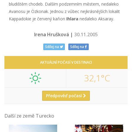
bludištěm chodeb. Dalším podzemním městem, nedaleko
Avanosu je Özkonak. Jednou z vůbec nejkrásnějších lokalit
Kappadokie je červený kaňon
Ihlara
nedaleko Aksaray.
Irena Hrušková |
30.11.2005
Sdílej na
Sdílej na
AKTUÁLNÍ POČASÍ V DESTINACI
32,1°C
Předpověď počasí
Další ze země Turecko