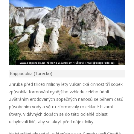
Kappadokia (Turecko)
Zhruba před třiceti miliony lety vulkanická činnost tří sopek
způsobila formování nynějšího vzhledu celého údolí.
Zvětráním erodovaných sopečných nánosů se během časů
působením vody a větru zformovaly rozeklané bizarní
útvary. V dávných dobách se do této odlehlé oblasti
uchylovali lidé, aby se ukryli před nájezdníky.
Nejstaršími obyvateli, o kterých existují zprávy byli Chetité.