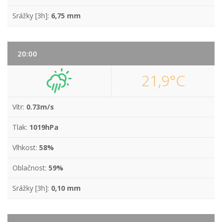
Srážky [3h]:
6,75 mm
20:00
21,9°C
Vítr:
0.73m/s
Tlak:
1019hPa
Vlhkost:
58%
Oblačnost:
59%
Srážky [3h]:
0,10 mm