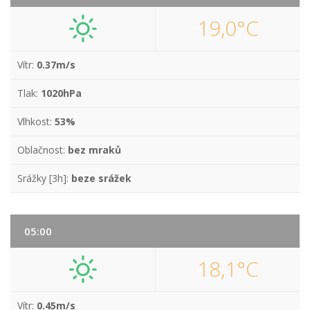
19,0°C
Vítr:
0.37m/s
Tlak:
1020hPa
Vlhkost:
53%
Oblačnost:
bez mraků
Srážky [3h]:
beze srážek
05:00
18,1°C
Vítr:
0.45m/s