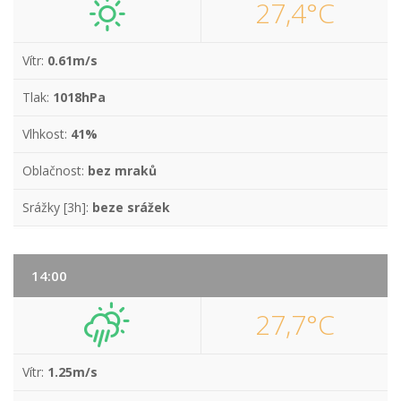
27,4°C
Vítr:
0.61m/s
Tlak:
1018hPa
Vlhkost:
41%
Oblačnost:
bez mraků
Srážky [3h]:
beze srážek
14:00
27,7°C
Vítr:
1.25m/s