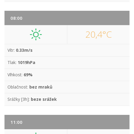
08:00
20,4°C
Vítr:
0.33m/s
Tlak:
1019hPa
Vlhkost:
69%
Oblačnost:
bez mraků
Srážky [3h]:
beze srážek
11:00