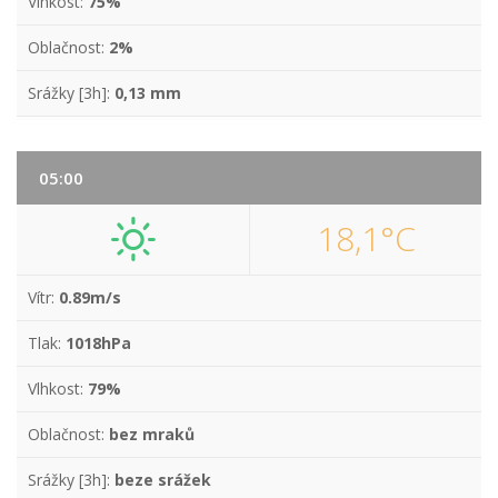
Vlhkost:
75%
Oblačnost:
2%
Srážky [3h]:
0,13 mm
05:00
18,1°C
Vítr:
0.89m/s
Tlak:
1018hPa
Vlhkost:
79%
Oblačnost:
bez mraků
Srážky [3h]:
beze srážek