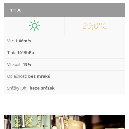
11:00
29,0°C
Vítr:
1.06m/s
Tlak:
1019hPa
Vlhkost:
19%
Oblačnost:
bez mraků
Srážky [3h]:
beze srážek