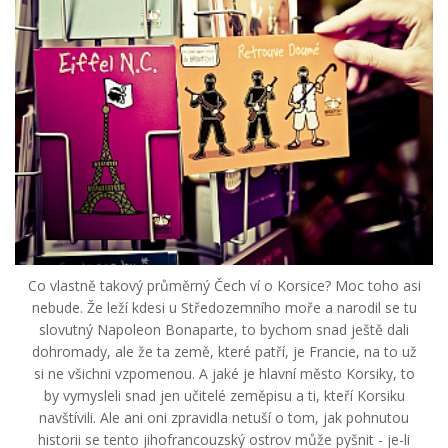
Co vlastně takový průměrný Čech ví o Korsice? Moc toho asi
nebude. Že leží kdesi u Středozemního moře a narodil se tu
slovutný Napoleon Bonaparte, to bychom snad ještě dali
dohromady, ale že ta země, které patří, je Francie, na to už
si ne všichni vzpomenou. A jaké je hlavní město Korsiky, to
by vymysleli snad jen učitelé zeměpisu a ti, kteří Korsiku
navštívili. Ale ani oni zpravidla netuší o tom, jak pohnutou
historii se tento jihofrancouzský ostrov může pyšnit - je-li