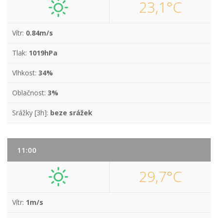
23,1°C
Vítr:
0.84m/s
Tlak:
1019hPa
Vlhkost:
34%
Oblačnost:
3%
Srážky [3h]:
beze srážek
11:00
29,7°C
Vítr:
1m/s