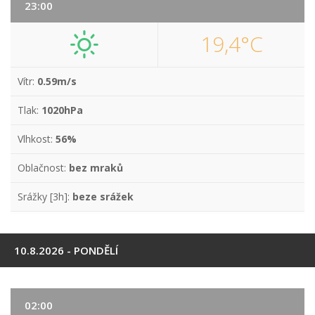
23:00
19,4°C
Vítr:
0.59m/s
Tlak:
1020hPa
Vlhkost:
56%
Oblačnost:
bez mraků
Srážky [3h]:
beze srážek
10.8.2026 - PONDĚLÍ
02:00