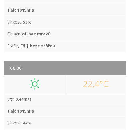
Tlak:
1019hPa
Vlhkost:
53%
Oblačnost:
bez mraků
Srážky [3h]:
beze srážek
08:00
22,4°C
Vítr:
0.44m/s
Tlak:
1019hPa
Vlhkost:
47%