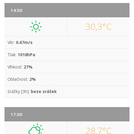
14:00
30,3°C
Vítr:
0.67m/s
Tlak:
1018hPa
Vlhkost:
27%
Oblačnost:
2%
Srážky [3h]:
beze srážek
17:00
28,7°C