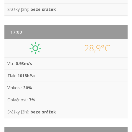
Srážky [3h]:
beze srážek
17:00
28,9°C
Vítr:
0.93m/s
Tlak:
1018hPa
Vlhkost:
30%
Oblačnost:
7%
Srážky [3h]:
beze srážek