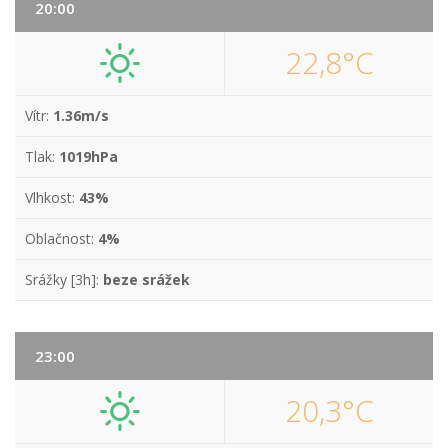
20:00
22,8°C
Vítr:
1.36m/s
Tlak:
1019hPa
Vlhkost:
43%
Oblačnost:
4%
Srážky [3h]:
beze srážek
23:00
20,3°C