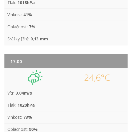
Tlak:
1018hPa
Vlhkost:
41%
Oblačnost:
7%
Srážky [3h]:
0,13 mm
17:00
24,6°C
Vítr:
3.04m/s
Tlak:
1020hPa
Vlhkost:
73%
Oblačnost:
90%