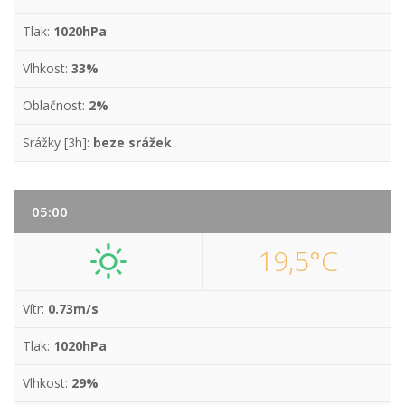
Tlak:
1020hPa
Vlhkost:
33%
Oblačnost:
2%
Srážky [3h]:
beze srážek
05:00
19,5°C
Vítr:
0.73m/s
Tlak:
1020hPa
Vlhkost:
29%