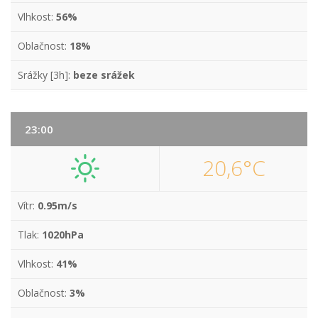
Vlhkost:
56%
Oblačnost:
18%
Srážky [3h]:
beze srážek
23:00
20,6°C
Vítr:
0.95m/s
Tlak:
1020hPa
Vlhkost:
41%
Oblačnost:
3%