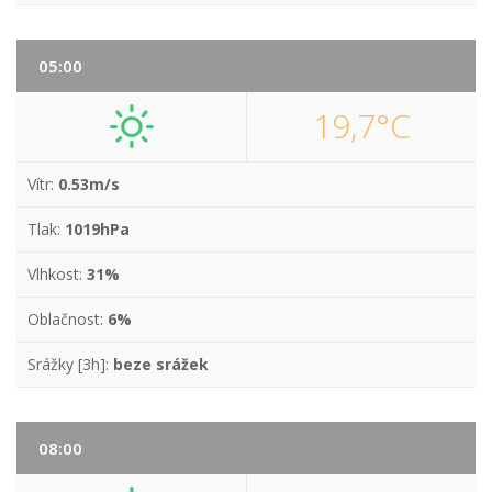
05:00
19,7°C
Vítr:
0.53m/s
Tlak:
1019hPa
Vlhkost:
31%
Oblačnost:
6%
Srážky [3h]:
beze srážek
08:00