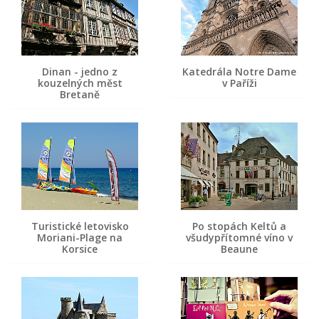
Dinan - jedno z
Katedrála Notre Dame
kouzelných měst
v Paříži
Bretaně
Turistické letovisko
Po stopách Keltů a
Moriani-Plage na
všudypřítomné víno v
Korsice
Beaune