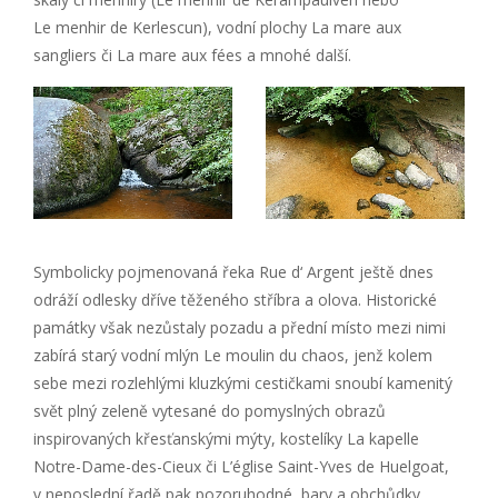
Le menhir de Kerlescun), vodní plochy La mare aux
sangliers či La mare aux fées a mnohé další.
Symbolicky pojmenovaná řeka Rue d‘ Argent ještě dnes
odráží odlesky dříve těženého stříbra a olova. Historické
památky však nezůstaly pozadu a přední místo mezi nimi
zabírá starý vodní mlýn Le moulin du chaos, jenž kolem
sebe mezi rozlehlými kluzkými cestičkami snoubí kamenitý
svět plný zeleně vytesané do pomyslných obrazů
inspirovaných křesťanskými mýty, kostelíky La kapelle
Notre-Dame-des-Cieux či L’église Saint-Yves de Huelgoat,
v neposlední řadě pak pozoruhodné, bary a obchůdky