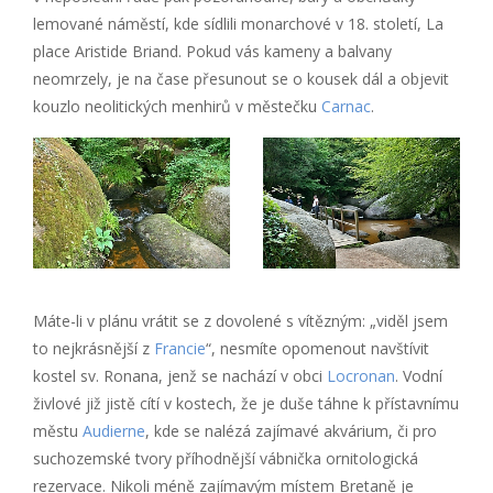
lemované náměstí, kde sídlili monarchové v 18. století, La
place Aristide Briand. Pokud vás kameny a balvany
neomrzely, je na čase přesunout se o kousek dál a objevit
kouzlo neolitických menhirů v městečku
Carnac
.
Máte-li v plánu vrátit se z dovolené s vítězným: „viděl jsem
to nejkrásnější z
Francie
“, nesmíte opomenout navštívit
kostel sv. Ronana, jenž se nachází v obci
Locronan
. Vodní
živlové již jistě cítí v kostech, že je duše táhne k přístavnímu
městu
Audierne
, kde se nalézá zajímavé akvárium, či pro
suchozemské tvory příhodnější vábnička ornitologická
rezervace. Nikoli méně zajímavým místem Bretaně je