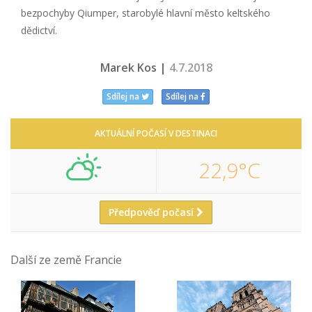
bezpochyby Qiumper, starobylé hlavní město keltského
dědictví.
Marek Kos |
4.7.2018
Sdílej na
Sdílej na
AKTUÁLNÍ POČASÍ V DESTINACI
22,9°C
Předpověď počasí
Další ze země Francie