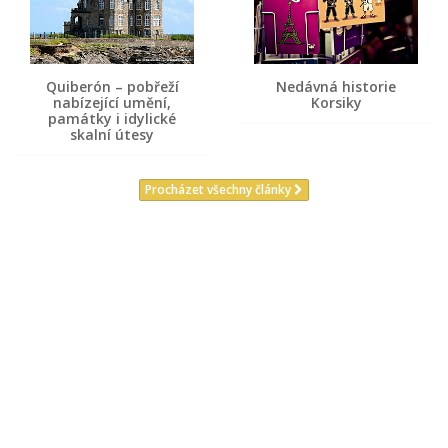
Quiberón – pobřeží
Nedávná historie
nabízející umění,
Korsiky
památky i idylické
skalní útesy
Procházet všechny články