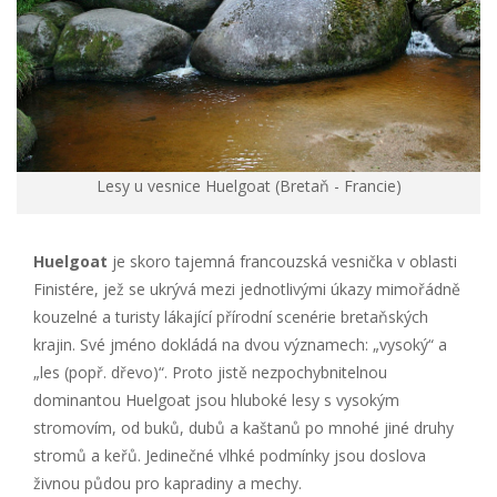
Lesy u vesnice Huelgoat (Bretaň - Francie)
Huelgoat
je skoro tajemná francouzská vesnička v oblasti
Finistére, jež se ukrývá mezi jednotlivými úkazy mimořádně
kouzelné a turisty lákající přírodní scenérie bretaňských
krajin. Své jméno dokládá na dvou významech: „vysoký“ a
„les (popř. dřevo)“. Proto jistě nezpochybnitelnou
dominantou Huelgoat jsou hluboké lesy s vysokým
stromovím, od buků, dubů a kaštanů po mnohé jiné druhy
stromů a keřů. Jedinečné vlhké podmínky jsou doslova
živnou půdou pro kapradiny a mechy.