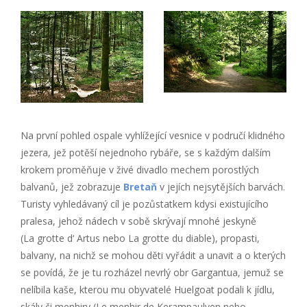
Na první pohled ospale vyhlížející vesnice v područí klidného
jezera, jež potěší nejednoho rybáře, se s každým dalším
krokem proměňuje v živé divadlo mechem porostlých
balvanů, jež zobrazuje
Bretaň
v jejích nejsytějších barvách.
Turisty vyhledávaný cíl je pozůstatkem kdysi existujícího
pralesa, jehož nádech v sobě skrývají mnohé jeskyně
(La grotte d‘ Artus nebo La grotte du diable), propasti,
balvany, na nichž se mohou děti vyřádit a unavit a o kterých
se povídá, že je tu rozházel nevrlý obr Gargantua, jemuž se
nelíbila kaše, kterou mu obyvatelé Huelgoat podali k jídlu,
skály či menhiry (Le menhir de Kerampaulven nebo