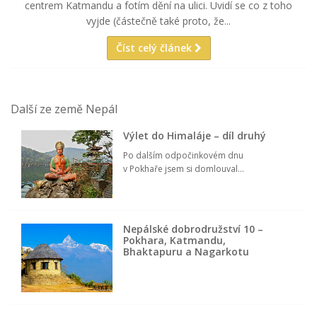
centrem Katmandu a fotím dění na ulici. Uvidí se co z toho
vyjde (částečně také proto, že...
Číst celý článek
Další ze země Nepál
Výlet do Himaláje – díl druhý
Po dalším odpočinkovém dnu
v Pokhaře jsem si domlouval...
Nepálské dobrodružství 10 –
Pokhara, Katmandu,
Bhaktapuru a Nagarkotu