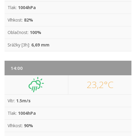
Tlak:
1004hPa
Vlhkost:
82%
Oblačnost:
100%
Srážky [3h]:
6,69 mm
14:00
23,2°C
Vítr:
1.5m/s
Tlak:
1004hPa
Vlhkost:
90%