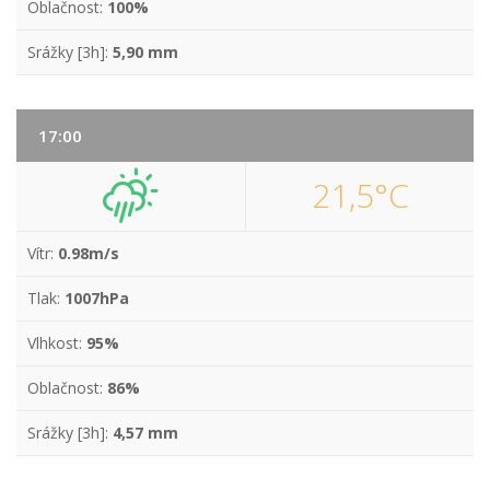
Oblačnost:
100%
Srážky [3h]:
5,90 mm
17:00
21,5°C
Vítr:
0.98m/s
Tlak:
1007hPa
Vlhkost:
95%
Oblačnost:
86%
Srážky [3h]:
4,57 mm