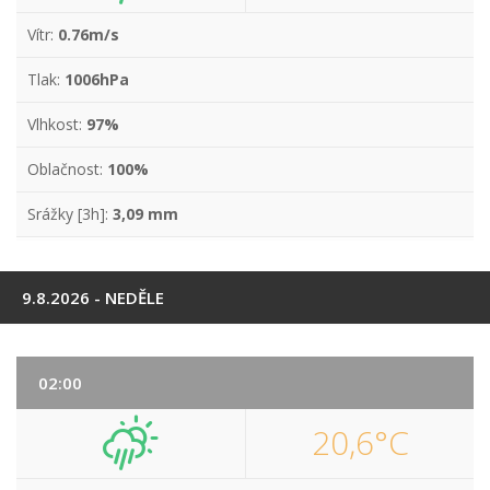
Vítr:
0.76m/s
Tlak:
1006hPa
Vlhkost:
97%
Oblačnost:
100%
Srážky [3h]:
3,09 mm
9.8.2026 - NEDĚLE
02:00
20,6°C