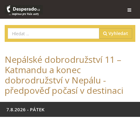
Vyhledat
Nepálské dobrodružství 11 –
Katmandu a konec
dobrodružství v Nepálu -
předpověď počasí v destinaci
7.8.2026 - PÁTEK