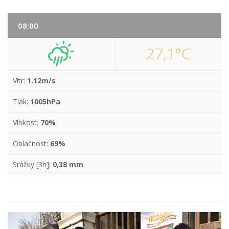
08:00
27,1°C
Vítr:
1.12m/s
Tlak:
1005hPa
Vlhkost:
70%
Oblačnost:
69%
Srážky [3h]:
0,38 mm