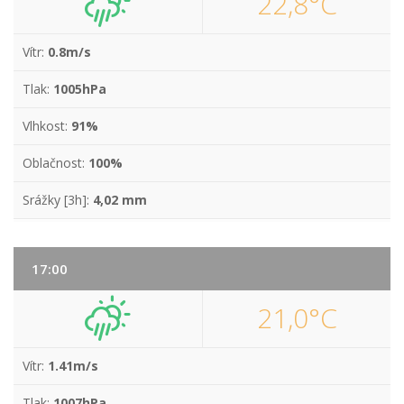
22,8°C
Vítr:
0.8m/s
Tlak:
1005hPa
Vlhkost:
91%
Oblačnost:
100%
Srážky [3h]:
4,02 mm
17:00
21,0°C
Vítr:
1.41m/s
Tlak:
1007hPa