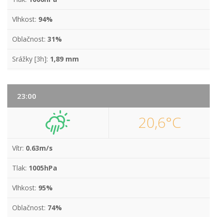
Vlhkost:
94%
Oblačnost:
31%
Srážky [3h]:
1,89 mm
23:00
20,6°C
Vítr:
0.63m/s
Tlak:
1005hPa
Vlhkost:
95%
Oblačnost:
74%