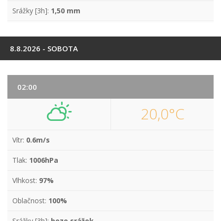
Srážky [3h]:
1,50 mm
8.8.2026 - SOBOTA
02:00
20,0°C
Vítr:
0.6m/s
Tlak:
1006hPa
Vlhkost:
97%
Oblačnost:
100%
Srážky [3h]:
beze srážek