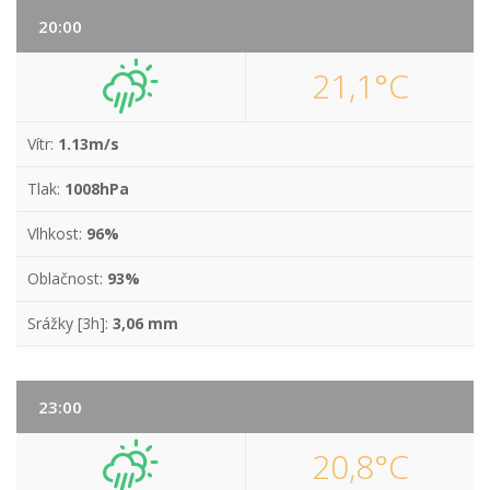
20:00
21,1°C
Vítr:
1.13m/s
Tlak:
1008hPa
Vlhkost:
96%
Oblačnost:
93%
Srážky [3h]:
3,06 mm
23:00
20,8°C