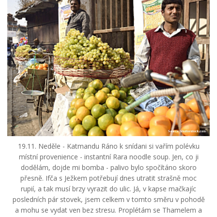
19.11. Neděle - Katmandu Ráno k snídani si vařím polévku
místní provenience - instantní Rara noodle soup. Jen, co ji
dodělám, dojde mi bomba - palivo bylo spočítáno skoro
přesně. Ifča s Ježkem potřebují dnes utratit strašně moc
rupií, a tak musí brzy vyrazit do ulic. Já, v kapse mačkajíc
posledních pár stovek, jsem celkem v tomto směru v pohodě
a mohu se vydat ven bez stresu. Proplétám se Thamelem a