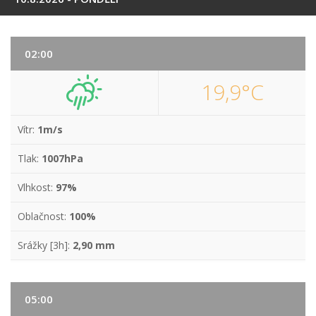
02:00
19,9°C
Vítr:
1m/s
Tlak:
1007hPa
Vlhkost:
97%
Oblačnost:
100%
Srážky [3h]:
2,90 mm
05:00