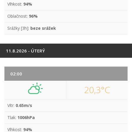
Vlhkost:
94%
Oblačnost:
96%
Srážky [3h]:
beze srážek
11.8.2026 - ÚTERÝ
02:00
20,3°C
Vítr:
0.65m/s
Tlak:
1006hPa
Vlhkost:
94%