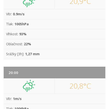
20,9°C
Vítr:
0.9m/s
Tlak:
1005hPa
Vlhkost:
93%
Oblačnost:
22%
Srážky [3h]:
1,27 mm
20:00
20,8°C
Vítr:
1m/s
Tlak:
1006hPa