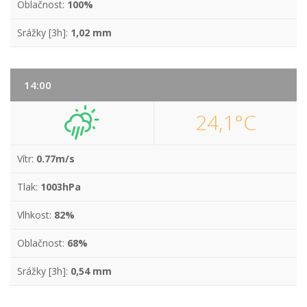
Oblačnost:
100%
Srážky [3h]:
1,02 mm
14:00
24,1°C
Vítr:
0.77m/s
Tlak:
1003hPa
Vlhkost:
82%
Oblačnost:
68%
Srážky [3h]:
0,54 mm