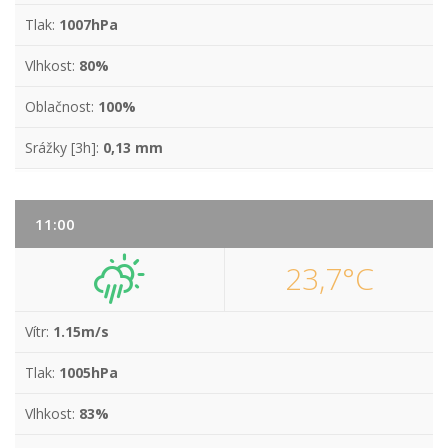
Tlak:
1007hPa
Vlhkost:
80%
Oblačnost:
100%
Srážky [3h]:
0,13 mm
11:00
23,7°C
Vítr:
1.15m/s
Tlak:
1005hPa
Vlhkost:
83%