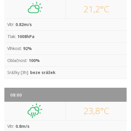
21,2°C
Vítr:
0.82m/s
Tlak:
1008hPa
Vlhkost:
92%
Oblačnost:
100%
Srážky [3h]:
beze srážek
08:00
23,8°C
Vítr:
0.8m/s