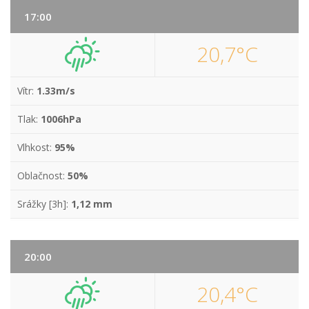
17:00
20,7°C
Vítr:
1.33m/s
Tlak:
1006hPa
Vlhkost:
95%
Oblačnost:
50%
Srážky [3h]:
1,12 mm
20:00
20,4°C