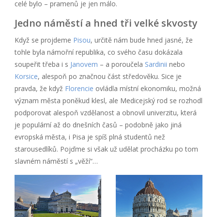
celé bylo – pramenů je jen málo.
Jedno náměstí a hned tři velké skvosty
Když se projdeme
Pisou
, určitě nám bude hned jasné, že
tohle byla námořní republika, co svého času dokázala
soupeřit třeba i s
Janovem
– a poroučela
Sardinii
nebo
Korsice
, alespoň po značnou část středověku. Sice je
pravda, že když
Florencie
ovládla místní ekonomiku, možná
význam města poněkud klesl, ale Medicejský rod se rozhodl
podporovat alespoň vzdělanost a obnovil univerzitu, která
je populární až do dnešních časů – podobně jako jiná
evropská města, i Pisa je spíš plná studentů než
starousedlíků. Pojďme si však už udělat procházku po tom
slavném náměstí s „věží“…