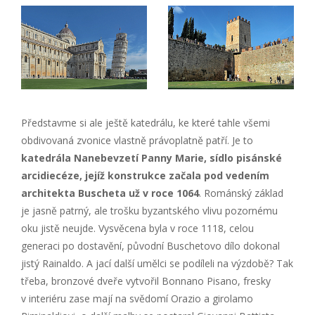
Představme si ale ještě katedrálu, ke které tahle všemi
obdivovaná zvonice vlastně právoplatně patří. Je to
katedrála Nanebevzetí Panny Marie, sídlo pisánské
arcidiecéze, jejíž konstrukce začala pod vedením
architekta Buscheta už v roce 1064
. Románský základ
je jasně patrný, ale trošku byzantského vlivu pozornému
oku jistě neujde. Vysvěcena byla v roce 1118, celou
generaci po dostavění, původní Buschetovo dílo dokonal
jistý Rainaldo. A jací další umělci se podíleli na výzdobě? Tak
třeba, bronzové dveře vytvořil Bonnano Pisano, fresky
v interiéru zase mají na svědomí Orazio a girolamo