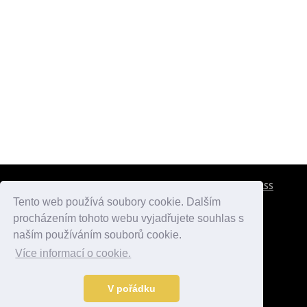
CESTOVNÍ POJIŠTĚNÍ
KONTAKTY
REKLAMA
RSS
Tento web používá soubory cookie. Dalším
procházením tohoto webu vyjadřujete souhlas s
atlasmest.cz
atlaspamatek.info
atlaszemi.info
naším používáním souborů cookie.
Více informací o cookie.
© 2005 - 2026 Desperado.cz. Všechna práva vyhrazena.
Data o počasí jsou přebírána z
OpenWeather
.
V pořádku
Kontakt:
mail@desperado.cz