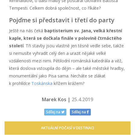
Riminaldiovi, o další malby se postaral Giovanni Battista
Tempesti. Celkem dobrá společnost, co říkáte?
Pojďme si představit i třetí do party
Ještě na nás čeká
baptisterium sv. Jana, velká křestní
kaple, která se dočkala finále v polovině čtrnáctého
století
. Tři stavby jsou vlastně jen těsně vedle sebe, takže
si nemusíte vyhradit celý den a urazit nějaké velké
vzdálenosti mezi nimi. Pětilodní románská katedrála a věž,
která doslova vstoupila do dějin – ale také městské hradby,
monumentální jako Pisa sama. Necháte se zlákat
k prohlídce
Toskánska
křížem krážem?
Marek Kos |
25.4.2019
Sdílej na
Sdílej na
AKTUÁLNÍ POČASÍ V DESTINACI