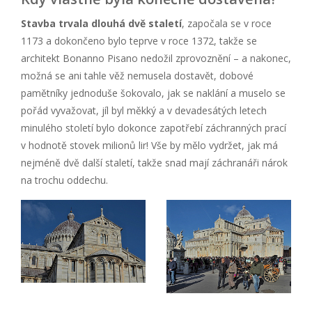
Stavba trvala dlouhá dvě staletí
, započala se v roce
1173 a dokončeno bylo teprve v roce 1372, takže se
architekt Bonanno Pisano nedožil zprovoznění – a nakonec,
možná se ani tahle věž nemusela dostavět, dobové
pamětníky jednoduše šokovalo, jak se naklání a muselo se
pořád vyvažovat, jíl byl měkký a v devadesátých letech
minulého století bylo dokonce zapotřebí záchranných prací
v hodnotě stovek milionů lir! Vše by mělo vydržet, jak má
nejméně dvě další staletí, takže snad mají záchranáři nárok
na trochu oddechu.