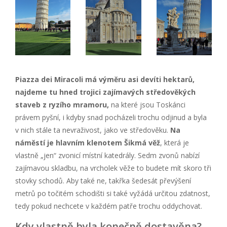
Piazza dei Miracoli má výměru asi devíti hektarů,
najdeme tu hned trojici zajímavých středověkých
staveb z ryzího mramoru,
na které jsou Toskánci
právem pyšní, i kdyby snad pocházeli trochu odjinud a byla
v nich stále ta nevraživost, jako ve středověku.
Na
náměstí je hlavním klenotem Šikmá věž
, která je
vlastně „jen“ zvonicí místní katedrály. Sedm zvonů nabízí
zajímavou skladbu, na vrcholek věže to budete mít skoro tři
stovky schodů. Aby také ne, takřka šedesát převýšení
metrů po točitém schodišti si také vyžádá určitou zdatnost,
tedy pokud nechcete v každém patře trochu oddychovat.
Kdy vlastně byla konečně dostavěna?