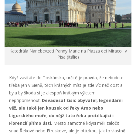
Katedrála Nanebevzetí Panny Marie na Piazza dei Miracoli v
Pisa (Itálie)
Když zavítáte do Toskánska, určitě je pravda, že nebudete
třeba jen v Sieně, těch krásných míst je zde víc než dost a
byla by škoda si je alespoň krátkým výletem
nepřipomenout.
Devadesát tisíc obyvatel, legendární
věž, ale také jen kousek od řeky Arno nebo
Ligurského moře, do nějž tato řeka protékající i
Florencií přímo ústí.
Město samotné kdysi měli založit
snad Řekové nebo Etruskové, ale je otázkou, jak to vlastně