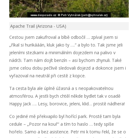
Apache Trail (Arizona - USA)
Cestou jsem zakufroval a blbě odbočil … zpíval jsem si
„říkal si hurikááán, kluk jako ty ….“ a bylo to. Tak jsme jeli
jeleními stezkami a minimálním dojezdem na palivo v
nádrži. Tam nám dojít benzín – asi bychom zhynuli. Také
jsme celou dobu pečlivě sledovali dojezd a dokonce jsem i
vyřazoval na neutrál při cestě z kopce.
Ta cesta byla ale úplně úžasná a s neopakovatelnou
atmosférou. A jestli bych chtěl někde bydlet tak v osadě
Happy Jack …. Lesy, borovice, jeleni, klid… prostě nádhera!
Co jediné mě překvapilo byl hořící park. Prostě tam byla
cedule – „Pozor na kouř“ a tím to haslo … tedy spíše
hořelo. Samo a bez asistence. Petr mi k tomu řekl, že se o