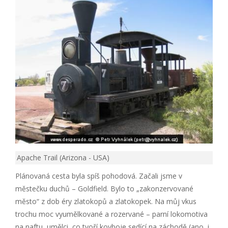
Apache Trail (Arizona - USA)
Plánovaná cesta byla spíš pohodová. Začali jsme v
městečku duchů – Goldfield. Bylo to „zakonzervované
město“ z dob éry zlatokopů a zlatokopek. Na můj vkus
trochu moc vyumělkované a rozervané – parní lokomotiva
na naftu, umělci, co tvoří kovboje sedící na záchodě (ano, i