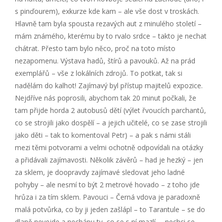
s pinďourem), exkurze kde kam – ale vše dost v troskách.
Hlavně tam byla spousta rezavých aut z minulého století –
mám známého, kterému by to rvalo srdce – takto je nechat
chátrat. Přesto tam bylo něco, proč na toto místo
nezapomenu. Výstava hadů, štírů a pavouků. Až na prád
exemplářů – vše z lokálních zdrojů. To potkat, tak si
nadělám do kalhot! Zajímavý byl přístup majitelů expozice.
Nejdříve nás poprosili, abychom tak 20 minut počkali, že
tam přijde horda 2 autobusů dětí (výlet řvoucích parchantů,
co se strojili jako dospělí – a jejich učitelé, co se zase strojili
jako děti – tak to komentoval Petr) – a pak s námi stáli
mezi těmi potvorami a velmi ochotně odpovídali na otázky
a přidávali zajímavosti. Několik závěrů – had je hezký – jen
za sklem, je doopravdy zajímavé sledovat jeho ladné
pohyby – ale nesmí to být 2 metrové hovado – z toho jde
hrůza i za tím sklem. Pavouci – Černá vdova je paradoxně
malá potvůrka, co by ji jeden zašlápl – to Tarantule – se do
dlaně nevejde a nechápu ty, co se s ní mazlí … nechci se