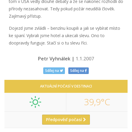
tom v USA vedly dlouhé debaty a že se nakonec rozhodli do
přírody nezasahovat. Tedy pokud požár neudělá člověk.
Zajímavý přístup.
Dojezd jsme zvládli – benzínu koupili a jali se vybírat místo
ke spaní. Vybrali jsme hotel a ukecali slevu. Ono to
doopravdy funguje. Stačí si o tu slevu říci.
Petr Vyhnálek |
1.1.2007
Sdílej na
Sdílej na
AKTUÁLNÍ POČASÍ V DESTINACI
39,9°C
Předpověď počasí