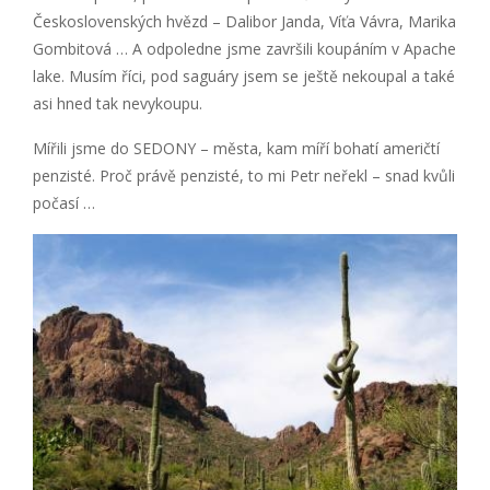
Československých hvězd – Dalibor Janda, Víťa Vávra, Marika
Gombitová … A odpoledne jsme završili koupáním v Apache
lake. Musím říci, pod saguáry jsem se ještě nekoupal a také
asi hned tak nevykoupu.
Mířili jsme do SEDONY – města, kam míří bohatí američtí
penzisté. Proč právě penzisté, to mi Petr neřekl – snad kvůli
počasí …