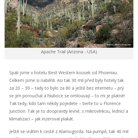
Apache Trail (Arizona - USA)
Spali jsme v hotelu Best Western kousek od Phoenixu.
Celkem jsme si naběhli. Asi tak 30 mil před byly hotely tak
za 20 – 30 – tady to bylo za 80 a ještě bez internetu – prý
se jim porouchal a hluboce se omlouvají – to mi je platné!
Tak tedy, kdo tam někdy pojedete – berte to u Florence
Junction. Tak je to doopravdy levné, s mikrovlnkou, lednicí a
klimatizací – jak inzeroval plakát.
Ještě se vrátím k cestě z Alamogorda. Na pumpě, tak 40 mil