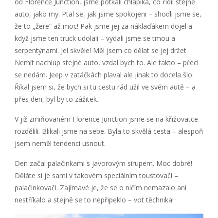
od Florence Junction, jsme potkali chlapíka, co řídil stejné
auto, jako my. Ptal se, jak jsme spokojeni – shodli jsme se,
že to „žere“ až moc! Pak jsme jej za náklaďákem dojel a
když jsme ten truck udolali – vydali jsme se tmou a
serpentýnami. Jel skvěle! Měl jsem co dělat se jej držet.
Nemít nachlup stejné auto, vzdal bych to. Ale takto – přeci
se nedám. Jeep v zatáčkách plaval ale jinak to docela šlo.
Říkal jsem si, že bych si tu cestu rád užil ve svém autě – a
přes den, byl by to zážitek.
V již zmiňovaném Florence Junction jsme se na křižovatce
rozdělili. Blikali jsme na sebe. Byla to skvělá cesta – alespoň
jsem neměl tendenci usnout.
Den začal palačinkami s javorovým sirupem. Moc dobré!
Děláte si je sami v takovém speciálním toustovači –
palačinkovači. Zajímavé je, že se o ničím nemazalo ani
nestříkalo a stejně se to nepřipeklo – vot těchnika!