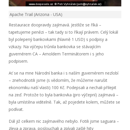
Apache Trail (Arizona - USA)
Restaurace doopravdy zajímavá. Jestliže se říká –
tapetujeme penězi – tak tady si to říkají právem. Celý lokál
byl polepený bankovkami (hlavně 1 USD) s podpisy a
vzkazy. Na výčepu trůnila bankovka se stávajícím
guvernérem CA – Arnoldem Terminátorem i s jeho
podpisem.
Ať se na mne Národní banka i s naším guvernérem nezlobí
– znehodnotili jsme (s vědomím, že můžeme narušit
ekonomiku naší vlasti) 100 Kč. Podepsali a nechali přilepit
na zeď. Protože to byla bankovka (pro výčepní) zajímavá –
byla umístěna viditelně. Tak, až pojedete kolem, můžete se
podívat.
Dál již celkem nic zajímavého nebylo. Fotili jsme saguara –
zleva a zprava, poslouchali a zpívali zašlé hity