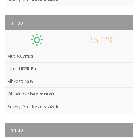
11:00
26,1°C
Vítr:
4.07m/s
Tlak:
1020hPa
Vlhkost:
42%
Oblačnost:
bez mraků
Srážky [3h]:
beze srážek
14:00