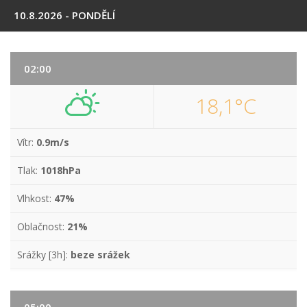
10.8.2026 - PONDĚLÍ
02:00
18,1°C
Vítr:
0.9m/s
Tlak:
1018hPa
Vlhkost:
47%
Oblačnost:
21%
Srážky [3h]:
beze srážek