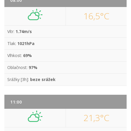
08:00
16,5°C
Vítr:
1.74m/s
Tlak:
1021hPa
Vlhkost:
69%
Oblačnost:
97%
Srážky [3h]:
beze srážek
11:00
21,3°C