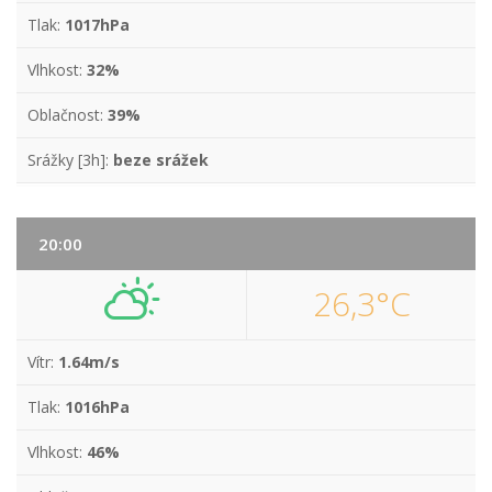
Tlak:
1017hPa
Vlhkost:
32%
Oblačnost:
39%
Srážky [3h]:
beze srážek
20:00
26,3°C
Vítr:
1.64m/s
Tlak:
1016hPa
Vlhkost:
46%