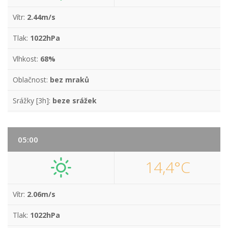
Vítr:
2.44m/s
Tlak:
1022hPa
Vlhkost:
68%
Oblačnost:
bez mraků
Srážky [3h]:
beze srážek
05:00
14,4°C
Vítr:
2.06m/s
Tlak:
1022hPa