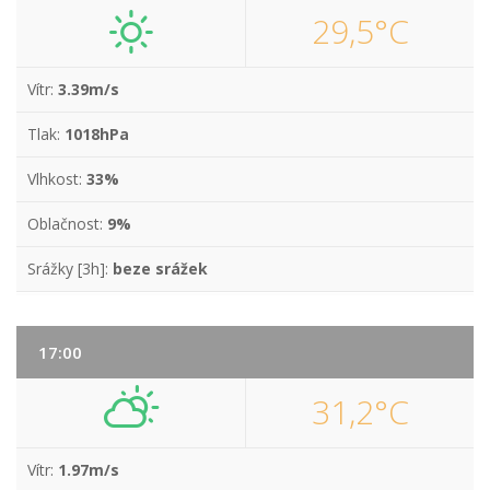
29,5°C
Vítr:
3.39m/s
Tlak:
1018hPa
Vlhkost:
33%
Oblačnost:
9%
Srážky [3h]:
beze srážek
17:00
31,2°C
Vítr:
1.97m/s