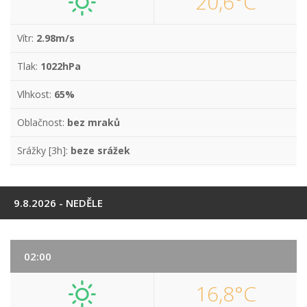
20,6°C
Vítr:
2.98m/s
Tlak:
1022hPa
Vlhkost:
65%
Oblačnost:
bez mraků
Srážky [3h]:
beze srážek
9.8.2026 - NEDĚLE
02:00
16,8°C