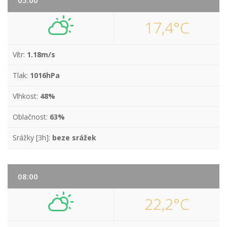
05:00
17,4°C
Vítr:
1.18m/s
Tlak:
1016hPa
Vlhkost:
48%
Oblačnost:
63%
Srážky [3h]:
beze srážek
08:00
22,2°C