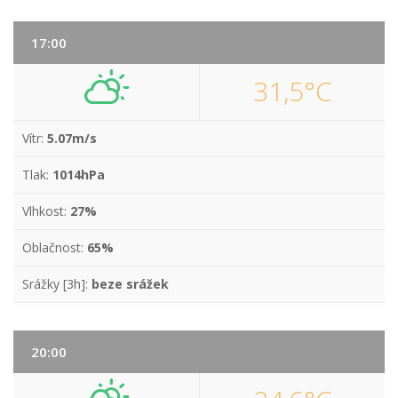
17:00
31,5°C
Vítr:
5.07m/s
Tlak:
1014hPa
Vlhkost:
27%
Oblačnost:
65%
Srážky [3h]:
beze srážek
20:00