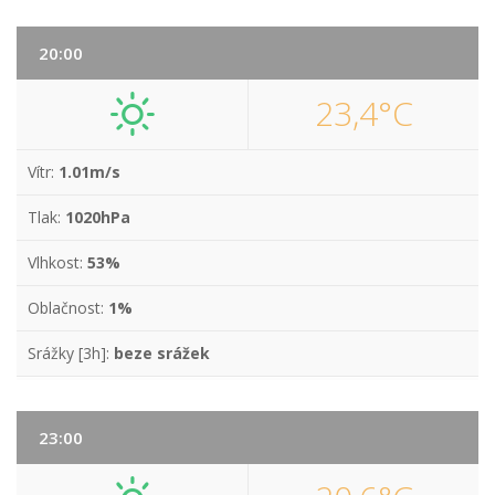
20:00
23,4°C
Vítr:
1.01m/s
Tlak:
1020hPa
Vlhkost:
53%
Oblačnost:
1%
Srážky [3h]:
beze srážek
23:00