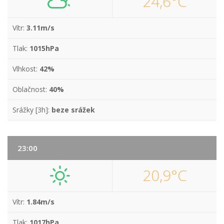
24,6°C
Vítr:
3.11m/s
Tlak:
1015hPa
Vlhkost:
42%
Oblačnost:
40%
Srážky [3h]:
beze srážek
23:00
20,9°C
Vítr:
1.84m/s
Tlak:
1017hPa