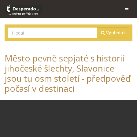
Vyhledat
Město pevně sepjaté s historií
jihočeské šlechty, Slavonice
jsou tu osm století - předpověď
počasí v destinaci