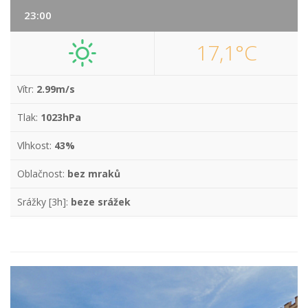
23:00
17,1°C
Vítr:
2.99m/s
Tlak:
1023hPa
Vlhkost:
43%
Oblačnost:
bez mraků
Srážky [3h]:
beze srážek