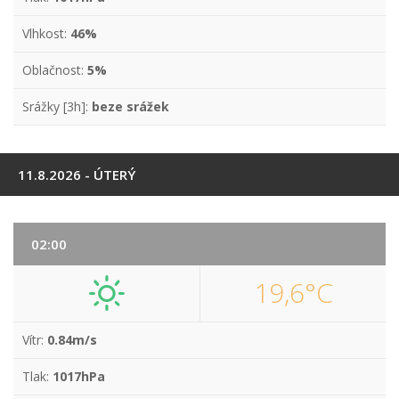
Vlhkost:
46%
Oblačnost:
5%
Srážky [3h]:
beze srážek
11.8.2026 - ÚTERÝ
02:00
19,6°C
Vítr:
0.84m/s
Tlak:
1017hPa