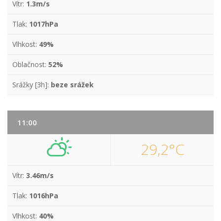
Vítr:
1.3m/s
Tlak:
1017hPa
Vlhkost:
49%
Oblačnost:
52%
Srážky [3h]:
beze srážek
11:00
29,2°C
Vítr:
3.46m/s
Tlak:
1016hPa
Vlhkost:
40%