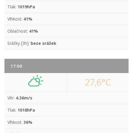
Tlak:
1019hPa
Vlhkost:
41%
Oblačnost:
41%
Srážky [3h]:
beze srážek
17:00
27,6°C
Vítr:
4.36m/s
Tlak:
1018hPa
Vlhkost:
36%