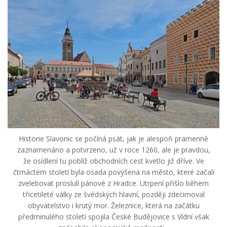
Historie Slavonic se počíná psát, jak je alespoň pramenně
zaznamenáno a potvrzeno, už v roce 1260, ale je pravdou,
že osídlení tu poblíž obchodních cest kvetlo již dříve. Ve
čtrnáctém století byla osada povýšena na město, které začali
zvelebovat proslulí pánové z Hradce. Utrpení přišlo během
třicetileté války ze švédských hlavní, později zdecimoval
obyvatelstvo i krutý mor. Železnice, která na začátku
předminulého století spojila České Budějovice s Vídní však