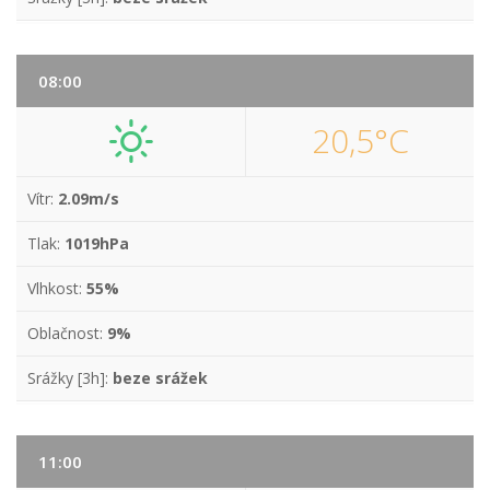
08:00
20,5°C
Vítr:
2.09m/s
Tlak:
1019hPa
Vlhkost:
55%
Oblačnost:
9%
Srážky [3h]:
beze srážek
11:00