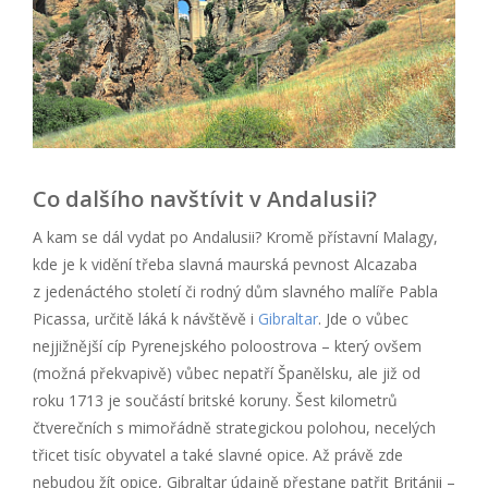
Co dalšího navštívit v Andalusii?
A kam se dál vydat po Andalusii? Kromě přístavní Malagy,
kde je k vidění třeba slavná maurská pevnost Alcazaba
z jedenáctého století či rodný dům slavného malíře Pabla
Picassa, určitě láká k návštěvě i
Gibraltar
. Jde o vůbec
nejjižnější cíp Pyrenejského poloostrova – který ovšem
(možná překvapivě) vůbec nepatří Španělsku, ale již od
roku 1713 je součástí britské koruny. Šest kilometrů
čtverečních s mimořádně strategickou polohou, necelých
třicet tisíc obyvatel a také slavné opice. Až právě zde
nebudou žít opice, Gibraltar údajně přestane patřit Británii –