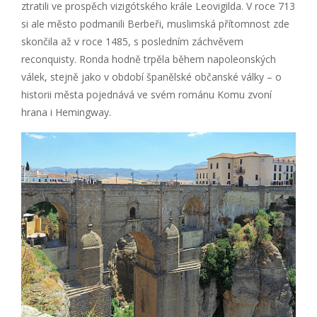
ztratili ve prospěch vizigótského krále Leovigilda. V roce 713
si ale město podmanili Berbeři, muslimská přítomnost zde
skončila až v roce 1485, s posledním záchvěvem
reconquisty. Ronda hodně trpěla během napoleonských
válek, stejně jako v období španělské občanské války – o
historii města pojednává ve svém románu Komu zvoní
hrana i Hemingway.