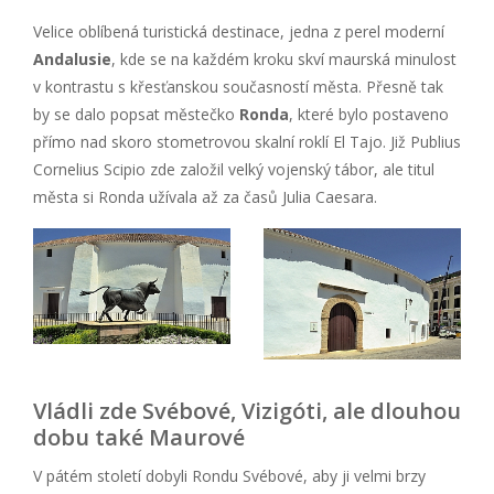
Velice oblíbená turistická destinace, jedna z perel moderní
Andalusie
, kde se na každém kroku skví maurská minulost
v kontrastu s křesťanskou současností města. Přesně tak
by se dalo popsat městečko
Ronda
, které bylo postaveno
přímo nad skoro stometrovou skalní roklí El Tajo. Již Publius
Cornelius Scipio zde založil velký vojenský tábor, ale titul
města si Ronda užívala až za časů Julia Caesara.
Vládli zde Svébové, Vizigóti, ale dlouhou
dobu také Maurové
V pátém století dobyli Rondu Svébové, aby ji velmi brzy