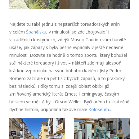
Najdete tu také jednu z nejstarších toreadorských arén
v celém
Španělsku
, v minulosti se zde „bojovalo“ i
v tradičních kostýmech, zdejší Museo Taurino vám barvitě
ukáže, jak zápasy s býky běžně vypadaly v ještě nedávné
minulosti. Dozvíte se hodně o tomto sportu, který bohužel
stál některé toreadory i život – někteří zde mají alespoň
krátkou vzpomínku na svou bohatou kariéru. Jistý Pedro
Romero zažil ale na pět tisíc býčích zápasů, a to prakticky
bez následků! I díky tomu si zdejší oblast oblíbil již
zmiňovaný americký literát Ernest Hemingway, častým
hostem ve městě byl i Orson Welles. Býčí aréna tu skutečně
dýchne historií, připomíná takové malé
Koloseum
…