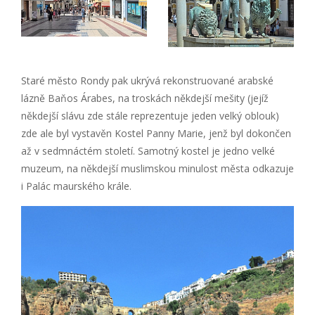
Staré město Rondy pak ukrývá rekonstruované arabské
lázně Baňos Árabes, na troskách někdejší mešity (jejíž
někdejší slávu zde stále reprezentuje jeden velký oblouk)
zde ale byl vystavěn Kostel Panny Marie, jenž byl dokončen
až v sedmnáctém století. Samotný kostel je jedno velké
muzeum, na někdejší muslimskou minulost města odkazuje
i Palác maurského krále.