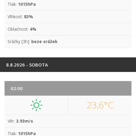
Tlak:
1015hPa
Vlhkost:
83%
Oblačnost:
4%
Srážky [3h]:
beze srážek
8.8.2026 - SOBOTA
02:00
23,6°C
Vítr:
3.93m/s
Tlak:
1015hPa