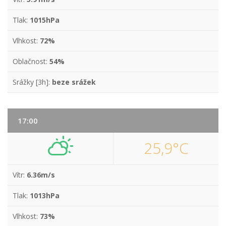
Tlak:
1015hPa
Vlhkost:
72%
Oblačnost:
54%
Srážky [3h]:
beze srážek
17:00
25,9°C
Vítr:
6.36m/s
Tlak:
1013hPa
Vlhkost:
73%