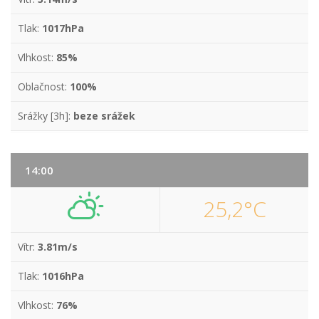
Tlak:
1017hPa
Vlhkost:
85%
Oblačnost:
100%
Srážky [3h]:
beze srážek
14:00
25,2°C
Vítr:
3.81m/s
Tlak:
1016hPa
Vlhkost:
76%