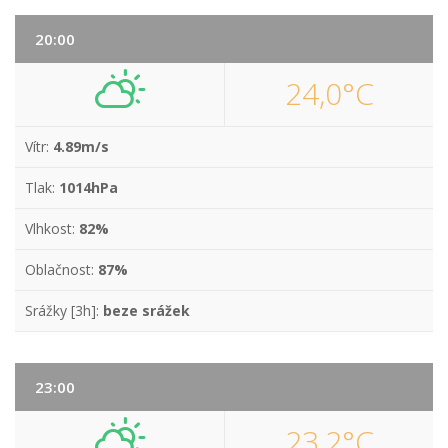
20:00
24,0°C
Vítr:
4.89m/s
Tlak:
1014hPa
Vlhkost:
82%
Oblačnost:
87%
Srážky [3h]:
beze srážek
23:00
23,2°C