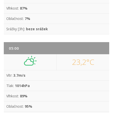
Vlhkost:
87%
Oblačnost:
7%
Srážky [3h]:
beze srážek
05:00
23,2°C
Vítr:
3.7m/s
Tlak:
1014hPa
Vlhkost:
89%
Oblačnost:
95%