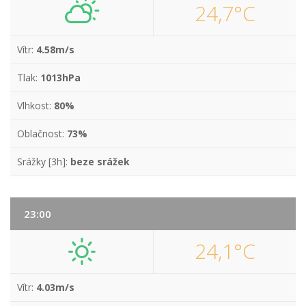
24,7°C
Vítr:
4.58m/s
Tlak:
1013hPa
Vlhkost:
80%
Oblačnost:
73%
Srážky [3h]:
beze srážek
23:00
24,1°C
Vítr:
4.03m/s