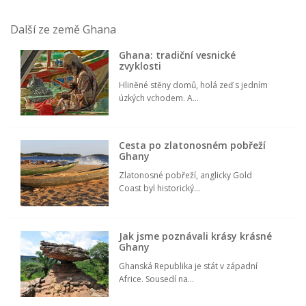
Další ze země Ghana
Ghana: tradiční vesnické
zvyklosti
Hliněné stěny domů, holá zeď s jedním
úzkých vchodem. A...
Cesta po zlatonosném pobřeží
Ghany
Zlatonosné pobřeží, anglicky Gold
Coast byl historický...
Jak jsme poznávali krásy krásné
Ghany
Ghanská Republika je stát v západní
Africe. Sousedí na...