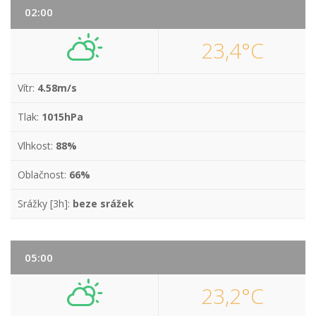
02:00
23,4°C
Vítr:
4.58m/s
Tlak:
1015hPa
Vlhkost:
88%
Oblačnost:
66%
Srážky [3h]:
beze srážek
05:00
23,2°C