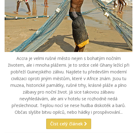
Accra je velmi rušné město nejen s bohatým nočním
životem, ale i mnoha plážemi. Je to srdce celé Ghany ležící při
pobřeží Guinejského zálivu. Najdete tu především moderní
civilizaci oproti jiným městům, které v Africe znám. Jsou tu
muzea, historické památky, rušné trhy, krásné pláže a plno
zábavy pro noční život. Já sice takovou zábavu
nevyhledávám, ale ani v hotelu se rozhodně nedá
přeslechnout. Teplou nocí se nese hudba diskoték a barů.
Občas slyšíte bitvu opilců, nebo hádky i prospěvování...
Číst celý článek