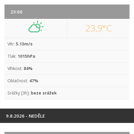
23:00
23,9°C
Vítr:
5.13m/s
Tlak:
1015hPa
Vlhkost:
84%
Oblačnost:
47%
Srážky [3h]:
beze srážek
9.8.2026 - NEDĚLE