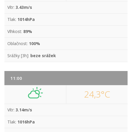
Vítr:
3.43m/s
Tlak:
1014hPa
Vlhkost:
89%
Oblačnost:
100%
Srážky [3h]:
beze srážek
11:00
24,3°C
Vítr:
3.14m/s
Tlak:
1016hPa