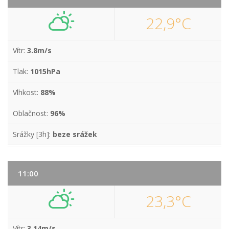
22,9°C
Vítr:
3.8m/s
Tlak:
1015hPa
Vlhkost:
88%
Oblačnost:
96%
Srážky [3h]:
beze srážek
11:00
23,3°C
Vítr:
3.14m/s