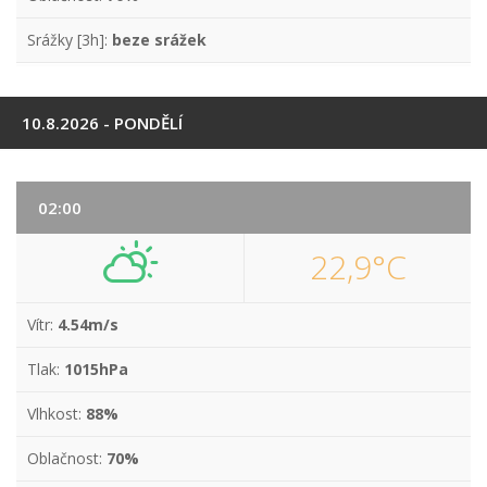
Srážky [3h]:
beze srážek
10.8.2026 - PONDĚLÍ
02:00
22,9°C
Vítr:
4.54m/s
Tlak:
1015hPa
Vlhkost:
88%
Oblačnost:
70%