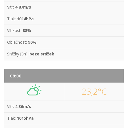
Vítr:
4.87m/s
Tlak:
1014hPa
Vlhkost:
88%
Oblačnost:
90%
Srážky [3h]:
beze srážek
08:00
23,2°C
Vítr:
4.36m/s
Tlak:
1015hPa