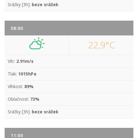
Srážky [3h]:
beze srážek
08:00
22,9°C
Vítr:
2.91m/s
Tlak:
1015hPa
Vlhkost:
89%
Oblačnost:
73%
Srážky [3h]:
beze srážek
11:00