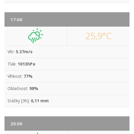
17:00
25,9°C
Vítr:
5.37m/s
Tlak:
1013hPa
Vlhkost:
77%
Oblačnost:
98%
Srážky [3h]:
0,11 mm
20:00