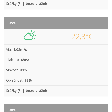
Srážky [3h]:
beze srážek
05:00
22,8°C
Vítr:
4.02m/s
Tlak:
1014hPa
Vlhkost:
89%
Oblačnost:
92%
Srážky [3h]:
beze srážek
08:00