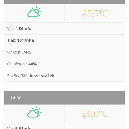
25,5°C
Vítr:
4.36m/s
Tlak:
1017hPa
Vlhkost:
74%
Oblačnost:
44%
Srážky [3h]:
beze srážek
14:00
26,0°C
Vítr:
5.91m/s