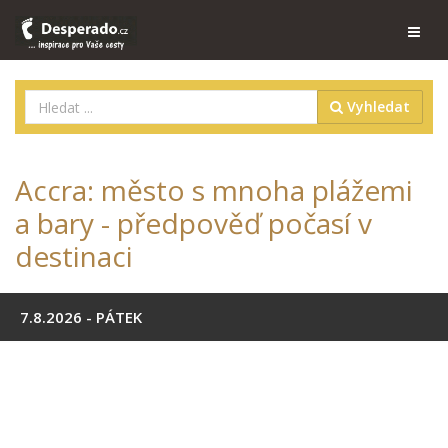
Vyhledat
Accra: město s mnoha plážemi
a bary - předpověď počasí v
destinaci
7.8.2026 - PÁTEK