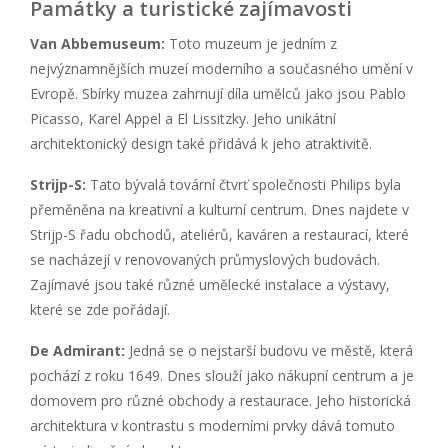
Památky a turistické zajímavosti
Van Abbemuseum:
Toto muzeum je jedním z
nejvýznamnějších muzeí moderního a současného umění v
Evropě. Sbírky muzea zahrnují díla umělců jako jsou Pablo
Picasso, Karel Appel a El Lissitzky. Jeho unikátní
architektonický design také přidává k jeho atraktivitě.
Strijp-S:
Tato bývalá tovární čtvrť společnosti Philips byla
přeměněna na kreativní a kulturní centrum. Dnes najdete v
Strijp-S řadu obchodů, ateliérů, kaváren a restaurací, které
se nacházejí v renovovaných průmyslových budovách.
Zajímavé jsou také různé umělecké instalace a výstavy,
které se zde pořádají.
De Admirant:
Jedná se o nejstarší budovu ve městě, která
pochází z roku 1649. Dnes slouží jako nákupní centrum a je
domovem pro různé obchody a restaurace. Jeho historická
architektura v kontrastu s moderními prvky dává tomuto