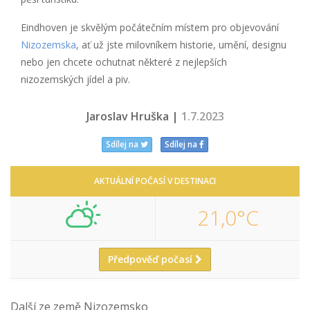
Eindhoven je skvělým počátečním místem pro objevování
Nizozemska
, ať už jste milovníkem historie, umění, designu
nebo jen chcete ochutnat některé z nejlepších
nizozemských jídel a piv.
Jaroslav Hruška |
1.7.2023
Sdílej na
Sdílej na
AKTUÁLNÍ POČASÍ V DESTINACI
21,0°C
Předpověď počasí
Další ze země Nizozemsko