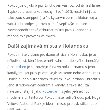
Pokud jde o jídlo a pití, Eindhoven vás rozhodně nezklame.
Typickou brabantskou kuchyni tvoří těžší, rustikální jídla,
jako jsou stamppot (pyré s kysaným zelím a klobásou) a
worstenbroodjes (pečivo plněné vepřovým masem).
Nezapomeňte také ochutnat místní pivo z jednoho z
mnoha minipivovarů ve městě.
Další zajímavá místa v Holandsku
Pokud máte v plánu prozkoumat více z Holandska, je tu
několik míst, která byste měli zahrnout do svého itineráře.
Amsterdam
je samozřejmě na vrcholu seznamu s jeho
kanály, muzei jako je Van Gogh Museum nebo Anne Frank
House a jeho historickými čtvrtěmi jako Jordaan. Utrecht s
jeho středověkým centrem a kanály je také stojí za
návštěvu, stejně jako
Rotterdam
, s jeho jedinečnou
moderní architekturou. Pokud máte rádi přírodu, pak Hoge
Veluwe National Park je ideální místo pro cyklistiku nebo
pěší turistiku.