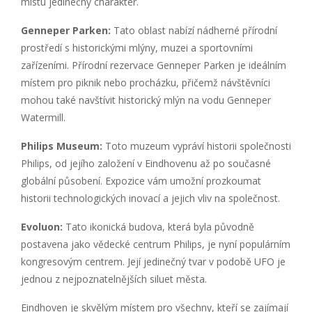
místu jedinečný charakter.
Genneper Parken:
Tato oblast nabízí nádherné přírodní
prostředí s historickými mlýny, muzei a sportovními
zařízeními. Přírodní rezervace Genneper Parken je ideálním
místem pro piknik nebo procházku, přičemž návštěvníci
mohou také navštívit historický mlýn na vodu Genneper
Watermill.
Philips Museum:
Toto muzeum vypráví historii společnosti
Philips, od jejího založení v Eindhovenu až po současné
globální působení. Expozice vám umožní prozkoumat
historii technologických inovací a jejich vliv na společnost.
Evoluon:
Tato ikonická budova, která byla původně
postavena jako vědecké centrum Philips, je nyní populárním
kongresovým centrem. Její jedinečný tvar v podobě UFO je
jednou z nejpoznatelnějších siluet města.
Eindhoven je skvělým místem pro všechny, kteří se zajímají