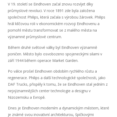
V 19. století se Eindhoven začal znovu rozvíjet díky
průmyslové revoluci. V roce 1891 zde byla založena
společnost Philips, která začala s výrobou žárovek. Philips
hrál klíčovou roli v ekonomickém rozvoji Eindhovenu a
pomohl městu transformovat se z malého města na
významné průmyslové centrum.
Během druhé světové války byl Eindhoven významně
poničen. Město bylo osvobozeno spojeneckými silami v
září 1944 během operace Market Garden.
Po válce prošel Eindhoven obdobím rychlého růstu a
regenerace. Philips a další technologické společnosti, jako
DAF Trucks, přispěly k tomu, že se Eindhoven stal jedním z
nejvýznamnějších center technologie a designu v
Nizozemsku a Evropě.
Dnes je Eindhoven moderním a dynamickým městem, které
je známé svou inovativní architekturou, špičkovými