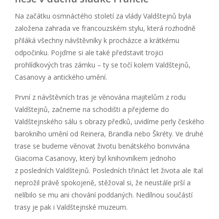
Na začátku osmnáctého století za vlády Valdštejnů byla
založena zahrada ve francouzském stylu, která rozhodně
přiláká všechny návštěvníky k procházce a krátkému
odpočinku. Pojďme si ale také představit trojici
prohlídkových tras zámku – ty se točí kolem Valdštejnů,
Casanovy a antického umění.
První z návštěvních tras je věnována majitelům z rodu
Valdštejnů, začneme na schodišti a přejdeme do
Valdštejnského sálu s obrazy předků, uvidíme perly českého
barokního umění od Reinera, Brandla nebo Škréty. Ve druhé
trase se budeme věnovat životu benátského bonvivána
Giacoma Casanovy, který byl knihovníkem jednoho
z posledních Valdštejnů. Posledních třináct let života ale Ital
neprožil právě spokojeně, stěžoval si, že neustále prší a
nelíbilo se mu ani chování poddaných. Nedílnou součástí
trasy je pak i Valdštejnské muzeum.