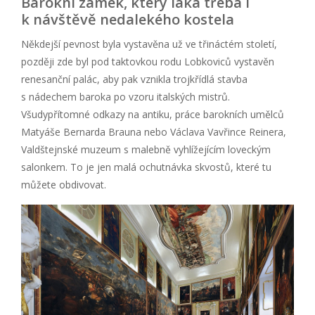
Barokní zámek, který láká třeba i
k návštěvě nedalekého kostela
Někdejší pevnost byla vystavěna už ve třináctém století,
později zde byl pod taktovkou rodu Lobkoviců vystavěn
renesanční palác, aby pak vznikla trojkřídlá stavba
s nádechem baroka po vzoru italských mistrů.
Všudypřítomné odkazy na antiku, práce barokních umělců
Matyáše Bernarda Brauna nebo Václava Vavřince Reinera,
Valdštejnské muzeum s malebně vyhlížejícím loveckým
salonkem. To je jen malá ochutnávka skvostů, které tu
můžete obdivovat.