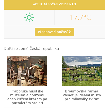
AKTUÁLNÍ POČASÍ V DESTINACI
17,7°C
Předpověď počasí
Další ze země Česká republika
Táborské husitské
Broumovská farma
muzeum a podzemí
Wenet je ideální místo
aneb křížem krážem po
pro milovníky zvířat
patnáctém století