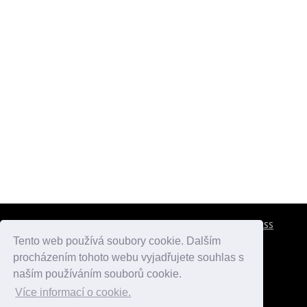
CESTOVNÍ POJIŠTĚNÍ
KONTAKTY
REKLAMA
RSS
Tento web používá soubory cookie. Dalším
procházením tohoto webu vyjadřujete souhlas s
atlasmest.cz
atlaspamatek.info
atlaszemi.info
naším používáním souborů cookie.
Více informací o cookie.
© 2005 - 2026 Desperado.cz. Všechna práva vyhrazena.