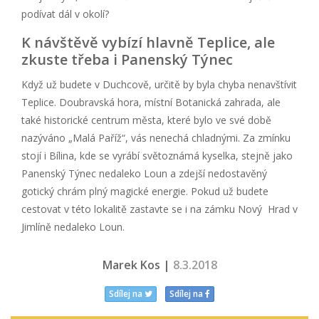
podívat dál v okolí?
K návštěvě vybízí hlavně Teplice, ale
zkuste třeba i Panenský Týnec
Když už budete v Duchcově, určitě by byla chyba nenavštívit
Teplice. Doubravská hora, místní Botanická zahrada, ale
také historické centrum města, které bylo ve své době
nazýváno „Malá Paříž“, vás nenechá chladnými. Za zmínku
stojí i Bílina, kde se vyrábí světoznámá kyselka, stejně jako
Panenský Týnec nedaleko Loun a zdejší nedostavěný
gotický chrám plný magické energie. Pokud už budete
cestovat v této lokalitě zastavte se i na zámku Nový Hrad v
Jimlíně nedaleko Loun.
Marek Kos |
8.3.2018
Sdílej na
Sdílej na