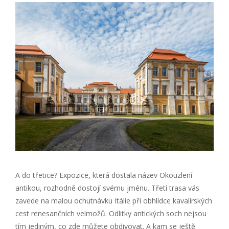
A do třetice? Expozice, která dostala název Okouzlení
antikou, rozhodně dostojí svému jménu. Třetí trasa vás
zavede na malou ochutnávku Itálie při obhlídce kavalírských
cest renesančních velmožů. Odlitky antických soch nejsou
tím jediným, co zde můžete obdivovat. A kam se ještě