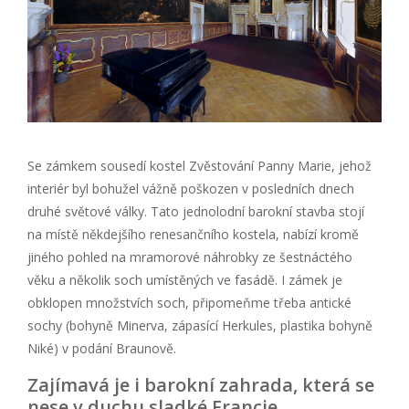
Se zámkem sousedí kostel Zvěstování Panny Marie, jehož
interiér byl bohužel vážně poškozen v posledních dnech
druhé světové války. Tato jednolodní barokní stavba stojí
na místě někdejšího renesančního kostela, nabízí kromě
jiného pohled na mramorové náhrobky ze šestnáctého
věku a několik soch umístěných ve fasádě. I zámek je
obklopen množstvích soch, připomeňme třeba antické
sochy (bohyně Minerva, zápasící Herkules, plastika bohyně
Niké) v podání Braunově.
Zajímavá je i barokní zahrada, která se
nese v duchu sladké Francie