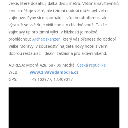
velké, které dosahují dálka dvou metrů. Většina návštěvníků
sem směřuje v létě, ale i zimní období může být velmi
zajímavé. Ryby sice zpomalují svůj metabolismus, ale
výrazně se zvětšuje viditelnost v chladné vodě. Takže
zajímavý tip pro zimní výlet. V blízkosti je možné
prohlédnout
Archeoskanzen
, který vás přenese do období
Velké Moravy. V sousedství najdete nový hotel s velmi
dobrou restaurací, ideální základna pro aktivní víkend.
ADRESA: Modrá 428, 687 06 Modrá,
Česká republika
WEB:
www.zivavodamodra.cz
GPS: 49.102977, 17.409017