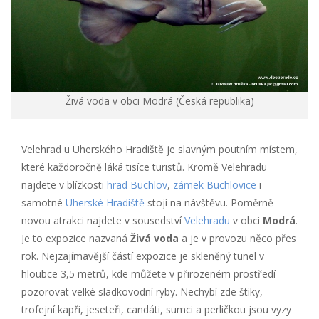
Živá voda v obci Modrá (Česká republika)
Velehrad u Uherského Hradiště je slavným poutním místem,
které každoročně láká tisíce turistů. Kromě Velehradu
najdete v blízkosti
hrad Buchlov
,
zámek Buchlovice
i
samotné
Uherské Hradiště
stojí na návštěvu. Poměrně
novou atrakci najdete v sousedství
Velehradu
v obci
Modrá
.
Je to expozice nazvaná
Živá voda
a je v provozu něco přes
rok. Nejzajímavější částí expozice je skleněný tunel v
hloubce 3,5 metrů, kde můžete v přirozeném prostředí
pozorovat velké sladkovodní ryby. Nechybí zde štiky,
trofejní kapři, jeseteři, candáti, sumci a perličkou jsou vyzy