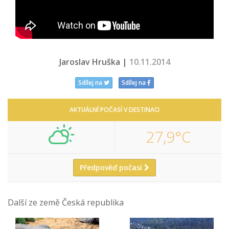
Jaroslav Hruška |
10.11.2014
Sdílej na
Sdílej na
AKTUÁLNÍ POČASÍ V DESTINACI
27,9°C
Předpověď počasí
Další ze země Česká republika