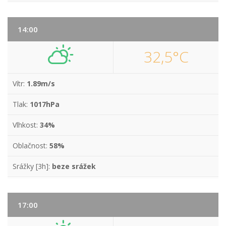
14:00
32,5°C
Vítr:
1.89m/s
Tlak:
1017hPa
Vlhkost:
34%
Oblačnost:
58%
Srážky [3h]:
beze srážek
17:00