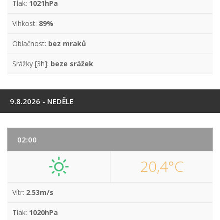
Tlak:
1021hPa
Vlhkost:
89%
Oblačnost:
bez mraků
Srážky [3h]:
beze srážek
9.8.2026 - NEDĚLE
02:00
20,4°C
Vítr:
2.53m/s
Tlak:
1020hPa