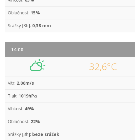
Oblačnost:
15%
Srážky [3h]:
0,38 mm
14:00
32,6°C
Vítr:
2.06m/s
Tlak:
1019hPa
Vlhkost:
49%
Oblačnost:
22%
Srážky [3h]:
beze srážek