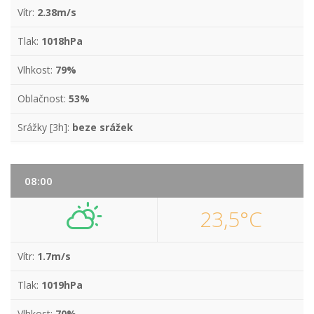
Vítr:
2.38m/s
Tlak:
1018hPa
Vlhkost:
79%
Oblačnost:
53%
Srážky [3h]:
beze srážek
08:00
23,5°C
Vítr:
1.7m/s
Tlak:
1019hPa
Vlhkost:
70%