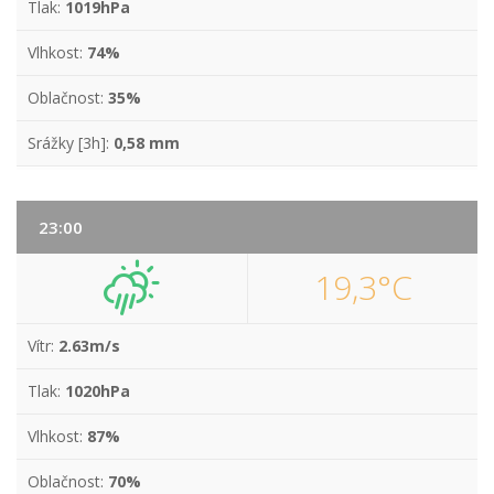
Tlak:
1019hPa
Vlhkost:
74%
Oblačnost:
35%
Srážky [3h]:
0,58 mm
23:00
19,3°C
Vítr:
2.63m/s
Tlak:
1020hPa
Vlhkost:
87%
Oblačnost:
70%