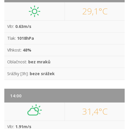
29,1°C
Vítr:
0.63m/s
Tlak:
1018hPa
Vlhkost:
48%
Oblačnost:
bez mraků
Srážky [3h]:
beze srážek
14:00
31,4°C
Vítr:
1.91m/s