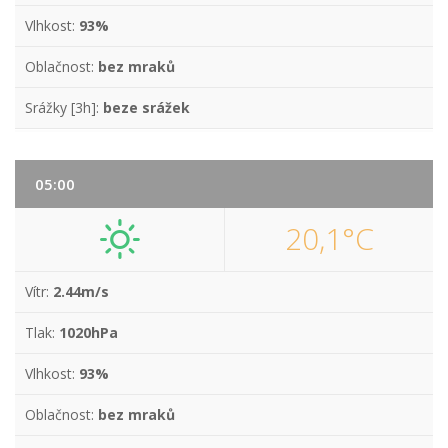
Vlhkost:
93%
Oblačnost:
bez mraků
Srážky [3h]:
beze srážek
05:00
20,1°C
Vítr:
2.44m/s
Tlak:
1020hPa
Vlhkost:
93%
Oblačnost:
bez mraků