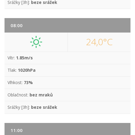
Srážky [3h]:
beze srážek
08:00
24,0°C
Vítr:
1.85m/s
Tlak:
1020hPa
Vlhkost:
73%
Oblačnost:
bez mraků
Srážky [3h]:
beze srážek
11:00