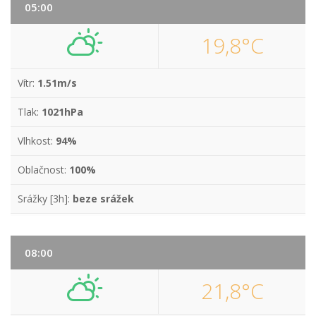
05:00
19,8°C
Vítr:
1.51m/s
Tlak:
1021hPa
Vlhkost:
94%
Oblačnost:
100%
Srážky [3h]:
beze srážek
08:00
21,8°C