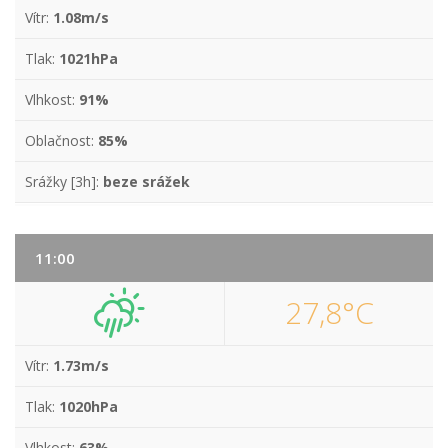
Vítr:
1.08m/s
Tlak:
1021hPa
Vlhkost:
91%
Oblačnost:
85%
Srážky [3h]:
beze srážek
11:00
27,8°C
Vítr:
1.73m/s
Tlak:
1020hPa
Vlhkost:
63%