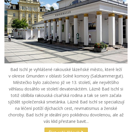
Bad Ischl je vyhlášené rakouské lázeňské město, které leží
v okrese Gmunden v oblasti Solné komory (Salzkammergut).
Městečko bylo založeno již ve 13. století, ale největšího
věhlasu dosáhlo ve století devatenáctém. Lázně Bad Ischl si
totiž oblíbila rakouská císařská rodina a tak se sem začala
sjíždět společenská smetánka. Lázně Bad Ischl se specializují
na léčení potíží dýchacích cest, revmatismus a ženské
choroby. Bad Ischl je ideální pro poklidnou dovolenou, ale až
vás klid přestane bavit...