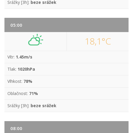
Srážky [3h]:
beze srážek
05:00
18,1°C
Vítr:
1.45m/s
Tlak:
1020hPa
Vlhkost:
78%
Oblačnost:
71%
Srážky [3h]:
beze srážek
08:00