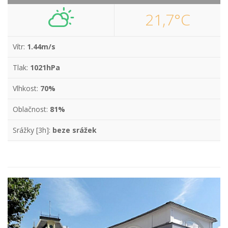
21,7°C
Vítr:
1.44m/s
Tlak:
1021hPa
Vlhkost:
70%
Oblačnost:
81%
Srážky [3h]:
beze srážek