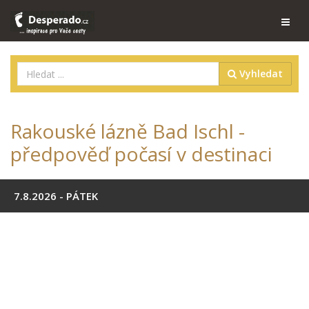
Vyhledat
Rakouské lázně Bad Ischl -
předpověď počasí v destinaci
7.8.2026 - PÁTEK