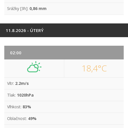
Srážky [3h]:
0,86 mm
11.8.2026 - ÚTERÝ
02:00
18,4°C
Vítr:
2.2m/s
Tlak:
1020hPa
Vlhkost:
83%
Oblačnost:
49%