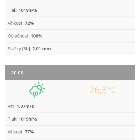
Tlak:
1019hPa
Vlhkost:
72%
Oblačnost:
100%
Srážky [3h]:
2,01 mm
20:00
26,3°C
Vítr:
1.07m/s
Tlak:
1019hPa
Vlhkost:
77%