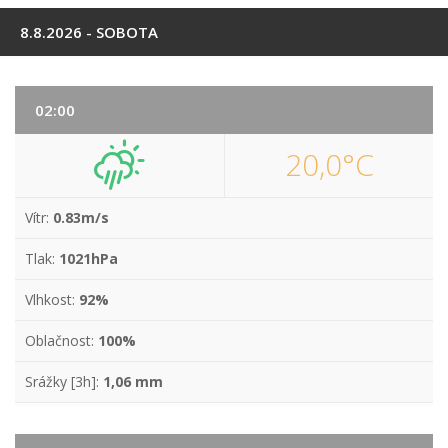
8.8.2026 - SOBOTA
02:00
20,0°C
Vítr:
0.83m/s
Tlak:
1021hPa
Vlhkost:
92%
Oblačnost:
100%
Srážky [3h]:
1,06 mm