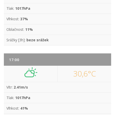
Tlak:
1017hPa
Vlhkost:
37%
Oblačnost:
11%
Srážky [3h]:
beze srážek
17:00
30,6°C
Vítr:
2.41m/s
Tlak:
1017hPa
Vlhkost:
41%