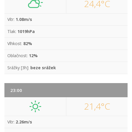
24,4°C
Vítr:
1.08m/s
Tlak:
1019hPa
Vlhkost:
82%
Oblačnost:
12%
Srážky [3h]:
beze srážek
23:00
21,4°C
Vítr:
2.26m/s