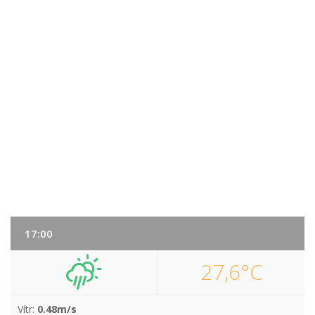
17:00
27,6°C
Vítr:
0.48m/s