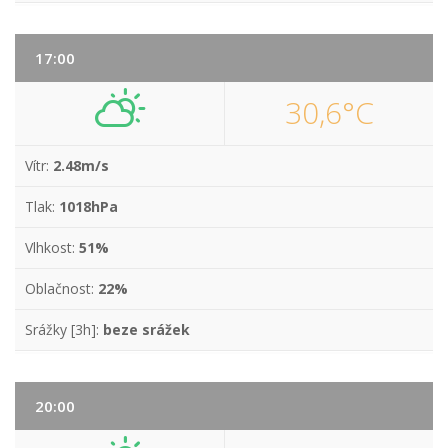
17:00
30,6°C
Vítr:
2.48m/s
Tlak:
1018hPa
Vlhkost:
51%
Oblačnost:
22%
Srážky [3h]:
beze srážek
20:00