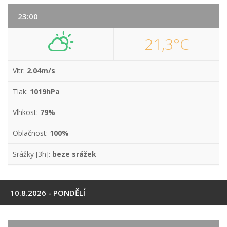
23:00
21,3°C
Vítr:
2.04m/s
Tlak:
1019hPa
Vlhkost:
79%
Oblačnost:
100%
Srážky [3h]:
beze srážek
10.8.2026 - PONDĚLÍ