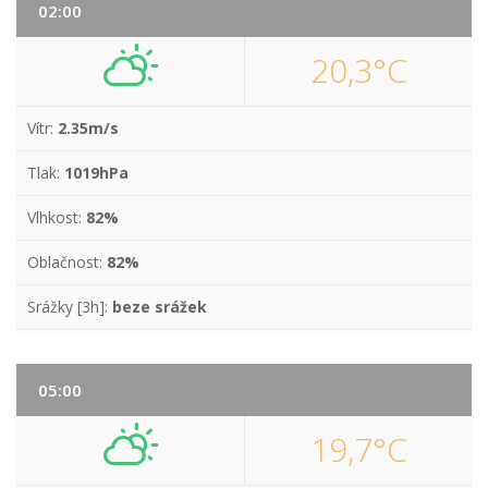
02:00
20,3°C
Vítr:
2.35m/s
Tlak:
1019hPa
Vlhkost:
82%
Oblačnost:
82%
Srážky [3h]:
beze srážek
05:00
19,7°C