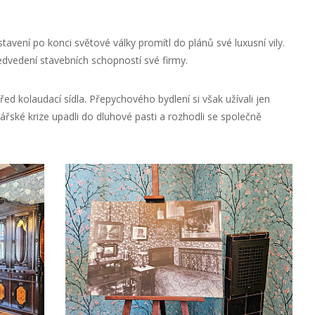
avení po konci světové války promítl do plánů své luxusní vily.
předvedení stavebních schopností své firmy.
d kolaudací sídla. Přepychového bydlení si však užívali jen
řské krize upadli do dluhové pasti a rozhodli se společně