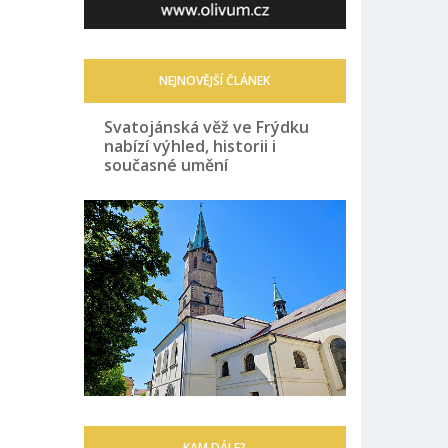
NEJNOVĚJŠÍ ČLÁNEK
Svatojánská věž ve Frýdku
nabízí výhled, historii i
současné umění
KAM DÁLE?