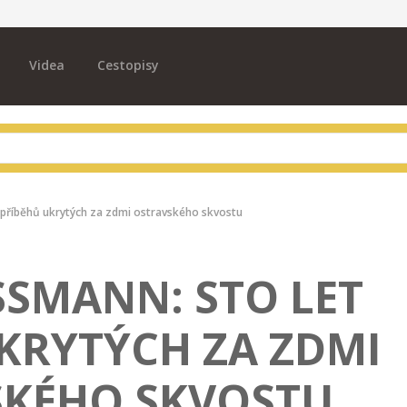
Videa
Cestopisy
t příběhů ukrytých za zdmi ostravského skvostu
SSMANN: STO LET
KRYTÝCH ZA ZDMI
SKÉHO SKVOSTU