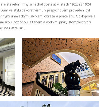
áře stavební firmy si nechal postavit v letech 1922 až 1924
. Dům ve stylu dekorativismu v přepychovém provedení byl
ennými uměleckými sbírkami obrazů a porcelánu. Obklopovala
hařskou výzdobou, altánem a vodními prvky. Komplex tvořil
aci na Ostravsku.