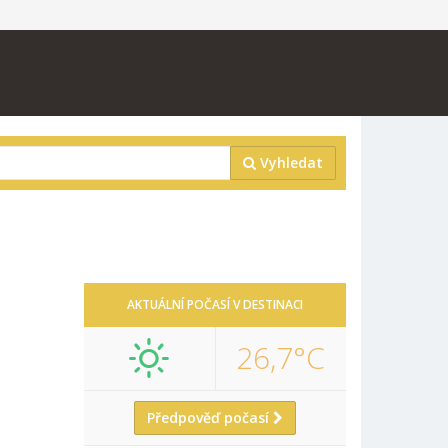
Vyhledat
AKTUÁLNÍ POČASÍ V DESTINACI
26,7°C
Předpověď počasí