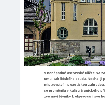
V nenápadné ostravské uličce Na zap
umu, tak lidského osudu. Nechal ji
mistrovství – s exotickou zahradou
se proměnila v kulisu tragického př
zve návštěvníky k objevování své bo