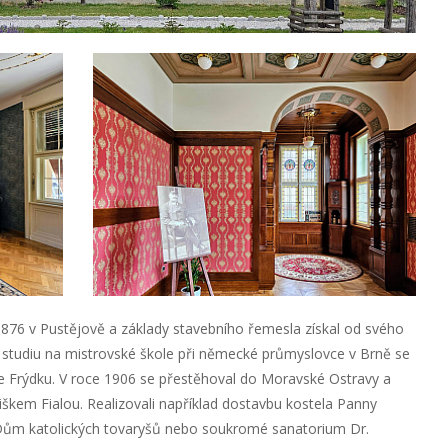
1876 v Pustějově a základy stavebního řemesla získal od svého
 studiu na mistrovské škole při německé průmyslovce v Brně se
e Frýdku. V roce 1906 se přestěhoval do Moravské Ostravy a
iškem Fialou. Realizovali například dostavbu kostela Panny
Dům katolických tovaryšů nebo soukromé sanatorium Dr.