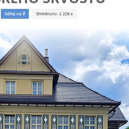
Sdílej na
Shlédnuto:
2 228 x