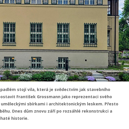
adlém stojí vila, která je svědectvím jak stavebního
 postavit František Grossmann jako reprezentaci svého
, uměleckými sbírkami i architektonickým leskem. Přesto
íběhu. Dnes dům znovu září po rozsáhlé rekonstrukci a
haté historie.