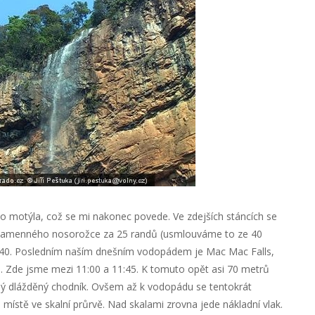
o motýla, což se mi nakonec povede. Ve zdejších stáncích se
kamenného nosorožce za 25 randů (usmlouváme to ze 40
0:40. Posledním naším dnešním vodopádem je Mac Mac Falls,
 Zde jsme mezi 11:00 a 11:45. K tomuto opět asi 70 metrů
 dlážděný chodník. Ovšem až k vodopádu se tentokrát
místě ve skalní průrvě. Nad skalami zrovna jede nákladní vlak.