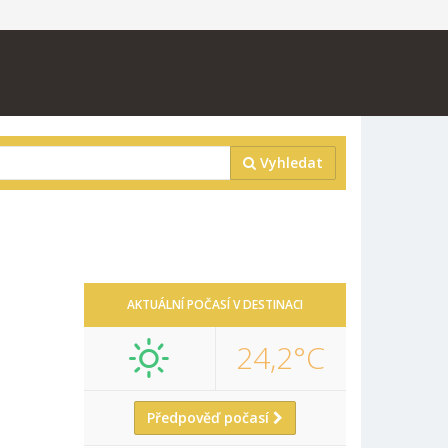
Vyhledat
AKTUÁLNÍ POČASÍ V DESTINACI
24,2°C
Předpověď počasí