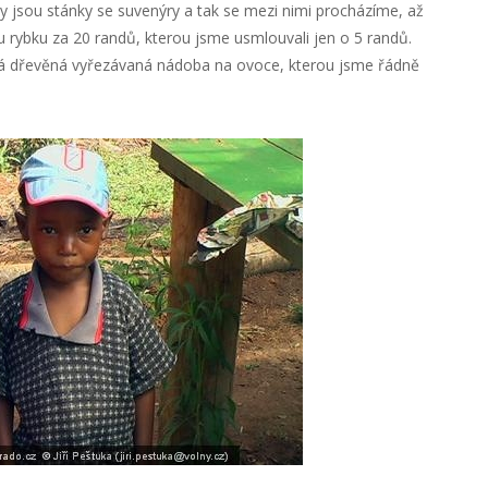
dy jsou stánky se suvenýry a tak se mezi nimi procházíme, až
rybku za 20 randů, kterou jsme usmlouvali jen o 5 randů.
á dřevěná vyřezávaná nádoba na ovoce, kterou jsme řádně