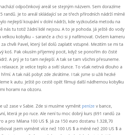
nachází odpočinkový areál se stejným názvem. Sem dorazíme
5 randů. Je to areál skládající se ze třech přírodních nádrží mírně
bylo nejlepší koupání v dolní nádrži, kde vyzkoušela metodu na
nás tu totiž žádní lidé nejsou. A to je pohoda. Já ještě do vody
velkou kobylku – saranče a chci si ji nafilmovat. Ovšem kameru
za chvíli Pavel, který šel dolů zaplatit vstupné. Mezitím se mi ta
vý koš. Pak okusím příjemný pocit, když se ponořím do čisté
ádrž. A prý je to tam nejlepší. A tak se tam všichni přesuneme.
elaxace. Je velice teplo a svítí slunce. To však netrvá dlouho a
řmí. A tak náš pobyt zde zkrátíme. I tak jsme si užili hezké
deme k autu. Ještě po cestě opět filmuji další nádhernou kobylku
čími horami na obzoru.
me už zase v Sabie. Zde si musíme vyměnit
peníze
v bance,
vní, která je po ruce. Ale není tu moc dobrý kurs (691 randů za
ro a pro Milana 100 US $. Já za 150 euro dostanu 1.328,70
řeboval jsem vyměnit více než 100 US $ a méně než 200 US $ a