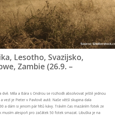
ika, Lesotho, Svazijsko,
we, Zambie (26.9. –
na dvě. Míla a Bára s Ondrou se rozhodli absolvovat ještě jednou
o a vezl je Pieter v Pavlově autě. Naše větší skupina dala
:30 a dám si jenom pár hltů kávy. Trávím čas mazáním fotek ze
 tak musím alespoň pro začátek 50 fotek smazat. Libuška je na