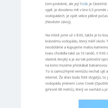
tom podobně, ale její
foťák
je částečně 
vypít. Je dovoleno mít v krvi 0,5 promile
vodopádech. Je opět velice pěkné počasí,
(Nevěstin závoj).
Na místě jsme už v 8:00, takže je to ko
krásnému vodopádu, který měří okolo 70
neodoláme a kupujeme malou kamennou 
tvaru chodidla také za 10 randů. V 9:00
vlastně dvojitý a je asi tak poloviční 
na konci musíme přeskákat balvanovou 
To si samozřejmě nemůžu nechat ujít a 
internet. Že dnes budu fotit stryptýz, 
vodopádu jménem Lone Creek (Opuštěný 
(přesně 68 metrů), který se nachází u pr