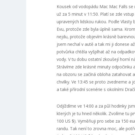
Kousek od vodopádu Mac Mac Falls se 
už za 5 minut v 11:50. Platí se zde vstup 
upravených lidskou rukou. Podle Vlasty 
Evu, protože zde byla úplně sama. Kromě 
nejdu, protože objevím krásně barevnou 
jsem nechal v autě a tak mi ji donese až 
potvůrka chtěla vyšplhat až na odpadko
vody. V tu dobu ostatní zkoušejí horní n
Strávíme zde krásné minuty odpočinku a r
na obzoru se začíná obloha zatahovat a h
chvilky. Ve 13:45 se proto zvedneme a j
a také přírodní scenérie s okolními Dra
Odjíždíme ve 14:00 a za půl hodinky js
kterých je tu hned několik. Zvolíme tu pr
100 US $). Vyměňuji pro sebe za 150 eu
randu. Tak není to zrovna moc, ale pot