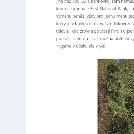
jiné než 100 US $ bankovky jsem neměl
která se jmenuje First National Bank, s
výměnu peněz (vždy pro jednu měnu jeden
který je v bankách různý. Úředníkovi za
televizi, kde zrovna pouštějí film. To js
pouštěli klientům. Tak možná přehled v
Nejsme v Česku ale v JAR.