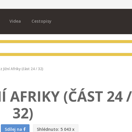
Videa
Cestopisy
z Jižní Afriky (část 24 / 32)
Í AFRIKY (ČÁST 24 /
32)
Sdílej na
Shlédnuto:
5 043 x