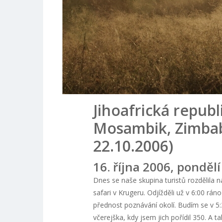
Jihoafrická republ
Mosambik, Zimbab
22.10.2006)
16. října 2006, pondělí
Dnes se naše skupina turistů rozdělila 
safari v Krugeru. Odjížděli už v 6:00 rán
přednost poznávání okolí. Budím se v 5
včerejška, kdy jsem jich pořídil 350. A