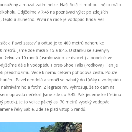
pokažený a mazat zatím nelze. Naši řidiči si mohou i něco málo
 alkoholu. Odjíždíme v 7:45 na poznávací výlet po zdejších
 teplo a slunečno. První na řadě je vodopád Bridal Veil
usíček. Pavel zastaví a odtud je to 400 metrů nahoru ke
 metrů. Jsme zde mezi 8:15 a 8:45. U stánku se suvenýry
želvu za 10 randů (usmlouváno ze dvaceti) a popelník ve
 odjíždíme dále k vodopádu Horse-Shoe Falls (Podkova). Ten je
oproti předchozímu. Vede k němu celkem pohodová cesta. Pouze
bariéru. Pavel neodolá a smočí se nahatý do tůňky u vodopádu.
nahrávám ho a fotím. Z legrace mu vyhrožuji, že to dám na
to jsem opravdu nečekal. Jsme zde do 9:45. Pak jedeme ke třetímu
potok). Je to velice pěkný asi 70 metrů vysoký vodopád
amene řeky Sabie. Zde se platí vstup 5 randů.