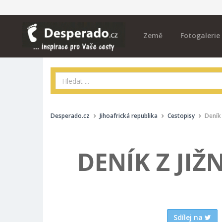
Země
Fotogalerie
Desperado.cz
Jihoafrická republika
Cestopisy
Deník 
DENÍK Z JIŽN
Sdílej na