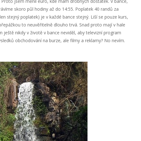
. Proto jsem měnil euro, kde mám drobných dostatek. V bance,
trávíme skoro půl hodiny až do 14:55. Poplatek 40 randů za
 stejný poplatek) je v každé bance stejný. Liší se pouze kurs,
 přepážkou to neuvěřitelně dlouho trvá. Snad proto mají v hale
em ještě nikdy v životě v bance neviděl, aby televizní program
ýsledků obchodování na burze, ale filmy a reklamy? No nevím.