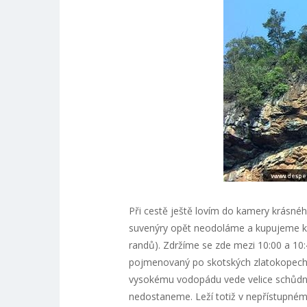
Při cestě ještě lovím do kamery krásnéh
suvenýry opět neodoláme a kupujeme 
randů). Zdržíme se zde mezi 10:00 a 1
pojmenovaný po skotských zlatokopech.
vysokému vodopádu vede velice schůdný
nedostaneme. Leží totiž v nepřístupném 