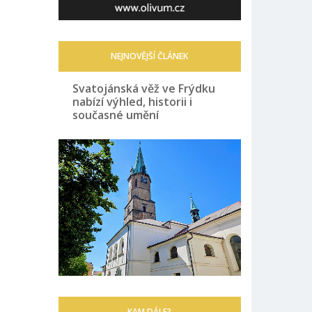
NEJNOVĚJŠÍ ČLÁNEK
Svatojánská věž ve Frýdku
nabízí výhled, historii i
současné umění
KAM DÁLE?