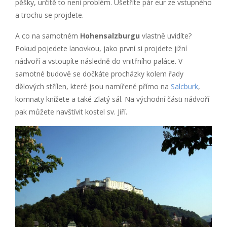
pěšky, určitě to není problém. Ušetříte pár eur ze vstupného
a trochu se projdete.
A co na samotném
Hohensalzburgu
vlastně uvidíte?
Pokud pojedete lanovkou, jako první si projdete jižní
nádvoří a vstoupíte následně do vnitřního paláce. V
samotné budově se dočkáte procházky kolem řady
dělových střílen, které jsou namířené přímo na
Salcburk
,
komnaty knížete a také Zlatý sál. Na východní části nádvoří
pak můžete navštívit kostel sv. Jiří.