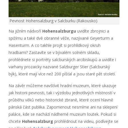
Pevnost Hohensalzburg v Salcburku (Rakousko)
Na jižním nádvoří
Hohensalzburgu
uvidíte zbrojnici a
spižírnu a také dvě obranné věže, nazývané Geyerturm a
Hasenturm. A co takhle projít si prohlídkový okruh
hradbami? Zastavíte se v bývalém solném skladu,
prohlédnete si portréty salcburských arcibiskupů a uvidíte i
varhany prozaicky nazvané Salzburger Stier (Salcburský
býk), které mají více než 200 píšťal a jsou staré pět století.
Na závěr můžeme navštívit hradní muzeum, které ukazuje
jak historii pevnosti, tak i výzdobu jednotlivých místností v
průběhu věků nebo historické zbraně, které ocení hlavně
pánská část publika. Zapomenout nesmíme ani na sklepení
paláce, kde se nachází nádherné muzeum loutek. Pokud si
chcete
Hohensalzburg
prohlédnout na videu, podívejte se