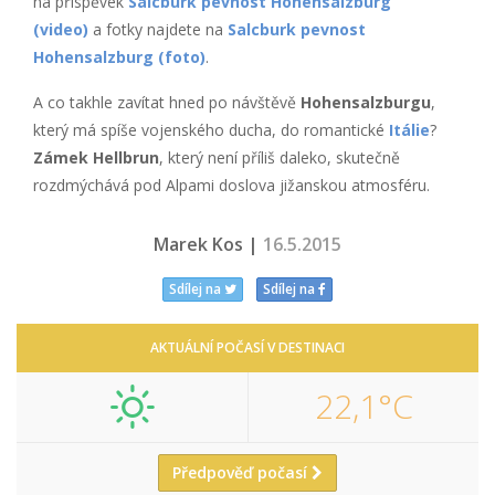
na příspěvek
Salcburk pevnost Hohensalzburg
(video)
a fotky najdete na
Salcburk pevnost
Hohensalzburg (foto)
.
A co takhle zavítat hned po návštěvě
Hohensalzburgu
,
který má spíše vojenského ducha, do romantické
Itálie
?
Zámek Hellbrun
, který není příliš daleko, skutečně
rozdmýchává pod Alpami doslova jižanskou atmosféru.
Marek Kos |
16.5.2015
Sdílej na
Sdílej na
AKTUÁLNÍ POČASÍ V DESTINACI
22,1°C
Předpověď počasí