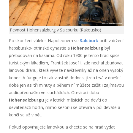
Pevnost Hohensalzburg v Salcburku (Rakousko)
Po skončení válek s Napoleonem se
Salcburk
ocitl v držení
habsbursko-lotrinské dynastie a
Hohensalzburg
byl
přebudován na kasárna. Od roku 1900 je tento hrad spíše
turistickým lákadlem, František Josef I. zde nechal zbudovat
lanovou dráhu, která vyveze návštěvníky až na onen vysoký
kopec. A funguje to tak vlastně dodnes, jízda trvá v dnešní
době jen asi tři minuty a během ní můžete zažít i zajímavou
audiopřednášku ve sluchátkách. Otevírací doba
Hohensalzburgu
je v letních měsících od devíti do
devatenácti hodin, mimo sezonu se otevírá v půl deváté a
končí se už v pět.
Pokud opovrhujete lanovkou a chcete se na hrad vydat