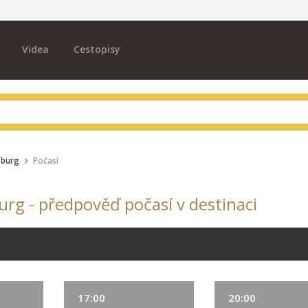
Videa
Cestopisy
zburg
Počasí
rg - předpověď počasí v destinaci
17:00
20:00