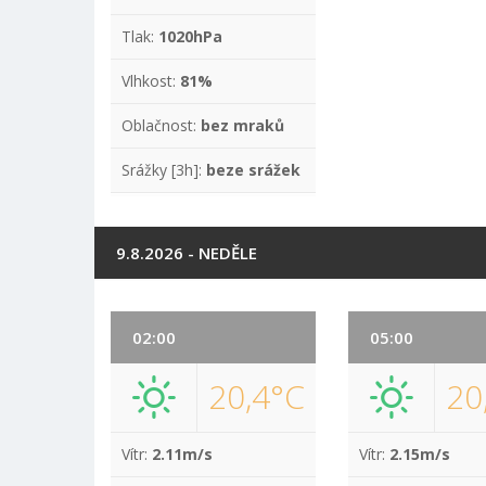
Tlak:
1020hPa
Vlhkost:
81%
Oblačnost:
bez mraků
Srážky [3h]:
beze srážek
9.8.2026 - NEDĚLE
02:00
05:00
20,4°C
20
Vítr:
2.11m/s
Vítr:
2.15m/s