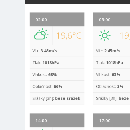
02:00
05:00
19,6°C
19
Vítr:
3.45m/s
Vítr:
2.45m/s
Tlak:
1018hPa
Tlak:
1018hPa
Vlhkost:
68%
Vlhkost:
63%
Oblačnost:
66%
Oblačnost:
3%
Srážky [3h]:
beze srážek
Srážky [3h]:
beze
14:00
17:00