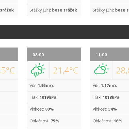
 srážek
Srážky [3h]:
beze srážek
Srážky [3h]:
beze s
08:00
11:00
,5°C
21,4°C
28,
Vítr:
1.95m/s
Vítr:
1.17m/s
Tlak:
1019hPa
Tlak:
1018hPa
Vlhkost:
89%
Vlhkost:
54%
Oblačnost:
75%
Oblačnost:
16%