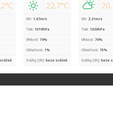
,2°C
22,7°C
20,
Vítr:
1.67m/s
Vítr:
2.21m/s
Tlak:
1019hPa
Tlak:
1020hPa
Vlhkost:
74%
Vlhkost:
76%
Oblačnost:
1%
Oblačnost:
75%
 srážek
Srážky [3h]:
beze srážek
Srážky [3h]:
beze s