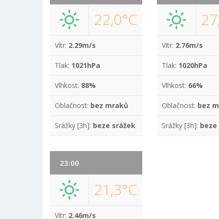
22,0°C
27
Vítr:
2.29m/s
Vítr:
2.76m/s
Tlak:
1021hPa
Tlak:
1020hPa
Vlhkost:
88%
Vlhkost:
66%
Oblačnost:
bez mraků
Oblačnost:
bez m
Srážky [3h]:
beze srážek
Srážky [3h]:
beze
23:00
21,3°C
Vítr:
2.46m/s