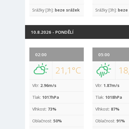
Srážky [3h]:
beze srážek
Srážky [3h]:
beze
10.8.2026 - PONDĚLÍ
02:00
05:00
21,1°C
18
Vítr:
2.96m/s
Vítr:
1.87m/s
Tlak:
1017hPa
Tlak:
1018hPa
Vlhkost:
73%
Vlhkost:
87%
Oblačnost:
50%
Oblačnost:
91%