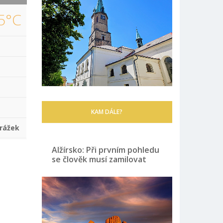
5°C
KAM DÁLE?
rážek
Alžírsko: Při prvním pohledu
se člověk musí zamilovat