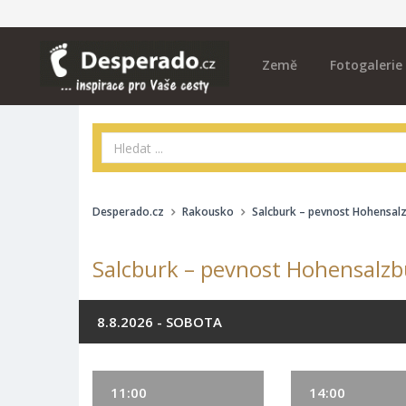
Země
Fotogalerie
Desperado.cz
Rakousko
Salcburk – pevnost Hohensal
Salcburk – pevnost Hohensalzbu
8.8.2026 - SOBOTA
11:00
14:00