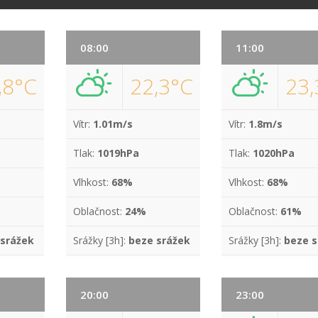
08:00
11:00
,8°C
22,3°C
23,
Vítr:
1.01m/s
Vítr:
1.8m/s
Tlak:
1019hPa
Tlak:
1020hPa
Vlhkost:
68%
Vlhkost:
68%
Oblačnost:
24%
Oblačnost:
61%
 srážek
Srážky [3h]:
beze srážek
Srážky [3h]:
beze s
20:00
23:00