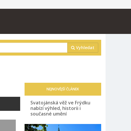
Vyhledat
NEJNOVĚJŠÍ ČLÁNEK
Svatojánská věž ve Frýdku
nabízí výhled, historii i
současné umění