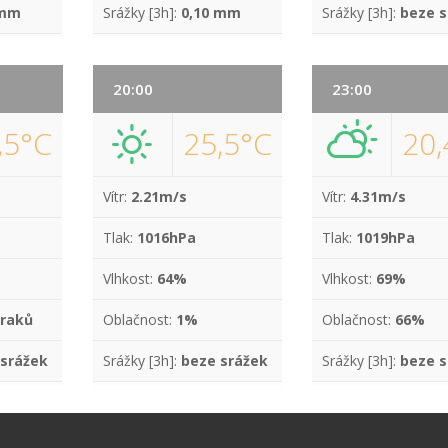
 mm
Srážky [3h]:
0,10 mm
Srážky [3h]:
beze s
20:00
23:00
,5°C
25,5°C
20,
Vítr:
2.21m/s
Vítr:
4.31m/s
Tlak:
1016hPa
Tlak:
1019hPa
Vlhkost:
64%
Vlhkost:
69%
raků
Oblačnost:
1%
Oblačnost:
66%
 srážek
Srážky [3h]:
beze srážek
Srážky [3h]:
beze s