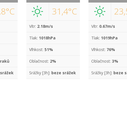
,8°C
31,4°C
23,
Vítr:
2.18m/s
Vítr:
0.67m/s
Tlak:
1018hPa
Tlak:
1019hPa
Vlhkost:
51%
Vlhkost:
76%
raků
Oblačnost:
2%
Oblačnost:
3%
 srážek
Srážky [3h]:
beze srážek
Srážky [3h]:
beze s