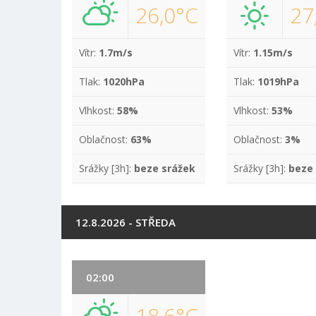
26,0°C
27
Vítr:
1.7m/s
Vítr:
1.15m/s
Tlak:
1020hPa
Tlak:
1019hPa
Vlhkost:
58%
Vlhkost:
53%
Oblačnost:
63%
Oblačnost:
3%
Srážky [3h]:
beze srážek
Srážky [3h]:
beze
12.8.2026 - STŘEDA
02:00
18,6°C