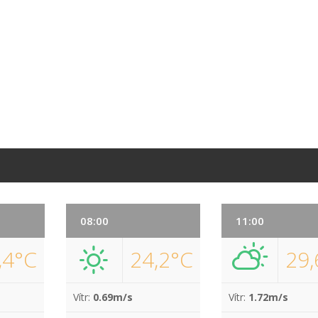
08:00
11:00
,4°C
24,2°C
29,
Vítr:
0.69m/s
Vítr:
1.72m/s