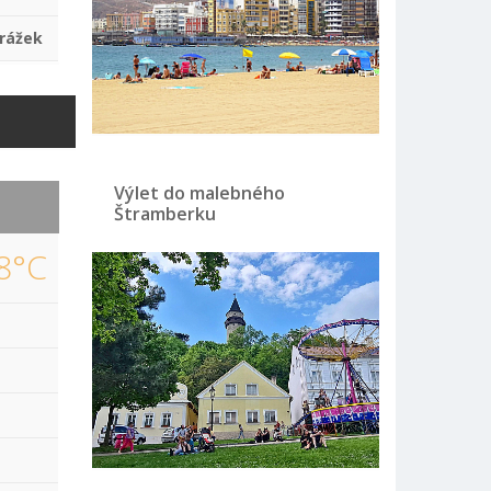
rážek
Výlet do malebného
Štramberku
8°C