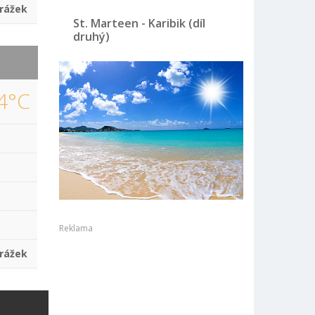
rážek
St. Marteen - Karibik (díl
druhý)
4°C
Reklama
rážek