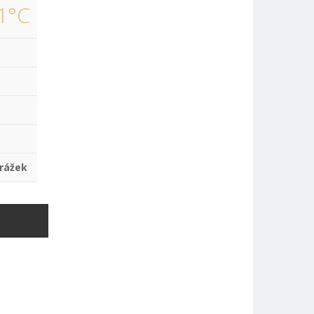
1°C
rážek