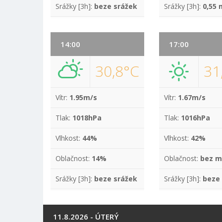
Srážky [3h]:
beze srážek
Srážky [3h]:
0,55
14:00
17:00
30,8°C
31
Vítr:
1.95m/s
Vítr:
1.67m/s
Tlak:
1018hPa
Tlak:
1016hPa
Vlhkost:
44%
Vlhkost:
42%
Oblačnost:
14%
Oblačnost:
bez m
Srážky [3h]:
beze srážek
Srážky [3h]:
beze
11.8.2026 - ÚTERÝ