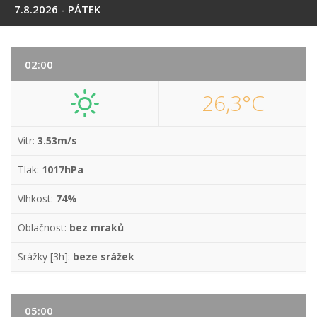
7.8.2026 - PÁTEK
02:00
26,3°C
Vítr:
3.53m/s
Tlak:
1017hPa
Vlhkost:
74%
Oblačnost:
bez mraků
Srážky [3h]:
beze srážek
05:00