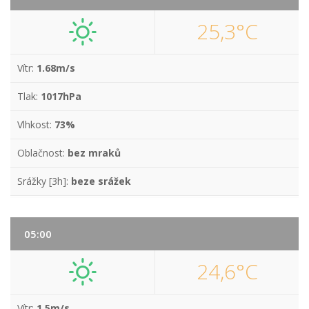
25,3°C
Vítr:
1.68m/s
Tlak:
1017hPa
Vlhkost:
73%
Oblačnost:
bez mraků
Srážky [3h]:
beze srážek
05:00
24,6°C
Vítr:
1.5m/s