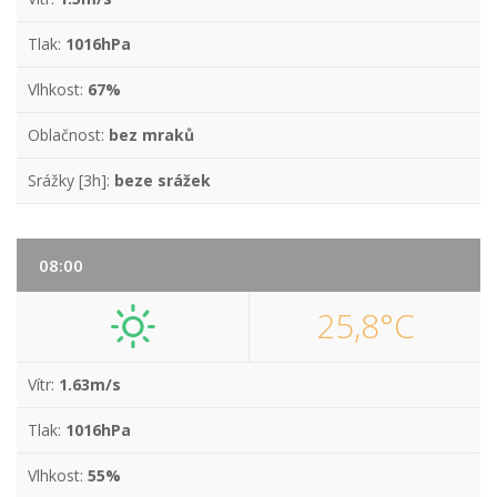
Tlak:
1016hPa
Vlhkost:
67%
Oblačnost:
bez mraků
Srážky [3h]:
beze srážek
08:00
25,8°C
Vítr:
1.63m/s
Tlak:
1016hPa
Vlhkost:
55%