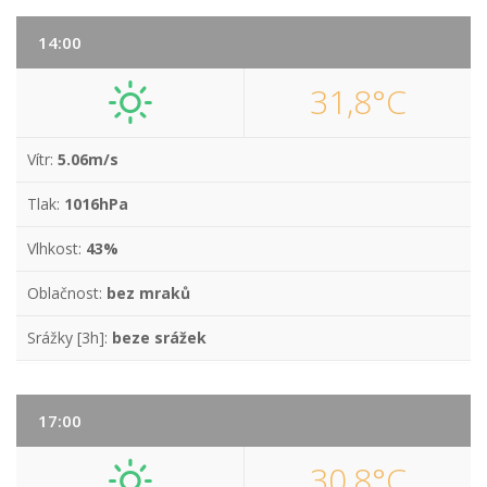
14:00
31,8°C
Vítr:
5.06m/s
Tlak:
1016hPa
Vlhkost:
43%
Oblačnost:
bez mraků
Srážky [3h]:
beze srážek
17:00
30,8°C