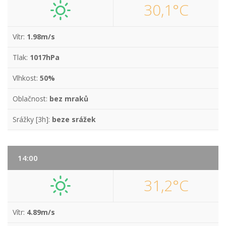
30,1°C
Vítr:
1.98m/s
Tlak:
1017hPa
Vlhkost:
50%
Oblačnost:
bez mraků
Srážky [3h]:
beze srážek
14:00
31,2°C
Vítr:
4.89m/s