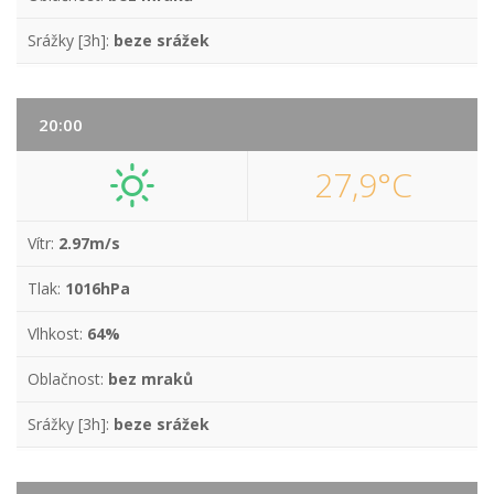
Srážky [3h]:
beze srážek
20:00
27,9°C
Vítr:
2.97m/s
Tlak:
1016hPa
Vlhkost:
64%
Oblačnost:
bez mraků
Srážky [3h]:
beze srážek