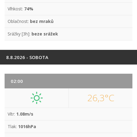
Vlhkost:
74%
Oblačnost:
bez mraků
Srážky [3h]:
beze srážek
8.8.2026 - SOBOTA
02:00
26,3°C
Vítr:
1.08m/s
Tlak:
1016hPa