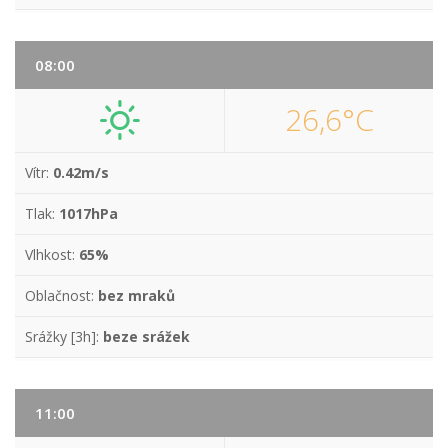
08:00
26,6°C
Vítr:
0.42m/s
Tlak:
1017hPa
Vlhkost:
65%
Oblačnost:
bez mraků
Srážky [3h]:
beze srážek
11:00