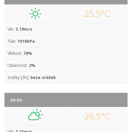
25,5°C
Vítr:
3.19m/s
Tlak:
1016hPa
Vlhkost:
78%
Oblačnost:
2%
Srážky [3h]:
beze srážek
08:00
26,5°C
Vítr:
3.13m/s