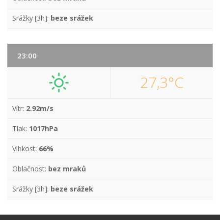
Srážky [3h]:
beze srážek
23:00
27,3°C
Vítr:
2.92m/s
Tlak:
1017hPa
Vlhkost:
66%
Oblačnost:
bez mraků
Srážky [3h]:
beze srážek