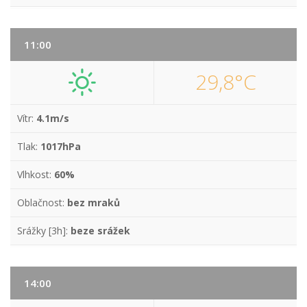
11:00
29,8°C
Vítr:
4.1m/s
Tlak:
1017hPa
Vlhkost:
60%
Oblačnost:
bez mraků
Srážky [3h]:
beze srážek
14:00