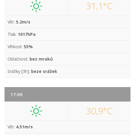
31,1°C
Vítr:
5.2m/s
Tlak:
1017hPa
Vlhkost:
55%
Oblačnost:
bez mraků
Srážky [3h]:
beze srážek
17:00
30,9°C
Vítr:
4.51m/s