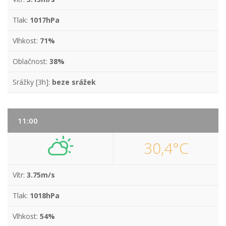
Tlak:
1017hPa
Vlhkost:
71%
Oblačnost:
38%
Srážky [3h]:
beze srážek
11:00
30,4°C
Vítr:
3.75m/s
Tlak:
1018hPa
Vlhkost:
54%