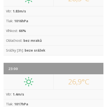
Vítr:
1.83m/s
Tlak:
1016hPa
Vlhkost:
66%
Oblačnost:
bez mraků
Srážky [3h]:
beze srážek
23:00
26,9°C
Vítr:
1.4m/s
Tlak:
1017hPa