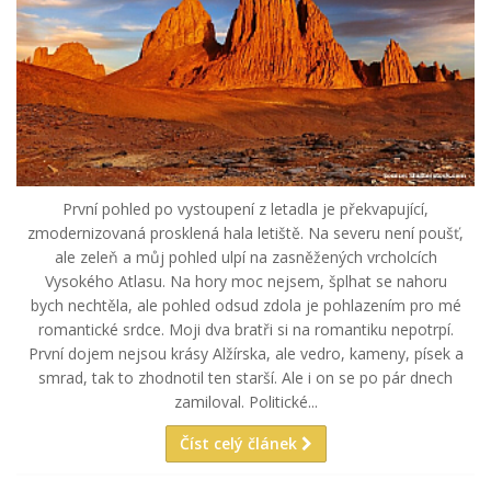
První pohled po vystoupení z letadla je překvapující,
zmodernizovaná prosklená hala letiště. Na severu není poušť,
ale zeleň a můj pohled ulpí na zasněžených vrcholcích
Vysokého Atlasu. Na hory moc nejsem, šplhat se nahoru
bych nechtěla, ale pohled odsud zdola je pohlazením pro mé
romantické srdce. Moji dva bratři si na romantiku nepotrpí.
První dojem nejsou krásy Alžírska, ale vedro, kameny, písek a
smrad, tak to zhodnotil ten starší. Ale i on se po pár dnech
zamiloval. Politické...
Číst celý článek