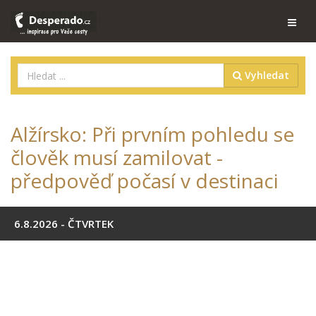
Vyhledat
Alžírsko: Při prvním pohledu se
člověk musí zamilovat -
předpověď počasí v destinaci
6.8.2026 - ČTVRTEK