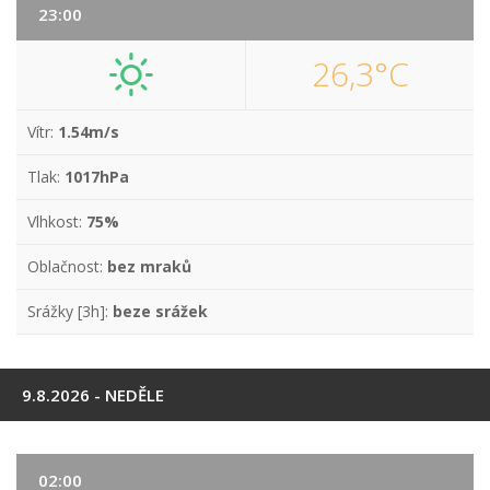
23:00
26,3°C
Vítr:
1.54m/s
Tlak:
1017hPa
Vlhkost:
75%
Oblačnost:
bez mraků
Srážky [3h]:
beze srážek
9.8.2026 - NEDĚLE
02:00