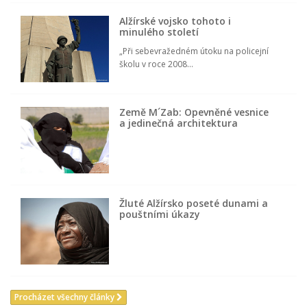
Alžírské vojsko tohoto i
minulého století
„Při sebevražedném útoku na policejní
školu v roce 2008...
Země M´Zab: Opevněné vesnice
a jedinečná architektura
Žluté Alžírsko poseté dunami a
pouštními úkazy
Procházet všechny články