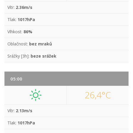
Vítr:
2.36m/s
Tlak:
1017hPa
Vlhkost:
86%
Oblačnost:
bez mraků
Srážky [3h]:
beze srážek
05:00
26,4°C
Vítr:
2.13m/s
Tlak:
1017hPa