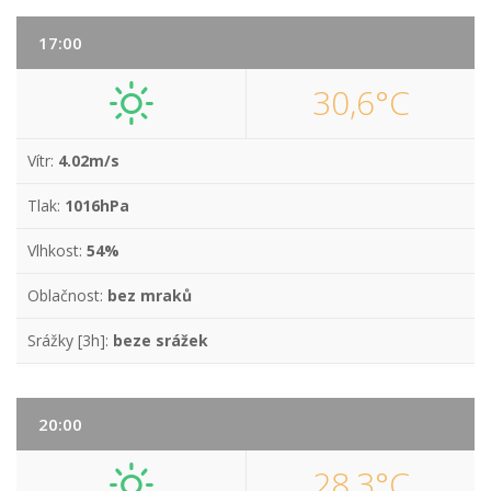
17:00
30,6°C
Vítr:
4.02m/s
Tlak:
1016hPa
Vlhkost:
54%
Oblačnost:
bez mraků
Srážky [3h]:
beze srážek
20:00
28,3°C