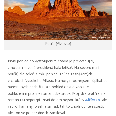
Poušť (Alžírsko)
První pohled po vystoupení z letadla je překvapující,
zmodernizovaná prosklená hala letiště. Na severu není
poušť, ale zeleň a můj pohled ulpí na zasněžených
vrcholcích Vysokého Atlasu. Na hory moc nejsem, šplhat se
nahoru bych nechtěla, ale pohled odsud zdola je
pohlazením pro mé romantické srdce. Moji dva bratři si na
romantiku nepotrpí. První dojem nejsou krásy
Alžírska
, ale
vedro, kameny, písek a smrad, tak to zhodnotil ten starší.
Ale i on se po pár dnech zamiloval.