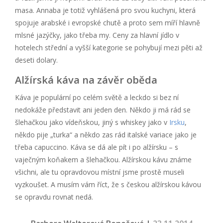
masa. Annaba je totiž vyhlášená pro svou kuchyni, která
spojuje arabské i evropské chutě a proto sem míří hlavně
mlsné jazýčky, jako třeba my. Ceny za hlavní jídlo v
hotelech střední a vyšší kategorie se pohybují mezi pěti až
deseti dolary.
Alžírská káva na závěr oběda
Káva je populární po celém světě a leckdo si bez ní
nedokáže představit ani jeden den. Někdo ji má rád se
šlehačkou jako vídeňskou, jiný s whiskey jako v
Irsku
,
někdo pije „turka“ a někdo zas rád italské variace jako je
třeba capuccino. Káva se dá ale pít i po alžírsku – s
vaječným koňakem a šlehačkou. Alžírskou kávu známe
všichni, ale tu opravdovou místní jsme prostě museli
vyzkoušet. A musím vám říct, že s českou alžírskou kávou
se opravdu rovnat nedá.