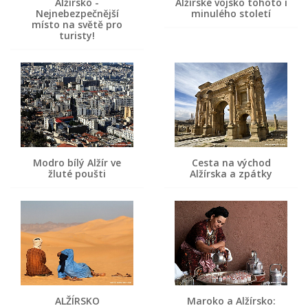
Alžírsko -
Alžírské vojsko tohoto i
Nejnebezpečnější
minulého století
místo na světě pro
turisty!
Modro bílý Alžír ve
Cesta na východ
žluté poušti
Alžírska a zpátky
ALŽÍRSKO
Maroko a Alžírsko: