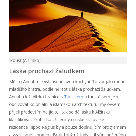
Poušť (Alžírsko)
Láska prochází žaludkem
Město Annaba je vyhlášené svou kuchyní. To zaujalo mého
mladšího bratra, podle něj totiž láska prochází žaludkem.
Annaba leží blízko hranice s
Tuniskem
a turisté sem jezdí
obdivovat koloniální a islámskou architekturu, my ovšem
přijeli především na jídlo, i tak se dá láska k Alžírsku
klasifikovat. Prohlídka zříceniny římské královské
rezidence Hippo Regius byla pouze doplňujícím programem
a vzali jsme ji hopem. Bratr totiž už tady cítil vůni pečeného