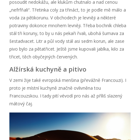
posoudit nedokážu, ale klukům chutnalo a nad cenou
„nefrfňali“. Třetinka coly za třináct, to je podle mě málo a
voda za pětikorunu. V obchodech je levněji a některé
potraviny dokonce mnohem levněji. Třeba bochník chleba
stál tři koruny, to by u nás pekaři řvali, ubohá šumava za
šestadvacet. Litr a půl vody stál asi sedm korun, ale zase
pivo bylo za pětatřicet. Ještě jsme kupovali jablka, kilo za
třicet, těch obyčejných červených.
Alžírská kuchyně a pitivo
V zemi žije také evropská menšina (převážně Francouzi). I
proto je místní kuchyně značně ovlivněna tou
Francouzskou. I tady pití vévodí pro nás až příliš slazený
mátový čaj.