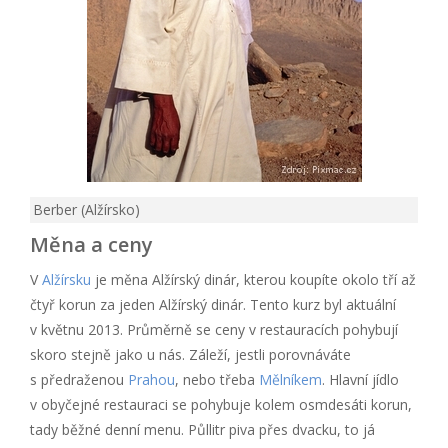
Berber (Alžírsko)
Měna a ceny
V
Alžírsku
je měna Alžírský dinár, kterou koupíte okolo tří až
čtyř korun za jeden Alžírský dinár. Tento kurz byl aktuální
v květnu 2013. Průměrně se ceny v restauracích pohybují
skoro stejně jako u nás. Záleží, jestli porovnáváte
s předraženou
Prahou
, nebo třeba
Mělníkem
. Hlavní jídlo
v obyčejné restauraci se pohybuje kolem osmdesáti korun,
tady běžné denní menu. Půllitr piva přes dvacku, to já