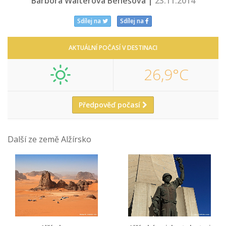
Barbora Walterová Benešová |
23.11.2014
Sdílej na
Sdílej na
AKTUÁLNÍ POČASÍ V DESTINACI
26,9°C
Předpověď počasí
Další ze země Alžírsko