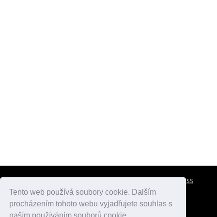
CESTOVNÍ POJIŠTĚNÍ
KONTAKTY
REKLAMA
RSS
Tento web používá soubory cookie. Dalším
procházením tohoto webu vyjadřujete souhlas s
atlasmest.cz
atlaspamatek.info
atlaszemi.info
naším používáním souborů cookie.