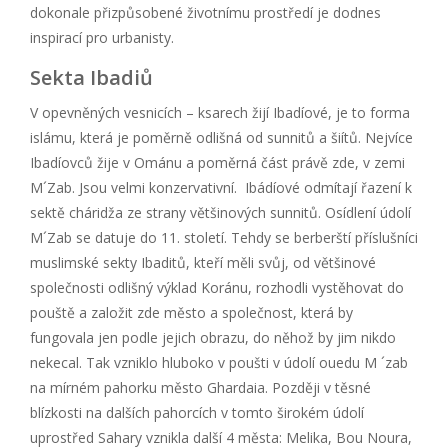
dokonale přizpůsobené životnímu prostředí je dodnes
inspirací pro urbanisty.
Sekta Ibadiů
V opevněných vesnicích – ksarech žijí Ibadíové, je to forma
islámu, která je poměrně odlišná od sunnitů a šiítů. Nejvíce
Ibadíovců žije v Ománu a poměrná část právě zde, v zemi
M´Zab. Jsou velmi konzervativní. Ibádíové odmítají řazení k
sektě cháridža ze strany většinových sunnitů. Osídlení údolí
M´Zab se datuje do 11. století. Tehdy se berberští příslušníci
muslimské sekty Ibaditů, kteří měli svůj, od většinové
společnosti odlišný výklad Koránu, rozhodli vystěhovat do
pouště a založit zde město a společnost, která by
fungovala jen podle jejich obrazu, do něhož by jim nikdo
nekecal. Tak vzniklo hluboko v poušti v údolí ouedu M ´zab
na mírném pahorku město Ghardaia. Později v těsné
blízkosti na dalších pahorcích v tomto širokém údolí
uprostřed Sahary vznikla další 4 města: Melika, Bou Noura,