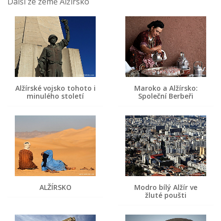
Další ze země Alžírsko
Alžírské vojsko tohoto i
Maroko a Alžírsko:
minulého století
Společní Berbeři
ALŽÍRSKO
Modro bílý Alžír ve
žluté poušti