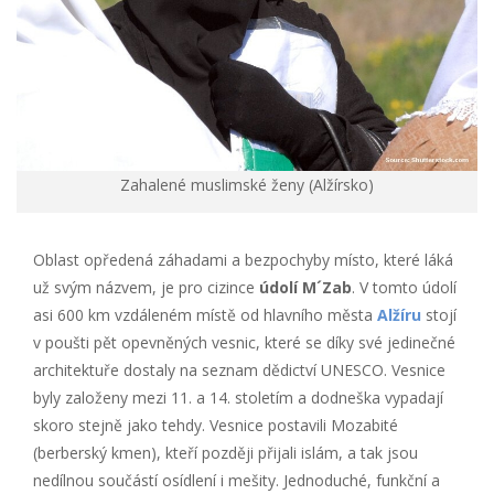
Zahalené muslimské ženy (Alžírsko)
Oblast opředená záhadami a bezpochyby místo, které láká
už svým názvem, je pro cizince
údolí M´Zab
. V tomto údolí
asi 600 km vzdáleném místě od hlavního města
Alžíru
stojí
v poušti pět opevněných vesnic, které se díky své jedinečné
architektuře dostaly na seznam dědictví UNESCO. Vesnice
byly založeny mezi 11. a 14. stoletím a dodneška vypadají
skoro stejně jako tehdy. Vesnice postavili Mozabité
(berberský kmen), kteří později přijali islám, a tak jsou
nedílnou součástí osídlení i mešity. Jednoduché, funkční a