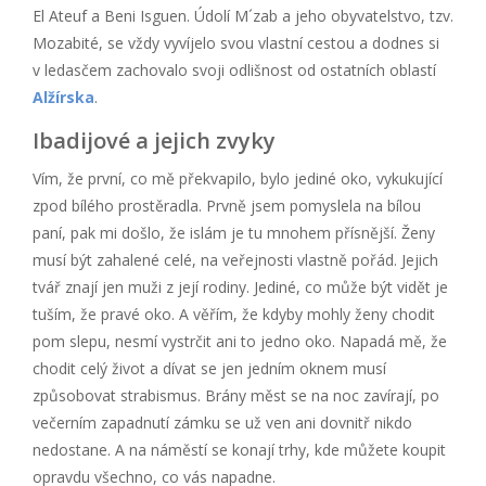
El Ateuf a Beni Isguen. Údolí M´zab a jeho obyvatelstvo, tzv.
Mozabité, se vždy vyvíjelo svou vlastní cestou a dodnes si
v ledasčem zachovalo svoji odlišnost od ostatních oblastí
Alžírska
.
Ibadijové a jejich zvyky
Vím, že první, co mě překvapilo, bylo jediné oko, vykukující
zpod bílého prostěradla. Prvně jsem pomyslela na bílou
paní, pak mi došlo, že islám je tu mnohem přísnější. Ženy
musí být zahalené celé, na veřejnosti vlastně pořád. Jejich
tvář znají jen muži z její rodiny. Jediné, co může být vidět je
tuším, že pravé oko. A věřím, že kdyby mohly ženy chodit
pom slepu, nesmí vystrčit ani to jedno oko. Napadá mě, že
chodit celý život a dívat se jen jedním oknem musí
způsobovat strabismus. Brány měst se na noc zavírají, po
večerním zapadnutí zámku se už ven ani dovnitř nikdo
nedostane. A na náměstí se konají trhy, kde můžete koupit
opravdu všechno, co vás napadne.