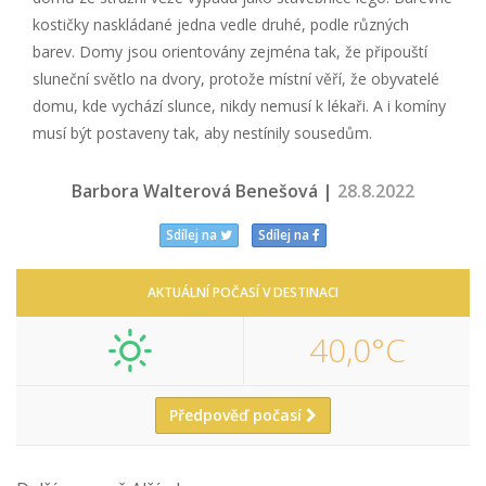
kostičky naskládané jedna vedle druhé, podle různých
barev. Domy jsou orientovány zejména tak, že připouští
sluneční světlo na dvory, protože místní věří, že obyvatelé
domu, kde vychází slunce, nikdy nemusí k lékaři. A i komíny
musí být postaveny tak, aby nestínily sousedům.
Barbora Walterová Benešová |
28.8.2022
Sdílej na
Sdílej na
AKTUÁLNÍ POČASÍ V DESTINACI
40,0°C
Předpověď počasí