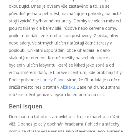
okouzlující. Dnes je ovšem vše zastavěno a to, že se
původně jedná o pět měst, naznačují jen pahorky, na nichž
stojí typické čtyřhranné minarety. Domky ve všech městech
jsou rozlišeny dle barev bílé, růžové nebo červené domy,
podle materiálu, ze kterého jsou postaveny. Z písku, hlíny
nebo sádry. Ve strmých ulicích narůstají četné terasy a
podloubí. Unikátní uspořádání obce Ghardaia je dáno
skalnatým terénem. Kromě mešity na vrcholu kopce a
bydlení v ulicích labyrintu, které se klikatí jako spirála od
vrchu směrem dolů, je ti právě i centrum, kde probíhají trhy.
Podle průvodce
Lonely Planet
víme, že Ghardaia je o něco
dražší město než ostatní v
Alžírsku
. Zase na druhou stranu
můžete měnit peníze v lepším kurzu přímo na ulici.
Beni Isquen
Dominantou tohoto starobylého sídla je minaret a strážní
věž. Dodnes je celý obehnán hradbami. Pohled na střechy
domů ze strážní věže vypadá jako stavebnice lego. Barevné