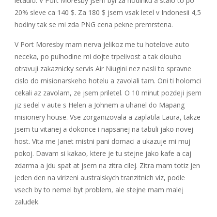
letadlo. V Port Moresby jsem byl za hodinku a stalo to po
20% sleve ca 140 $. Za 180 $ jsem vsak letel v Indonesii 4,5
hodiny tak se mi zda PNG cena pekne premrstena.
V Port Moresby mam nerva jelikoz me tu hotelove auto
neceka, po pulhodine mi dojte trpelivost a tak dlouho
otravuji zakaznicky servis Air Niugini nez nasli to spravne
cislo do misionarskeho hotelu a zavolali tam. Oni ti holomci
cekali az zavolam, ze jsem priletel. O 10 minut pozdeji jsem
jiz sedel v aute s Helen a Johnem a uhanel do Mapang
misionery house. Vse zorganizovala a zaplatila Laura, takze
jsem tu vitanej a dokonce i napsanej na tabuli jako novej
host. Vita me Janet mistni pani domaci a ukazuje mi muj
pokoj. Davam si kakao, ktere je tu stejne jako kafe a caj
zdarma a jdu spat at jsem na zitra cilej. Zitra mam totiz jen
jeden den na virizeni australskych tranzitnich viz, podle
vsech by to nemel byt problem, ale stejne mam malej
zaludek.