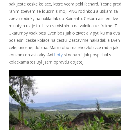
pak jeste ceske kolace, ktere vcera pekl Richard. Tesne pred
ranim zpevem se loucim s moji PNG rodinkou a utikam za
zpevu rodinky na nakladak do Kainantu. Cekam asi jen dve
minuty a uz je tu. Lezu s mistnima na valnik a uz frcime. Z
Ukarumpy vsak bezi Even bos jak o zivot a v pytliku ma dva
posledni ceske kolace na cestu. Zastavime nakladak a Even
celej uricenej dobiha. Mam toho maleho zlobivce rad a jak
koukam on asi taky. Ani
boty
si nenazul jak pospichal s
kolackama :o) Byl jsem opravdu dojatej.