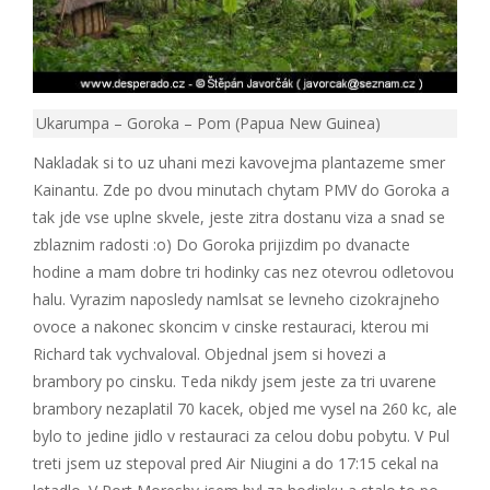
Ukarumpa – Goroka – Pom (Papua New Guinea)
Nakladak si to uz uhani mezi kavovejma plantazeme smer
Kainantu. Zde po dvou minutach chytam PMV do Goroka a
tak jde vse uplne skvele, jeste zitra dostanu viza a snad se
zblaznim radosti :o) Do Goroka prijizdim po dvanacte
hodine a mam dobre tri hodinky cas nez otevrou odletovou
halu. Vyrazim naposledy namlsat se levneho cizokrajneho
ovoce a nakonec skoncim v cinske restauraci, kterou mi
Richard tak vychvaloval. Objednal jsem si hovezi a
brambory po cinsku. Teda nikdy jsem jeste za tri uvarene
brambory nezaplatil 70 kacek, objed me vysel na 260 kc, ale
bylo to jedine jidlo v restauraci za celou dobu pobytu. V Pul
treti jsem uz stepoval pred Air Niugini a do 17:15 cekal na