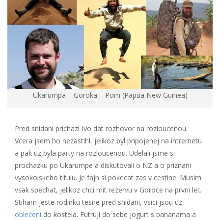
Ukarumpa – Goroka – Pom (Papua New Guinea)
Pred snidani prichazi Ivo dat rozhovor na rozloucenou.
Vcera jsem ho nezastihl, jelikoz byl pripojenej na intrernetu
a pak uz byla party na rozloucenou. Udelali jsme si
prochazku po Ukarumpe a diskutovali o NZ a o priznani
vysokolskeho titulu. Je fajn si pokecat zas v cestine. Musim
vsak spechat, jelikoz chci mit rezervu v Goroce na prvni let.
Stiham jeste rodinku tesne pred snidani, vsici jsou uz
obleceni
do kostela. Futruji do sebe jogurt s bananama a