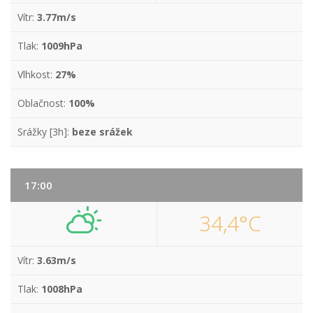
Vítr:
3.77m/s
Tlak:
1009hPa
Vlhkost:
27%
Oblačnost:
100%
Srážky [3h]:
beze srážek
17:00
34,4°C
Vítr:
3.63m/s
Tlak:
1008hPa