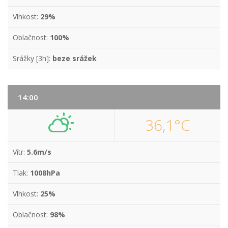
Vlhkost:
29%
Oblačnost:
100%
Srážky [3h]:
beze srážek
14:00
36,1°C
Vítr:
5.6m/s
Tlak:
1008hPa
Vlhkost:
25%
Oblačnost:
98%