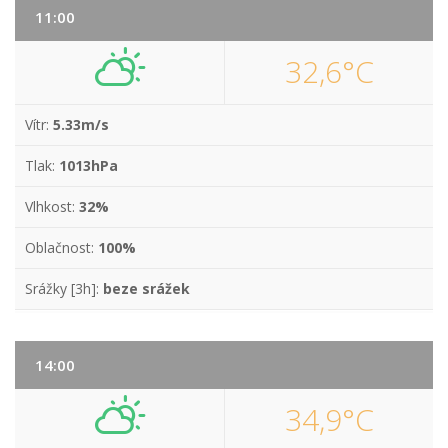
11:00
32,6°C
Vítr:
5.33m/s
Tlak:
1013hPa
Vlhkost:
32%
Oblačnost:
100%
Srážky [3h]:
beze srážek
14:00
34,9°C