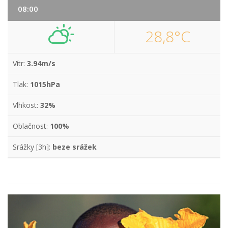
08:00
28,8°C
Vítr:
3.94m/s
Tlak:
1015hPa
Vlhkost:
32%
Oblačnost:
100%
Srážky [3h]:
beze srážek