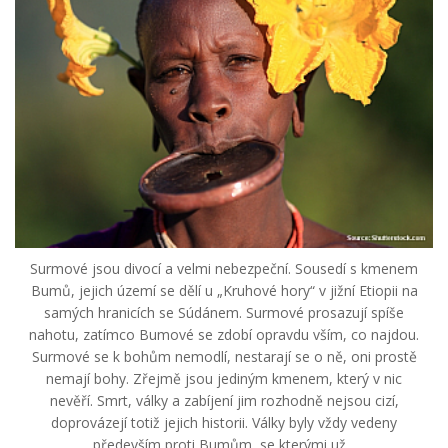
Surmové jsou divocí a velmi nebezpeční. Sousedí s kmenem
Bumů, jejich území se dělí u „Kruhové hory“ v jižní Etiopii na
samých hranicích se Súdánem. Surmové prosazují spíše
nahotu, zatímco Bumové se zdobí opravdu vším, co najdou.
Surmové se k bohům nemodlí, nestarají se o ně, oni prostě
nemají bohy. Zřejmě jsou jediným kmenem, který v nic
nevěří. Smrt, války a zabíjení jim rozhodně nejsou cizí,
doprovázejí totiž jejich historii. Války byly vždy vedeny
především proti Bumům, se kterými už...