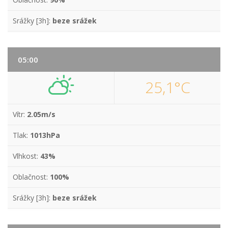
Srážky [3h]:
beze srážek
05:00
25,1°C
Vítr:
2.05m/s
Tlak:
1013hPa
Vlhkost:
43%
Oblačnost:
100%
Srážky [3h]:
beze srážek