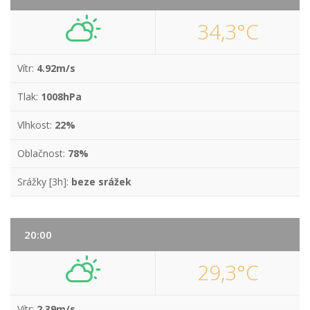
34,3°C
Vítr:
4.92m/s
Tlak:
1008hPa
Vlhkost:
22%
Oblačnost:
78%
Srážky [3h]:
beze srážek
20:00
29,3°C
Vítr:
2.39m/s