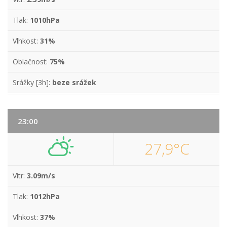
Tlak:
1010hPa
Vlhkost:
31%
Oblačnost:
75%
Srážky [3h]:
beze srážek
23:00
27,9°C
Vítr:
3.09m/s
Tlak:
1012hPa
Vlhkost:
37%