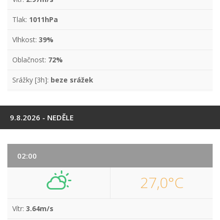
Tlak:
1011hPa
Vlhkost:
39%
Oblačnost:
72%
Srážky [3h]:
beze srážek
9.8.2026 - NEDĚLE
02:00
27,0°C
Vítr:
3.64m/s