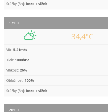
Srážky [3h]:
beze srážek
17:00
34,4°C
Vítr:
5.21m/s
Tlak:
1008hPa
Vlhkost:
26%
Oblačnost:
100%
Srážky [3h]:
beze srážek
20:00