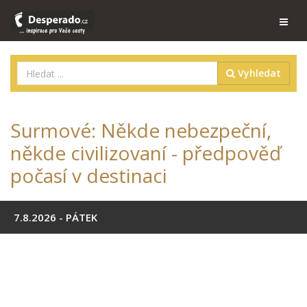
Vyhledat
Surmové: Někde nebezpeční,
někde civilizovaní - předpověď
počasí v destinaci
7.8.2026 - PÁTEK