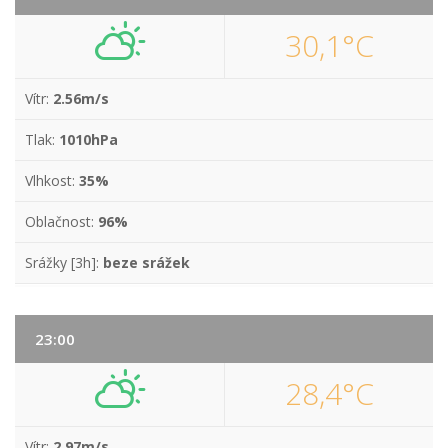
30,1°C
Vítr:
2.56m/s
Tlak:
1010hPa
Vlhkost:
35%
Oblačnost:
96%
Srážky [3h]:
beze srážek
23:00
28,4°C
Vítr:
2.97m/s