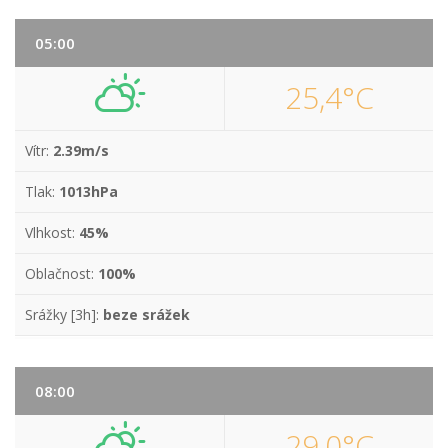
05:00
25,4°C
Vítr:
2.39m/s
Tlak:
1013hPa
Vlhkost:
45%
Oblačnost:
100%
Srážky [3h]:
beze srážek
08:00
29,0°C