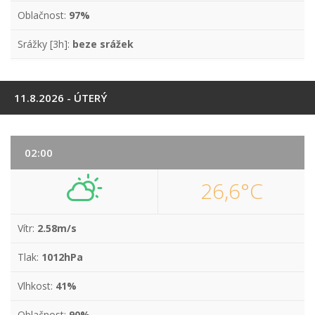
Oblačnost:
97%
Srážky [3h]:
beze srážek
11.8.2026 - ÚTERÝ
02:00
26,6°C
Vítr:
2.58m/s
Tlak:
1012hPa
Vlhkost:
41%
Oblačnost:
90%