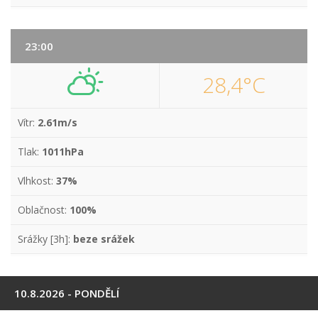
23:00
28,4°C
Vítr:
2.61m/s
Tlak:
1011hPa
Vlhkost:
37%
Oblačnost:
100%
Srážky [3h]:
beze srážek
10.8.2026 - PONDĚLÍ