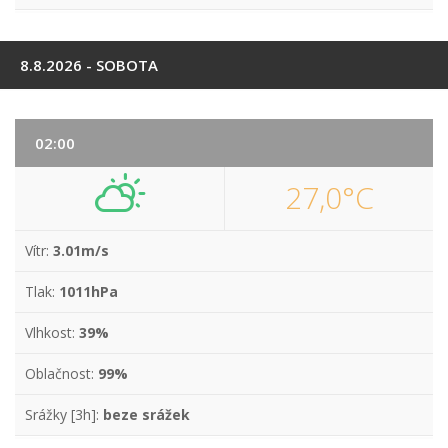
8.8.2026 - SOBOTA
02:00
27,0°C
Vítr:
3.01m/s
Tlak:
1011hPa
Vlhkost:
39%
Oblačnost:
99%
Srážky [3h]:
beze srážek