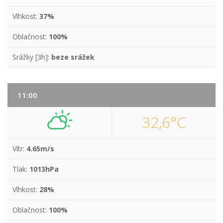
Vlhkost:
37%
Oblačnost:
100%
Srážky [3h]:
beze srážek
11:00
32,6°C
Vítr:
4.65m/s
Tlak:
1013hPa
Vlhkost:
28%
Oblačnost:
100%