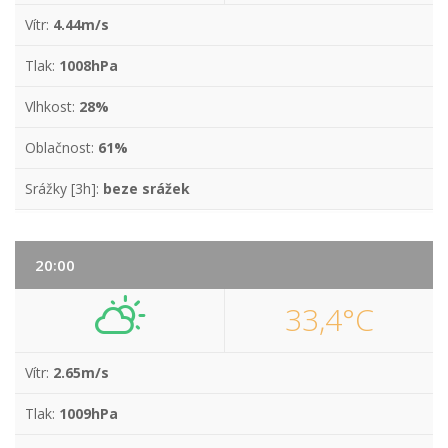
Vítr:
4.44m/s
Tlak:
1008hPa
Vlhkost:
28%
Oblačnost:
61%
Srážky [3h]:
beze srážek
20:00
33,4°C
Vítr:
2.65m/s
Tlak:
1009hPa