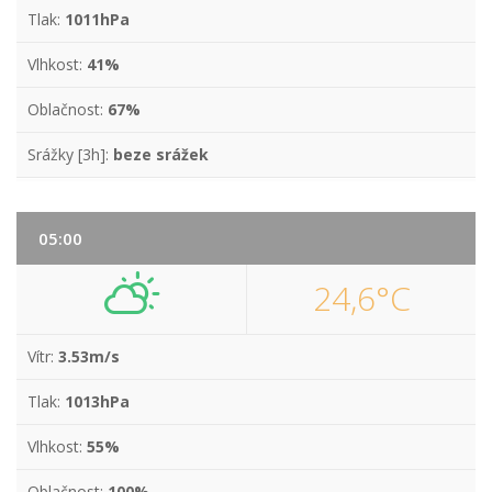
Tlak:
1011hPa
Vlhkost:
41%
Oblačnost:
67%
Srážky [3h]:
beze srážek
05:00
24,6°C
Vítr:
3.53m/s
Tlak:
1013hPa
Vlhkost:
55%
Oblačnost:
100%