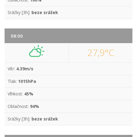
Srážky [3h]:
beze srážek
08:00
27,9°C
Vítr:
4.39m/s
Tlak:
1015hPa
Vlhkost:
45%
Oblačnost:
94%
Srážky [3h]:
beze srážek