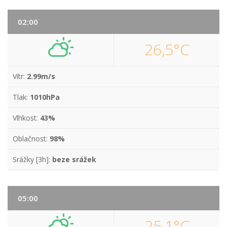
02:00
26,5°C
Vítr:
2.99m/s
Tlak:
1010hPa
Vlhkost:
43%
Oblačnost:
98%
Srážky [3h]:
beze srážek
05:00
25,1°C