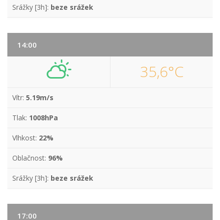
Srážky [3h]:
beze srážek
14:00
35,6°C
Vítr:
5.19m/s
Tlak:
1008hPa
Vlhkost:
22%
Oblačnost:
96%
Srážky [3h]:
beze srážek
17:00