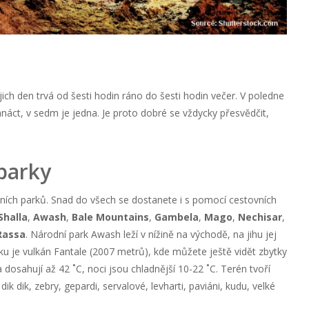
jich den trvá od šesti hodin ráno do šesti hodin večer. V poledne
vanáct, v sedm je jedna. Je proto dobré se vždycky přesvědčit,
parky
ch parků. Snad do všech se dostanete i s pomocí cestovních
Shalla
,
Awash
,
Bale Mountains
,
Gambela
,
Mago
,
Nechisar
,
Rassa
. Národní park Awash leží v nížině na východě, na jihu jej
 je vulkán Fantale (2007 metrů), kde můžete ještě vidět zbytky
 dosahují až 42 ˚C, noci jsou chladnější 10-22 ˚C. Terén tvoří
dik dik, zebry, gepardi, servalové, levharti, paviáni, kudu, velké