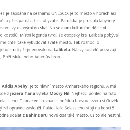
 jež je zapsána na seznamu UNESCO. Je to město v horách asi
í něco přes patnáct tisíc obyvatel. Památka je proslulá labyrinty
ovami vytesanými do skal. Na seznam kulturního dědictví
kostelů. Místní legenda tvrdí, že etiopský král Lalibela pobýval
mě chtěl také vybudovat svaté město. Tak rozhodl o
 jeho smrti přejmenovalo na
Lalibela
. Názvy kostelů potvrzují
n, Boží Muka nebo Adamův hrob.
d
Addis Abeby
, je to hlavní město Amharského regionu. A má
 kde z
jezera Tana
vytéká
Modrý Nil
. Nejhezčí pohled na tuto
Selassieho. Teprve ve srovnání s hnědou barvou jezera si člověk
Nil opravdu zaslouží. Palác Haile Selassieho stojí na kopci 5
odně udělat z
Bahir Daru
nové císařské město, už to ale nestihl.