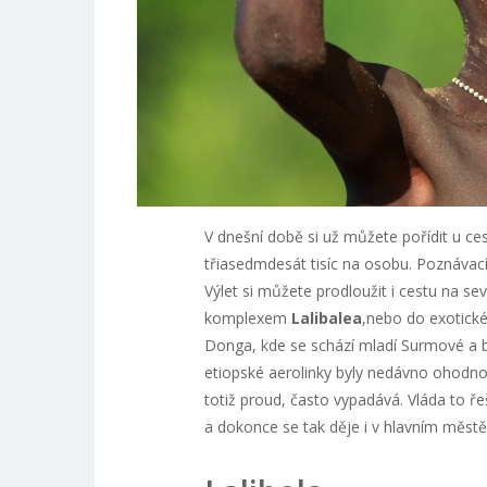
V dnešní době si už můžete pořídit u c
třiasedmdesát tisíc na osobu. Poznávac
Výlet si můžete prodloužit i cestu na 
komplexem
Lalibalea
,nebo do exotick
Donga, kde se schází mladí Surmové a b
etiopské aerolinky byly nedávno ohodnoce
totiž proud, často vypadává. Vláda to řeš
a dokonce se tak děje i v hlavním měst