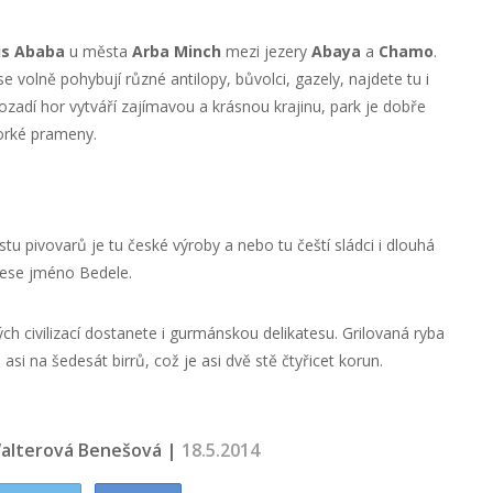
is Ababa
u města
Arba Minch
mezi jezery
Abaya
a
Chamo
.
 volně pohybují různé antilopy, bůvolci, gazely, najdete tu i
ozadí hor vytváří zajímavou a krásnou krajinu, park je dobře
horké prameny.
tu pivovarů je tu české výroby a nebo tu čeští sládci i dlouhá
nese jméno Bedele.
ých civilizací dostanete i gurmánskou delikatesu. Grilovaná ryba
 asi na šedesát birrů, což je asi dvě stě čtyřicet korun.
alterová Benešová |
18.5.2014