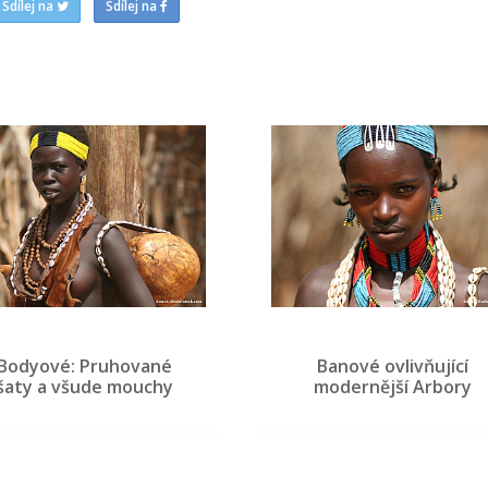
Sdílej na
Sdílej na
Bodyové: Pruhované
Banové ovlivňující
šaty a všude mouchy
modernější Arbory