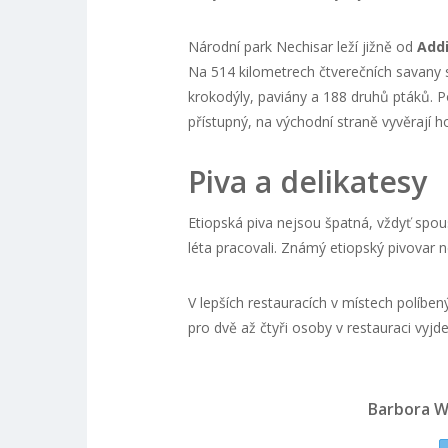
Národní park Nechisar leží jižně od
Add
Na 514 kilometrech čtverečních savany se
krokodýly, paviány a 188 druhů ptáků. P
přístupný, na východní straně vyvěrají 
Piva a delikatesy
Etiopská piva nejsou špatná, vždyť spous
léta pracovali. Známý etiopský pivovar 
V lepších restauracích v místech políben
pro dvě až čtyři osoby v restauraci vyjde
Barbora W