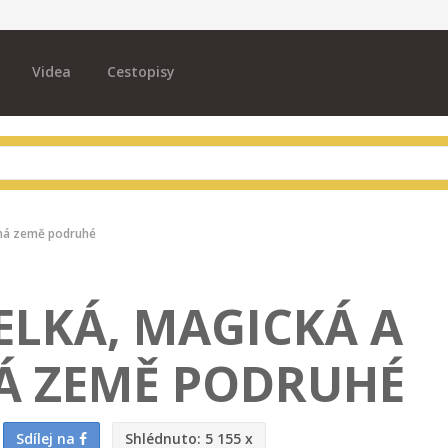
Videa
Cestopisy
rná země podruhé
VELKÁ, MAGICKÁ A
 ZEMĚ PODRUHÉ
Sdílej na
Shlédnuto:
5 155 x