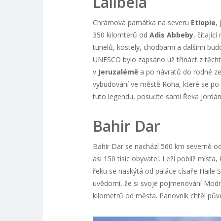
Lalibela
Chrámová památka na severu
Etiopie
,
350 kilomterů od
Adis Abbeby
, čítajíc
tunelů, kostely, chodbami a dalšími bud
UNESCO bylo zapsáno už třináct z těchto 
v
Jeruzalémě
a po návratů do rodné ze
vybudování ve městě Roha, které se po
tuto legendu, posuďte sami Řeka Jordá
Bahir Dar
Bahir Dar se nachází 560 km severně o
asi 150 tisíc obyvatel. Leží poblíž místa,
řeku se naskýtá od paláce císaře Haile 
uvědomí, že si svoje pojmenování Modrý 
kilometrů od města. Panovník chtěl pův