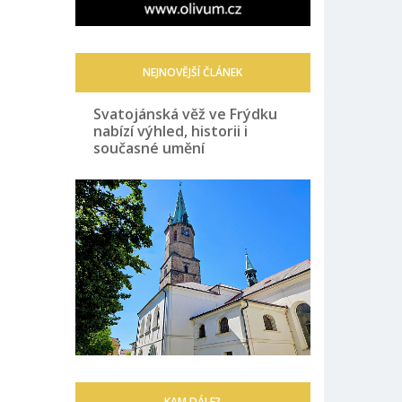
NEJNOVĚJŠÍ ČLÁNEK
Svatojánská věž ve Frýdku
nabízí výhled, historii i
současné umění
KAM DÁLE?