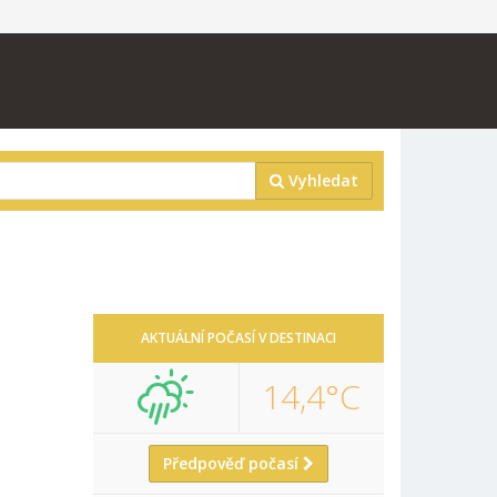
Vyhledat
AKTUÁLNÍ POČASÍ V DESTINACI
14,4°C
Předpověď počasí