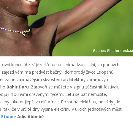
estovní kanceláře zájezd třeba na sedmadvacet dní, za pouhých
í zájezd vám má předvést běžný i domorodý život Etiopanů.
sever za nejzajímavějším skvostem architektury chrámovým
ého
Bahir Daru
. Zároveň se můžete v srpnu zúčastnit festivalu
ojují dlouhými dřevěnými tyčemi. Letu se bát nemusíte,
ny jako nejlepší v celé Africe. Pozor na elektřinu, ne vždy jde
í tak, že v určité dny vypíná elektřinu v ulicích jednotlivých měst
ě
Etiopie
Adis Abbebě
.