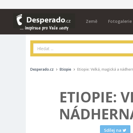
Země
Fotogalerie
Desperado.cz
Etiopie
Etiopie: Velká, magická a nádhe
ETIOPIE: 
NÁDHERNÁ
Sdílej na