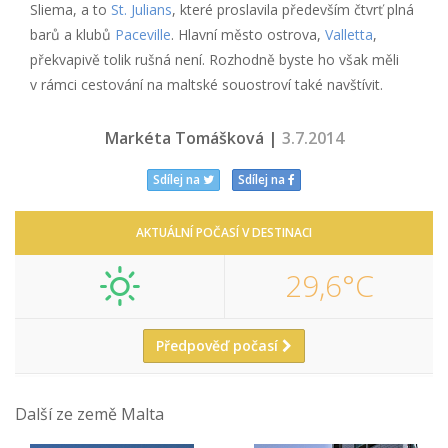
Sliema, a to
St. Julians
, které proslavila především čtvrť plná
barů a klubů
Paceville
. Hlavní město ostrova,
Valletta
,
překvapivě tolik rušná není. Rozhodně byste ho však měli
v rámci cestování na maltské souostroví také navštívit.
Markéta Tomášková |
3.7.2014
Sdílej na
Sdílej na
AKTUÁLNÍ POČASÍ V DESTINACI
29,6°C
Předpověď počasí
Další ze země Malta