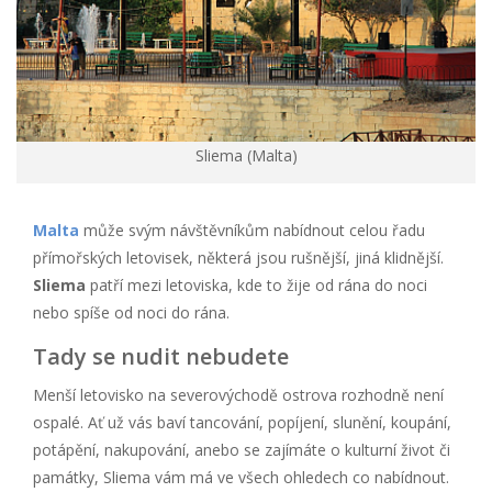
Sliema (Malta)
Malta
může svým návštěvníkům nabídnout celou řadu
přímořských letovisek, některá jsou rušnější, jiná klidnější.
Sliema
patří mezi letoviska, kde to žije od rána do noci
nebo spíše od noci do rána.
Tady se nudit nebudete
Menší letovisko na severovýchodě ostrova rozhodně není
ospalé. Ať už vás baví tancování, popíjení, slunění, koupání,
potápění, nakupování, anebo se zajímáte o kulturní život či
památky, Sliema vám má ve všech ohledech co nabídnout.