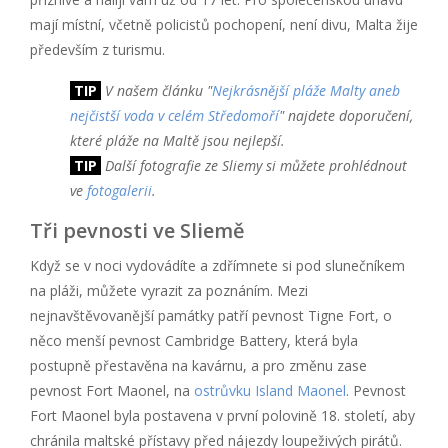
mají místní, včetně policistů pochopení, není divu, Malta žije
především z turismu.
TIP
V našem článku "
Nejkrásnější pláže Malty aneb
nejčistší voda v celém Středomoří
" najdete doporučení,
které pláže na Maltě jsou nejlepší.
TIP
Další fotografie ze Sliemy si můžete prohlédnout
ve
fotogalerii
.
Tři pevnosti ve Sliemě
Když se v noci vydovádíte a zdřímnete si pod slunečníkem
na pláži, můžete vyrazit za poznáním. Mezi
nejnavštěvovanější památky patří pevnost Tigne Fort, o
něco menší pevnost Cambridge Battery, která byla
postupně přestavěna na kavárnu, a pro změnu zase
pevnost Fort Maonel, na
ostrůvku Island Maonel
. Pevnost
Fort Maonel byla postavena v první polovině 18. století, aby
chránila maltské přístavy před nájezdy loupeživých pirátů.