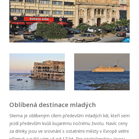
Oblíbená destinace mladých
Sliema je oblíbeným cílem především mladých lidí, kteří sem
jezdí především kvůli bujarému nočnímu životu. Navíc ceny
za drinky jsou ve srovnání s ostatními městy v Evropě velmi
příznivé a nalijí vám už od 17 let. Pro společenskou únavu