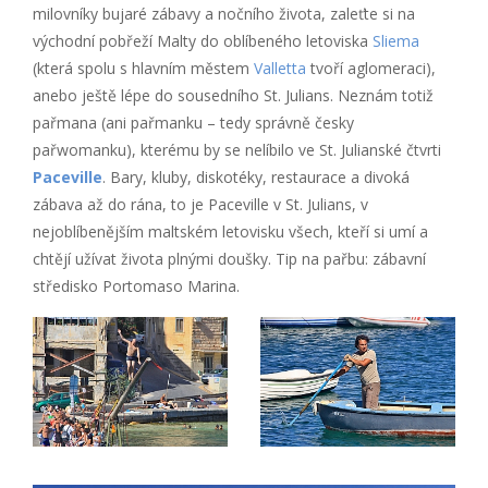
milovníky bujaré zábavy a nočního života, zaleťte si na
východní pobřeží Malty do oblíbeného letoviska
Sliema
(která spolu s hlavním městem
Valletta
tvoří aglomeraci),
anebo ještě lépe do sousedního St. Julians. Neznám totiž
pařmana (ani pařmanku – tedy správně česky
pařwomanku), kterému by se nelíbilo ve St. Julianské čtvrti
Paceville
. Bary, kluby, diskotéky, restaurace a divoká
zábava až do rána, to je Paceville v St. Julians, v
nejoblíbenějším maltském letovisku všech, kteří si umí a
chtějí užívat života plnými doušky. Tip na pařbu: zábavní
středisko Portomaso Marina.