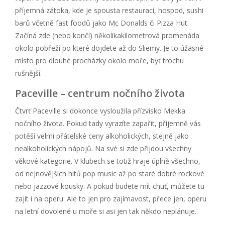
příjemná zátoka, kde je spousta restaurací, hospod, sushi
barů včetně fast foodů jako Mc Donalds či Pizza Hut.
Začíná zde (nebo končí) několikakilometrová promenáda
okolo pobřeží po které dojdete až do Sliemy. Je to úžasné
místo pro dlouhé procházky okolo moře, byť trochu
rušnější.
Paceville – centrum nočního života
Čtvrť Paceville si dokonce vysloužila přízvisko Mekka
nočního života. Pokud tady vyrazíte zapařit, příjemně vás
potěší velmi přátelské ceny alkoholických, stejně jako
nealkoholických nápojů. Na své si zde přijdou všechny
věkové kategorie. V klubech se totiž hraje úplně všechno,
od nejnovějších hitů pop music až po staré dobré rockové
nebo jazzové kousky. A pokud budete mít chuť, můžete tu
zajít i na operu. Ale to jen pro zajímavost, přece jen, operu
na letní dovolené u moře si asi jen tak někdo neplánuje.