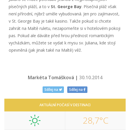
písečných pláží, a to v
St. George Bay
. Písečná pláž však
není přírodní, nýbrž uměle vybudovaná. Jen pro zajímavost,
v St. George Bay je také kasino. Takže pokud si chcete
zahrát na Maltě ruletu, nezapomeňte si v hotelovém pokoji
pas. Pokud ale dáváte před hrou přednost romantickým
vycházkám, můžete se vydat k mysu sv. Juliana, kde stojí
opevněná (jak jinak také na Maltě) věž.
Markéta Tomášková |
30.10.2014
Sdílej na
Sdílej na
AKTUÁLNÍ POČASÍ V DESTINACI
28,7°C