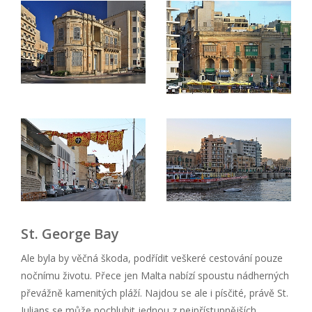
St. George Bay
Ale byla by věčná škoda, podřídit veškeré cestování pouze
nočnímu životu. Přece jen Malta nabízí spoustu nádherných
převážně kamenitých pláží. Najdou se ale i písčité, právě St.
Julians se může pochlubit jednou z nejpřístupnějších