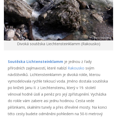
Divoká soutěska Liechtensteinklamm (Rakousko)
Soutěska Lichtensteinklamm
je jednou z řady
přírodních zajímavostí, které nabízí
Rakousko
svým
návštěvníků. Lichtensteinklamm je divoká rokle, kterou
vymodelovala rychle tekoucí voda. Jméno dostala soutěska
po knížeti Janu II. z Liechtensteinu, který v 19. století
věnoval hodně úsilí a peněz pro její zpřístupnění. Vycházka
do rokle vám zabere asi jednu hodinou. Cesta vede
pěšinkami, skalními tunely a přes dřevěné mosty. Na konci
této cesty budete odměněni pohledem na 50-ti metrový