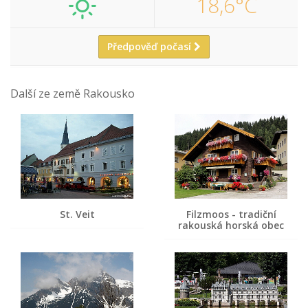
18,6°C
Předpověď počasí
Další ze země Rakousko
St. Veit
Filzmoos - tradiční
rakouská horská obec