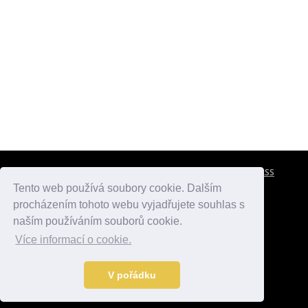
CESTOVNÍ POJIŠTĚNÍ
KONTAKTY
REKLAMA
RSS
Tento web používá soubory cookie. Dalším
procházením tohoto webu vyjadřujete souhlas s
atlasmest.cz
atlaspamatek.info
atlaszemi.info
naším používáním souborů cookie.
Více informací o cookie.
© 2005 - 2026 Desperado.cz. Všechna práva vyhrazena.
Data o počasí jsou přebírána z
OpenWeather
.
V pořádku
Kontakt:
mail@desperado.cz