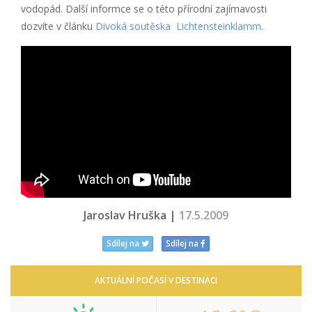
vodopád. Další informce se o této přírodní zajímavosti
dozvíte v článku
Divoká soutěska Lichtensteinklamm
.
Jaroslav Hruška |
17.5.2009
Sdílej na
Sdílej na
AKTUÁLNÍ POČASÍ V DESTINACI