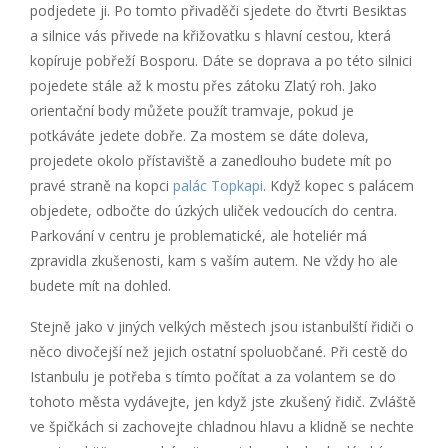
podjedete ji. Po tomto přivaděči sjedete do čtvrti Besiktas
a silnice vás přivede na křižovatku s hlavní cestou, která
kopíruje pobřeží Bosporu. Dáte se doprava a po této silnici
pojedete stále až k mostu přes zátoku Zlatý roh. Jako
orientační body můžete použít tramvaje, pokud je
potkáváte jedete dobře. Za mostem se dáte doleva,
projedete okolo přístaviště a zanedlouho budete mít po
pravé straně na kopci
palác Topkapi
. Když kopec s palácem
objedete, odbočte do úzkých uliček vedoucích do centra.
Parkování v centru je problematické, ale hoteliér má
zpravidla zkušenosti, kam s vaším autem. Ne vždy ho ale
budete mít na dohled.
Stejně jako v jiných velkých městech jsou istanbulští řidiči o
něco divočejší než jejich ostatní spoluobčané. Při cestě do
Istanbulu je potřeba s tímto počítat a za volantem se do
tohoto města vydávejte, jen když jste zkušený řidič. Zvláště
ve špičkách si zachovejte chladnou hlavu a klidně se nechte