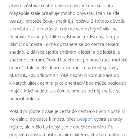
přesto zůstává centrem všeho dění v Turecku. Tato
megapole stále přitahuje mnoho obyvatel, kteří se zde
usazují, protože čekají snadnější obživu. Z tohoto důvodu
se město stále rozrůstá, což má samozřejmě vliv i na
dopravu. Pokud přijíždíte do Istanbulu z Evropy, tzn. po
dálnicí od města Edirne dostanete se do centra celkem
snadno. Z dálnice sjeďte směrem k letišti a od letiště je
značené centrum. Pokud budete mít po pravé ruce mořské
pobřeží, tak jedete dobře a jen musíte poznat správný
okamžik, kdy odbočit z široké nábřežní komunikace do
klikatých uliček centra. Jako orientační bod může posloužit
maják, když budete tak čtvrt kilometru od něj snažte se
odbočit doleva.
Pokud přijíždíte z Asie je cesta do centra o něco složitější.
Po dálnici dojedete k mostu přes
Bospor
. Vybírá se tady
mýtné, ale mělo by to být jen v opačném směru. Po
přejezdu mostu musíte prvním exitem sjet z této dálnice a