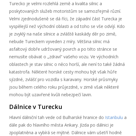
Turecko je velmi rozlehlá země a kvalita silnic a
poskytovaných služeb motoristům se samozřejmě různí.
Velmi zjednodušeně se dá říci, že západní část Turecka je
vyspělejší než východní oblasti a od toho se vše odvíjí. Kdo
je zvyklý na naše silnice a zvláště kaskády děr po zimě,
nebude Tureckem vyveden z míry. Většina silnic má
asfaltový dobře udržovaný povrch a po této stránce se
nemusíte obávat o „zdraví“ vašeho vozu. Ve východních
oblastech je stav silnic o něco horší, ale není to také žádná
katastrofa. Některé horské cesty mohou být však hůře
sjízdné, zvlášť pro vozidla s karavany. Horské průsmyky
jsou během celého roku průjezdné, v zimě však některé
mohou být uzavřené kvůli nebezpečí lavin.
Dálnice v Turecku
Hlavní dálniční tah vede od Bulharské hranice do
Istanbulu
a
dále pak do hlavního města Ankary. Jízda po dálnici je
zpoplatněna a vybírá se mýtné. Dálnice vám ušetří hodně