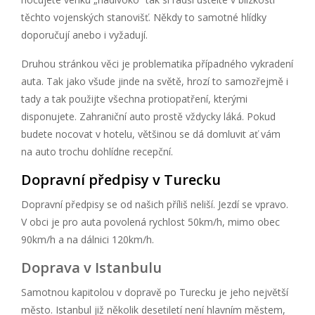
těchto vojenských stanovišť. Někdy to samotné hlídky
doporučují anebo i vyžadují.
Druhou stránkou věci je problematika případného vykradení
auta. Tak jako všude jinde na světě, hrozí to samozřejmě i
tady a tak použijte všechna protiopatření, kterými
disponujete. Zahraniční auto prostě vždycky láká. Pokud
budete nocovat v hotelu, většinou se dá domluvit ať vám
na auto trochu dohlídne recepční.
Dopravní předpisy v Turecku
Dopravní předpisy se od našich příliš neliší. Jezdí se vpravo.
V obci je pro auta povolená rychlost 50km/h, mimo obec
90km/h a na dálnici 120km/h.
Doprava v Istanbulu
Samotnou kapitolou v dopravě po Turecku je jeho největší
město. Istanbul již několik desetiletí není hlavním městem,