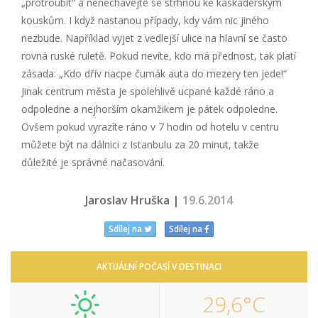
„protroubit“ a nenechávejte se strhnou ke kaskadérským
kouskům. I když nastanou případy, kdy vám nic jiného
nezbude. Například vyjet z vedlejší ulice na hlavní se často
rovná ruské ruletě. Pokud nevíte, kdo má přednost, tak platí
zásada: „Kdo dřív nacpe čumák auta do mezery ten jede!“
Jinak centrum města je spolehlivě ucpané každé ráno a
odpoledne a nejhorším okamžikem je pátek odpoledne.
Ovšem pokud vyrazíte ráno v 7 hodin od hotelu v centru
můžete být na dálnici z Istanbulu za 20 minut, takže
důležité je správné načasování.
Jaroslav Hruška |
19.6.2014
Sdílej na
Sdílej na
AKTUÁLNÍ POČASÍ V DESTINACI
29,6°C