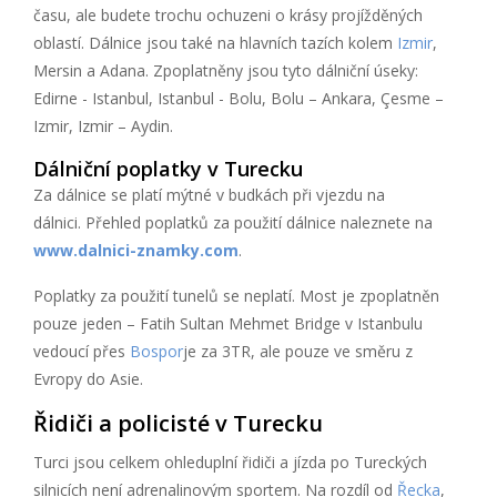
času, ale budete trochu ochuzeni o krásy projížděných
oblastí. Dálnice jsou také na hlavních tazích kolem
Izmir
,
Mersin a Adana. Zpoplatněny jsou tyto dálniční úseky:
Edirne - Istanbul, Istanbul - Bolu, Bolu – Ankara, Çesme –
Izmir, Izmir – Aydin.
Dálniční poplatky v Turecku
Za dálnice se platí mýtné v budkách při vjezdu na
dálnici. Přehled poplatků za použití dálnice naleznete na
www.dalnici-znamky.com
.
Poplatky za použití tunelů se neplatí. Most je zpoplatněn
pouze jeden – Fatih Sultan Mehmet Bridge v Istanbulu
vedoucí přes
Bospor
je za 3TR, ale pouze ve směru z
Evropy do Asie.
Řidiči a policisté v Turecku
Turci jsou celkem ohleduplní řidiči a jízda po Tureckých
silnicích není adrenalinovým sportem. Na rozdíl od
Řecka
,