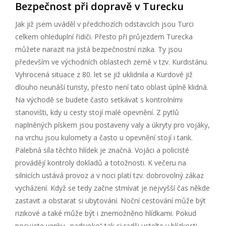
Bezpečnost při dopravě v Turecku
Jak již jsem uváděl v předchozích odstavcích jsou Turci
celkem ohleduplní řidiči. Přesto při průjezdem Turecka
můžete narazit na jistá bezpečnostní rizika. Ty jsou
především ve východních oblastech země v tzv. Kurdistánu.
Vyhrocená situace z 80. let se již uklidnila a Kurdové již
dlouho neunáší turisty, přesto není tato oblast úplně klidná.
Na východě se budete často setkávat s kontrolními
stanovišti, kdy u cesty stojí malé opevnění. Z pytlů
naplněných pískem jsou postaveny valy a úkryty pro vojáky,
na vrchu jsou kulomety a často u opevnění stojí i tank.
Palebná síla těchto hlídek je značná. Vojáci a policisté
provádějí kontroly dokladů a totožnosti. K večeru na
silnicích ustává provoz a v noci platí tzv. dobrovolný zákaz
vycházení. Když se tedy začne stmívat je nejvyšší čas někde
zastavit a obstarat si ubytování. Noční cestování může být
rizikové a také může být i znemožněno hlídkami. Pokud
nocujete venku „nadivoko“ tak si radši ustelte v blízkosti