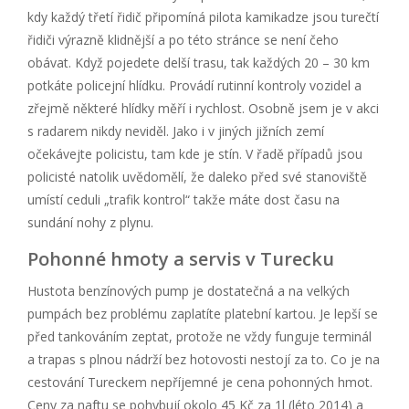
kdy každý třetí řidič připomíná pilota kamikadze jsou turečtí
řidiči výrazně klidnější a po této stránce se není čeho
obávat. Když pojedete delší trasu, tak každých 20 – 30 km
potkáte policejní hlídku. Provádí rutinní kontroly vozidel a
zřejmě některé hlídky měří i rychlost. Osobně jsem je v akci
s radarem nikdy neviděl. Jako i v jiných jižních zemí
očekávejte policistu, tam kde je stín. V řadě případů jsou
policisté natolik uvědomělí, že daleko před své stanoviště
umístí ceduli „trafik kontrol“ takže máte dost času na
sundání nohy z plynu.
Pohonné hmoty a servis v Turecku
Hustota benzínových pump je dostatečná a na velkých
pumpách bez problému zaplatíte platební kartou. Je lepší se
před tankováním zeptat, protože ne vždy funguje terminál
a trapas s plnou nádrží bez hotovosti nestojí za to. Co je na
cestování Tureckem nepříjemné je cena pohonných hmot.
Ceny za naftu se pohybují okolo 45 Kč za 1l (léto 2014) a