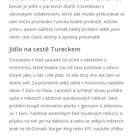
benzín je ještě o pár korun dražší. V kombinaci s
obrovskými vzdálenostmi, které zde musíte překonávat se
vám může poznávání Turecka hodně prodražit. Ačkoliv
jsme s autem naštěstí neměli žádný problém viděli jsem
okolo cest často servisy a opravny pneumatik.
Jídlo na cestě Tureckem
Dostanete-li hlad zastavte se určitě v některém z
motorestů, které budete čas od času potkávat u silnice.
Stejně jako u nás i zde platí, že kde stojí více aut tam se
dobře vaří. Za průměrně velký oběd v motorestu zaplatíte
okolo 7 Euro na hlavu. Lacinější a rychlejší stravu pořídíte
spíše v městech v blízkosti autobusových nádraží. Není
problém koupit srolovanou placku s gyrosem a zeleninou
za 1 Euro. Fandové amerických fast foodových řetězců si
přijdou na své jen na dálnicích a nebo ve velkých městech.
Jinak na McDonald, Burger King nebo KFC narazíte zřídka.