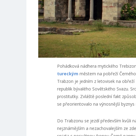
Pohádková nádhera mytického Trebizond
tureckým
městem na pobřeží Černého 
Trabzon je jedním z letovisek na obřež
republik bývalého Sovětského Svazu. Sro
prostitutky. Zvláště poslední fakt způ
se přeorientovalo na výnosnější byznys 
Do Trabzonu se jezdí především kvůli n
nejznámějším a nezachovalejším ze zdejš
spjata s posvátnou ikonou Černé panny.