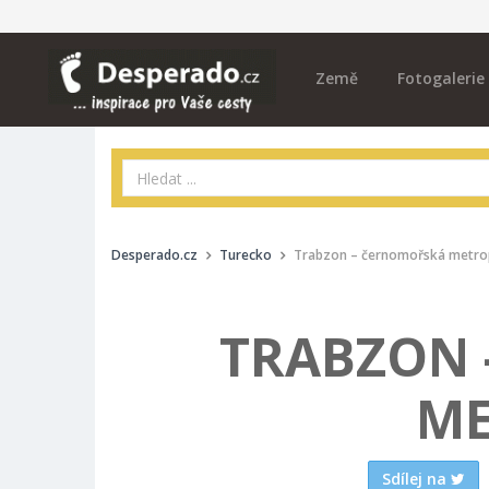
Země
Fotogalerie
Desperado.cz
Turecko
Trabzon – černomořská metro
TRABZON
ME
Sdílej na