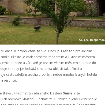
u dnes již dávno vzala za své. Dnes je
Trabzon
provinčním
moře. Přesto je však poměrně moderním a luxusním městem.
í Černého moře a zároveň je prvním větším městem na trase do
cuje se tady jak bohatá smetánka oblasti tak dělnicí a
sobuje cestovatelům trochu problém, neboť mnoho levných hotelů
nevěstinců.
ávštěvě 54 kilometrů vzdáleného kláštera
Sumela
. Je
ích horských klášterů. Pochází ze 13.století a jeho existence je
 My jsme se ale nakonec do kláštera nevypravili kvůli špatnému