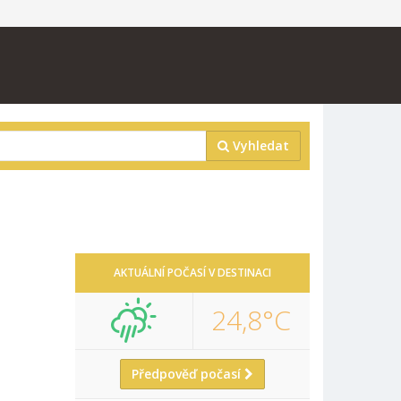
Vyhledat
AKTUÁLNÍ POČASÍ V DESTINACI
24,8°C
Předpověď počasí