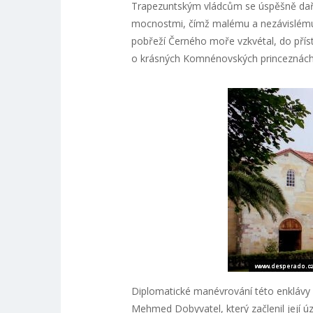
Trapezuntským vládcům se úspěšně daři
mocnostmi, čímž malému a nezávislému kr
pobřeží Černého moře vzkvétal, do příst
o krásných Komnénovských princeznách p
Diplomatické manévrování této enklávy
Mehmed Dobyvatel, který začlenil její úz