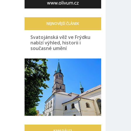
NEJNOVĚJŠÍ ČLÁNEK
Svatojánská věž ve Frýdku
nabízí výhled, historii i
současné umění
KAM DÁLE?