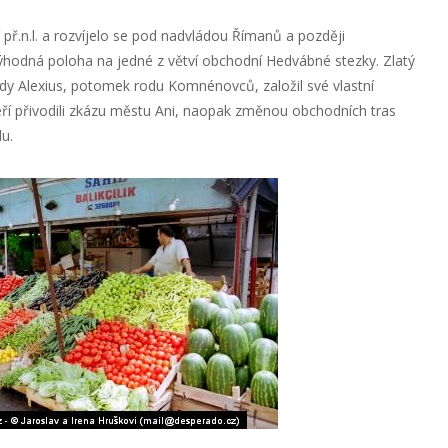
í př.n.l. a rozvíjelo se pod nadvládou Římanů a později
ýhodná poloha na jedné z větví obchodní Hedvábné stezky. Zlatý
tady Alexius, potomek rodu Komnénovců, založil své vlastní
eří přivodili zkázu městu Ani, naopak změnou obchodních tras
u.