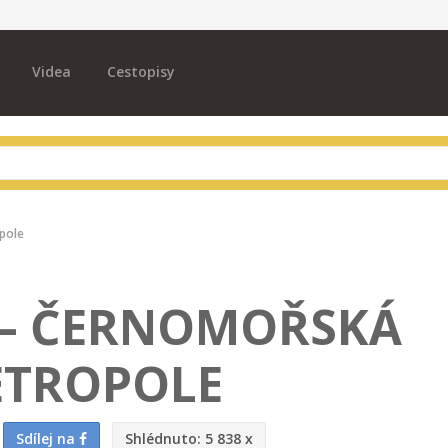
Videa
Cestopisy
pole
 – ČERNOMOŘSKÁ
TROPOLE
Sdílej na
Shlédnuto:
5 838 x