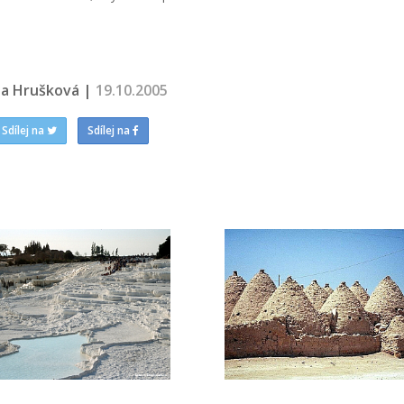
na Hrušková |
19.10.2005
Sdílej na
Sdílej na