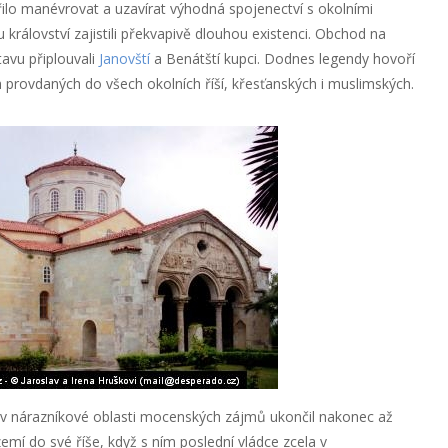
lo manévrovat a uzavírat výhodná spojenectví s okolními
álovství zajistili překvapivě dlouhou existenci. Obchod na
avu připlouvali
Janovští
a Benátští kupci. Dodnes legendy hovoří
rovdaných do všech okolních říší, křesťanských i muslimských.
 v nárazníkové oblasti mocenských zájmů ukončil nakonec až
emí do své říše, když s ním poslední vládce zcela v