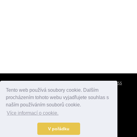
CESTOVNÍ POJIŠTĚNÍ
KONTAKTY
REKLAMA
RSS
Tento web používá soubory cookie. Dalším
procházením tohoto webu vyjadřujete souhlas s
atlasmest.cz
atlaspamatek.info
atlaszemi.info
naším používáním souborů cookie.
Více informací o cookie.
© 2005 - 2026 Desperado.cz. Všechna práva vyhrazena.
Data o počasí jsou přebírána z
OpenWeather
.
V pořádku
Kontakt:
mail@desperado.cz