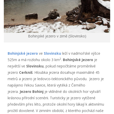
Bohinjské jezero v zimě (Slovinsko)
Bohinjské jezero
ve
Slovinsku
leží v nadmořské výšce
2
525m a má rozlohu okolo 3 km
.
Bohinjské jezero
je
největší ve
Slovinsku
, pokud nepočítáme proměnlivé
jezero
Cerkniš
. Hloubka jezera dosahuje maximálně 45
metrů a jezero je ledovco-tektonického původu. Jezero je
napájeno řekou Savice, která vytéká z Černého
jezera.
Jezero Bohinj
je vklíněné do okolních hor vytváří
krásnou přírodní scenérii. Turisticky je jezero vytížené
především přes léto, protože okolní hory lákají k aktivnímu
prožití dovolené. V zimním období, z kterého pochází naše