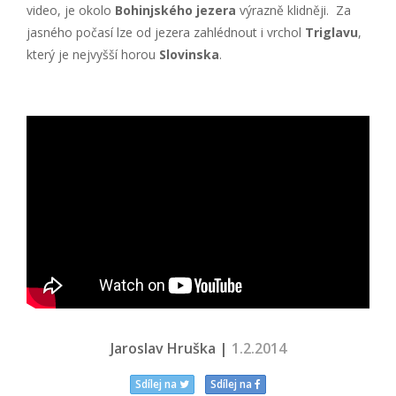
video, je okolo
Bohinjského jezera
výrazně klidněji. Za
jasného počasí lze od jezera zahlédnout i vrchol
Triglavu
,
který je nejvyšší horou
Slovinska
.
Jaroslav Hruška |
1.2.2014
Sdílej na
Sdílej na