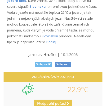
Jezero Bled
, které vzniklo, až na konci doby ledové na
severozápadě
Slovinska
, ohromí svou jedinečnou krásou.
Voda v jezeře má neustále teplotu 26°C a jezero je tak
jedním z nejteplejších alpských jezer. Návštěvníci se zde
mohou koupat celé léto až do září. Kromě termálních
pramenů, kvůli kterým je voda příjemně teplá, se mohou
pokochat i nádhernou
Slovinskou
přírodou. Nedalekým
tipem je například jezero
Bohinj
.
Jaroslav Hruška |
10.1.2006
Sdílej na
Sdílej na
AKTUÁLNÍ POČASÍ V DESTINACI
22,9°C
Předpověď počasí